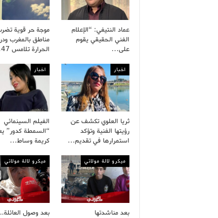
عماد النتيفي: “الإعلام
موجة حر قوية تضر
الفني الحقيقي يقوم
مناطق بالمغرب ودر
على…
الحرارة تلامس 47…
اخبار
اخبار
ثريا العلوي تكشف عن
الفيلم السينمائي
رؤيتها الفنية وتؤكد
“السمطة كدور” يع
استمرارها في تقديم…
كريمة وساط…
ميكرو لالة مولاتي
ميكرو لالة مولاتي
بعد مناشدتها
بعد وصول العائلة..