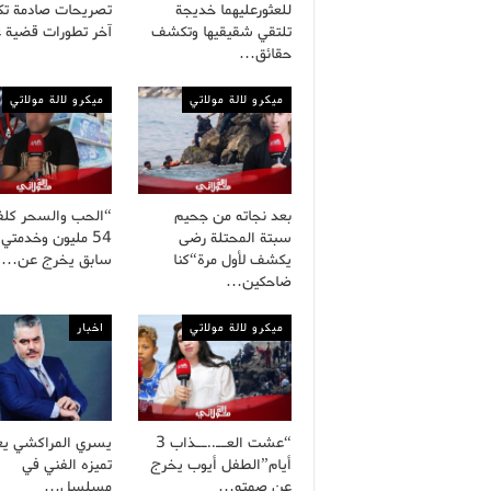
للعثورعليهما خديجة
تصريحات صادمة ت
تلتقي شقيقيها وتكشف
آخر تطورات قضية 
حقائق…
ميكرو لالة مولاتي
ميكرو لالة مولاتي
بعد نجاته من جحيم
“الحب والسحر كلف
سبتة المحتلة رضى
54 مليون وخدمتي
يكشف لأول مرة“كنا
سابق يخرج عن…
ضاحكين…
ميكرو لالة مولاتي
اخبار
“عشت العــ..ــذاب 3
يسري المراكشي يع
أيام”الطفل أيوب يخرج
تميزه الفني في
عن صمته…
مسلسل…