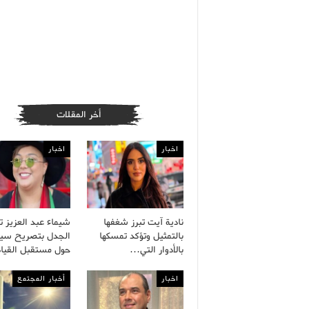
أخر المقلات
اخبار
اخبار
نادية آيت تبرز شغفها
شيماء عبد العزيز 
بالتمثيل وتؤكد تمسكها
الجدل بتصريح سي
بالأدوار التي…
حول مستقبل القيا
اخبار
أخبار المجتمع