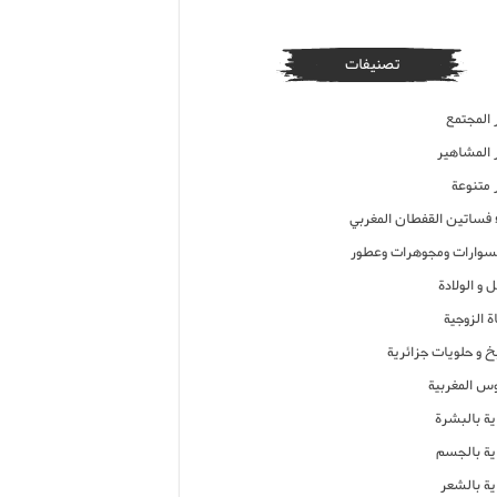
تصنيفات
 المجتمع
ر المشاهير
 متنوعة
ء فساتين القفطان المغربي
وارات ومجوهرات وعطور
 و الولادة
ة الزوجية
خ و حلويات جزائرية
وس المغربية
ية بالبشرة
اية بالجسم
ية بالشعر