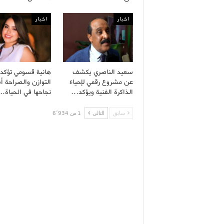
اخبار
اخبار
سعيد الناصري يكشف
هانية قسومي تؤكد 
عن مشروع رقمي لإحياء
التوازن والصراحة 
الذاكرة الفنية ويؤكد…
نجاحها في الحياة…
سابق
التالى
1 من 6٬934