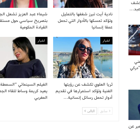
كشف
عبد…
نادية آيت تبرز شغفها بالتمثيل
شيماء عبد العزيز تشعل الج
وتؤكد تمسكها بالأدوار التي تحمل
بتصريح سياسي حول مستق
عمقا إنسانيا
القيادة الحكومية
اخبار
اخبار
ني
”دركي
ثريا العلوي تكشف عن رؤيتها
الفيلم السينمائي “السمطة 
الفنية وتؤكد استمرارها في تقديم
يعيد كريمة وساط للقاء الجم
أدوار تحمل رسائل إنسانية…
المغربي
سابق
التالى
بر عن