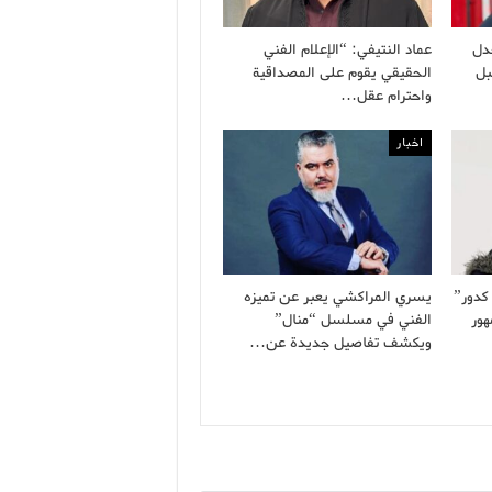
دل
عماد النتيفي: “الإعلام الفني
بل
الحقيقي يقوم على المصداقية
واحترام عقل…
اخبار
كدور”
يسري المراكشي يعبر عن تميزه
هور
الفني في مسلسل “منال”
ويكشف تفاصيل جديدة عن…