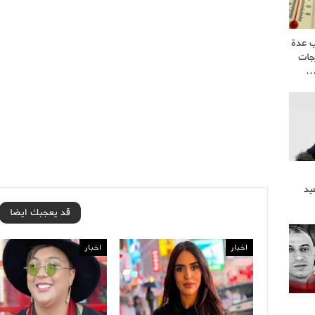
ب عدة
جات
يد
قد يعجبك ايضا
اخبار
اخبار