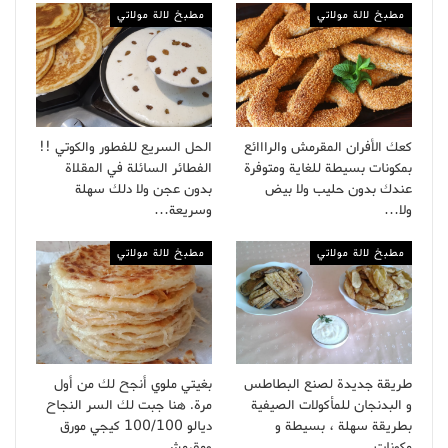
مطبخ لالة مولاتي
مطبخ لالة مولاتي
كعك الأفران المقرمش والرااائع
الحل السريع للفطور والكوتي !!
بمكونات بسيطة للغاية ومتوفرة
الفطائر السائلة في المقلاة
عندك بدون حليب ولا بيض
بدون عجن ولا دلك سهلة
ولا…
وسريعة…
مطبخ لالة مولاتي
مطبخ لالة مولاتي
طريقة جديدة لصنع البطاطس
بغيتي ملوي أنجح لك من أول
و البدنجان للمأكولات الصيفية
مرة. هنا جبت لك السر النجاح
بطريقة سهلة ، بسيطة و
ديالو 100/100 كيجي مورق
مكونات…
ومقرمش…