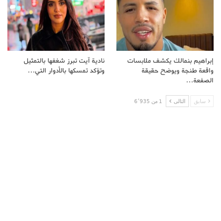
إبراهيم بنمالك يكشف ملابسات
نادية آيت تبرز شغفها بالتمثيل
واقعة طنجة ويوضح حقيقة
وتؤكد تمسكها بالأدوار التي…
الصفعة…
سابق
التالى
1 من 6٬935