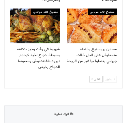
مطبخ لالة مولاتي
مطبخ لالة مولاتي
مسمن بريستيج بخلطة
شهيوة في وقت وجيز بتكلفة
متخطرش على البال خلات
بسيطة..دجاج لذيذ كيحمق
جيراني يتصلوا بيا غير من الريحة
ديروه ماغتندموش وخصوصا
الدجاج رخيص
سابق
التالى
اترك تعليقا