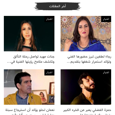
أخر المقلات
اخبار
اخبار
رجاء لطفين تبرز حضورها الفني
جنات مهيد تواصل رحلة التألق
وتؤكد استمرار شغفها بتقديم…
وتكشف ملامح رؤيتها الفنية في…
اخبار
اخبار
حمزة الفضلي يعبر عن فخره الكبير
نعمان لحلو يؤكد أن استرجاع سبتة
بتجارب فنية متنوعة على…
ومليلية ليس سوى مسألة وقت