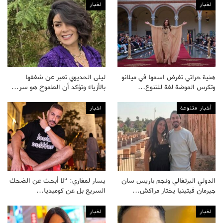
اخبار
اخبار
هنية حراتي تفرض اسمها في ميلانو
ليلى الحديوي تعبر عن شغفها
وتكرس الموضة لغة للتنوع…
بالأزياء وتؤكد أن الطموح هو سر…
أخبار متنوعة
اخبار
الدولي البرتغالي ونجم باريس سان
يسار لمغاري: “لا أبحث عن الضحك
جيرمان فيتينيا يختار مراكش…
السريع بل عن كوميديا…
اخبار
اخبار