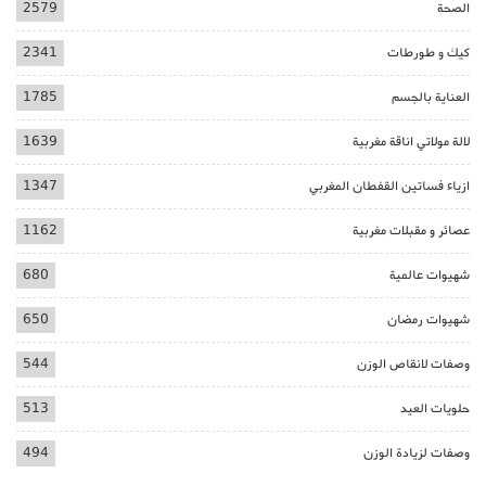
الصحة
2579
كيك و طورطات
2341
العناية بالجسم
1785
لالة مولاتي اناقة مغربية
1639
ازياء فساتين القفطان المغربي
1347
عصائر و مقبلات مغربية
1162
شهيوات عالمية
680
شهيوات رمضان
650
وصفات لانقاص الوزن
544
حلويات العيد
513
وصفات لزيادة الوزن
494