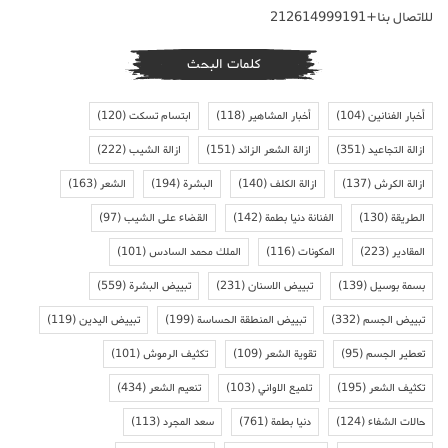
للاتصال بنا+212614999191
كلمات البحث
أخبار الفنانين
(104)
أخبار المشاهير
(118)
ابتسام تسكت
(120)
ازالة التجاعيد
(351)
ازالة الشعر الزائد
(151)
ازالة الشيب
(222)
ازالة الكرش
(137)
ازالة الكلف
(140)
البشرة
(194)
الشعر
(163)
الطريقة
(130)
الفنانة دنيا بطمة
(142)
القضاء على الشيب
(97)
المقادير
(223)
المكونات
(116)
الملك محمد السادس
(101)
بسمة بوسيل
(139)
تبييض الاسنان
(231)
تبييض البشرة
(559)
تبييض الجسم
(332)
تبييض المنطقة الحساسة
(199)
تبييض اليدين
(119)
تعطير الجسم
(95)
تقوية الشعر
(109)
تكثيف الرموش
(101)
تكثيف الشعر
(195)
تلميع الاواني
(103)
تنعيم الشعر
(434)
حالات الشفاء
(124)
دنيا بطمة
(761)
سعد المجرد
(113)