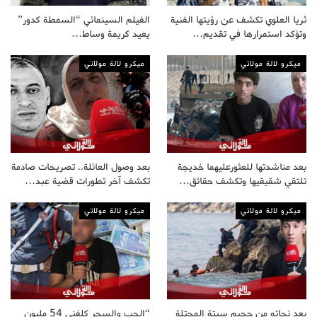
ثريا العلوي تكشف عن رؤيتها الفنية
الفيلم السينمائي “السمطة كدور”
وتؤكد استمرارها في تقديم…
يعيد كريمة وساط…
ميكرو لالة مولاتي
ميكرو لالة مولاتي
بعد مناشدتها للعثورعليهما خديجة
بعد وصول العائلة.. تصريحات صادمة
تلتقي شقيقيها وتكشف حقائق…
تكشف آخر تطورات قضية عبد…
ميكرو لالة مولاتي
ميكرو لالة مولاتي
بعد نجاته من جحيم سبتة المحتلة
“الحب والسحر كلفني 54 مليون