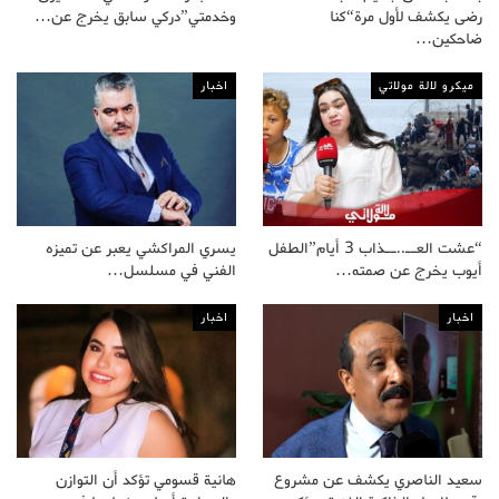
رضى يكشف لأول مرة“كنا
وخدمتي”دركي سابق يخرج عن…
ضاحكين…
ميكرو لالة مولاتي
اخبار
“عشت العــ..ــذاب 3 أيام”الطفل
يسري المراكشي يعبر عن تميزه
أيوب يخرج عن صمته…
الفني في مسلسل…
اخبار
اخبار
سعيد الناصري يكشف عن مشروع
هانية قسومي تؤكد أن التوازن