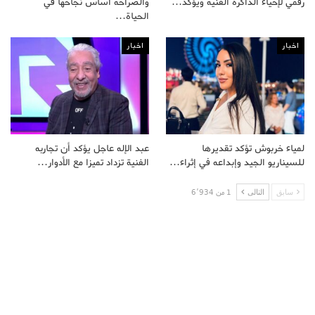
رقمي لإحياء الذاكرة الفنية ويؤكد…
والصراحة أساس نجاحها في
الحياة…
اخبار
اخبار
لمياء خربوش تؤكد تقديرها
عبد الإله عاجل يؤكد أن تجاربه
للسيناريو الجيد وإبداعه في إثراء…
الفنية تزداد تميزا مع الأدوار…
سابق
التالى
1 من 6٬934