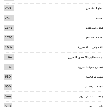
أخبار المشاهير
2585
الصحة
2579
كيك و طورطات
2341
العناية بالجسم
1785
لالة مولاتي اناقة مغربية
1639
ازياء فساتين القفطان المغربي
1347
عصائر و مقبلات مغربية
1162
شهيوات عالمية
680
شهيوات رمضان
650
وصفات لانقاص الوزن
544
حلويات العيد
513