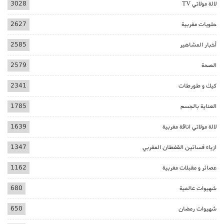
لالة مولاتي TV
3028
حلويات مغربية
2627
أخبار المشاهير
2585
الصحة
2579
كيك و طورطات
2341
العناية بالجسم
1785
لالة مولاتي اناقة مغربية
1639
ازياء فساتين القفطان المغربي
1347
عصائر و مقبلات مغربية
1162
شهيوات عالمية
680
شهيوات رمضان
650