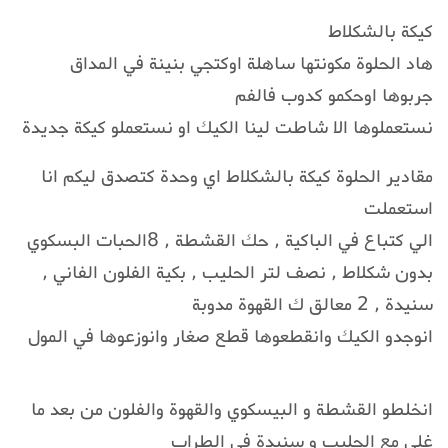
كيكة بالشكلاط
هاد الحلوة مكونتها ساهلة اوكتجي بنينة في المداق
جربوها اوحكمو كدوب فالفم
نستعملوها الا شاطت لينا الكيك او نستعملو كيكة جديدة
مقادير الحلوة كيكة بالشكلاط اي وحدة كتصدق ليكم انا
استعملت
الي كتباع في الباكية , حك القشطة , 8الحبات البسكوي
بدون شكلاط , نصف لتر الحليب , بكية الفلون الفاني ,
سنيدة , 2 معالق ك القهوة مدوبة
انوجدو الكيك وانقطعوها قطع صغار وانوزعوها في المول
انخلطو القشطة و البيسكوي والقهوة والفلون من بعد ما
غلى مع الحليب و سنيدة في الطراب