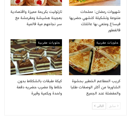
شهيوات رمضان: مملحات
تارتوليت بكريمة مميزة واقتصادية
متنوعة وتشكيلة كتشهي حضريها
بعجينة هشيشة ومقرمشة مع
فيساع ومتعي بها عائلتك
سر نجاحهم مية فالمية
فالفطور
حلويات مغربية
حلويات مغربية
كريب المطاعم الخطير بحشوة
كيكة طبقات بالشكلاط بدون
الشاورما من أكثر الوصفات طلبا
خلاط ولا مضرب حضريه دفعة
والمفضلة عند الجميع
واحدة وبكمية وفيرة
سابق
التالى