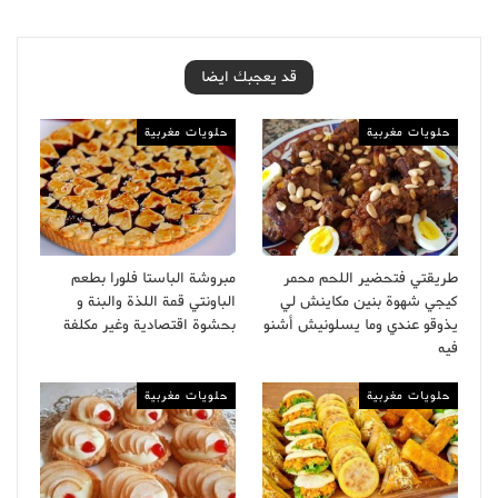
قد يعجبك ايضا
حلويات مغربية
حلويات مغربية
طريقتي فتحضير اللحم محمر
مبروشة الباستا فلورا بطعم
كيجي شهوة بنين مكاينش لي
الباونتي قمة اللذة والبنة و
يذوقو عندي وما يسلونيش أشنو
بحشوة اقتصادية وغير مكلفة
فيه
حلويات مغربية
حلويات مغربية