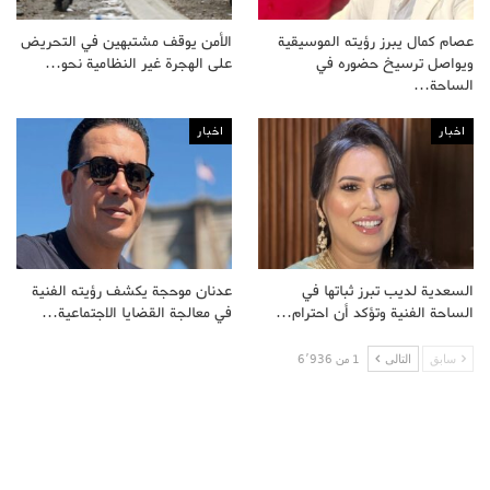
عصام كمال يبرز رؤيته الموسيقية
الأمن يوقف مشتبهين في التحريض
ويواصل ترسيخ حضوره في
على الهجرة غير النظامية نحو…
الساحة…
اخبار
اخبار
السعدية لديب تبرز ثباتها في
عدنان موحجة يكشف رؤيته الفنية
الساحة الفنية وتؤكد أن احترام…
في معالجة القضايا الاجتماعية…
سابق
التالى
1 من 6٬936