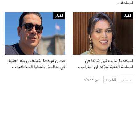
الساحة…
اخبار
اخبار
السعدية لديب تبرز ثباتها في
عدنان موحجة يكشف رؤيته الفنية
الساحة الفنية وتؤكد أن احترام…
في معالجة القضايا الاجتماعية…
سابق
التالى
1 من 6٬936