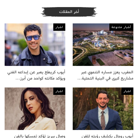
أخر المقلات
أخبار متنوعة
اخبار
المغرب يعزز مساره التنموي عبر
أيوب كريطع يعبر عن إبداعه الفني
مشاريع كبرى في البنية التحتية…
ويؤكد مكانته كواحد من أبرز…
اخبار
اخبار
أيوب روحال يكشف رؤيته للفن
وصال بيريز تؤكد تمسكها بالفن