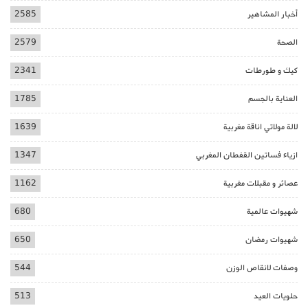
أخبار المشاهير
2585
الصحة
2579
كيك و طورطات
2341
العناية بالجسم
1785
لالة مولاتي اناقة مغربية
1639
ازياء فساتين القفطان المغربي
1347
عصائر و مقبلات مغربية
1162
شهيوات عالمية
680
شهيوات رمضان
650
وصفات لانقاص الوزن
544
حلويات العيد
513