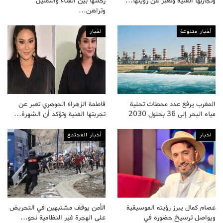
وتجاربها الفنية وتعبر عن رؤيتها…
رحلتها بين الغناء والتمثيل
وتراهن…
أخبار متنوعة
اخبار
المغرب يرفع عدد محطات تحلية
فاطمة الزهراء الجوهري تعبر عن
مياه البحر إلى 36 بحلول 2030
تجربتها الفنية وتؤكد أن الشهرة…
اخبار
أخبار المجتمع
عصام كمال يبرز رؤيته الموسيقية
الأمن يوقف مشتبهين في التحريض
ويواصل ترسيخ حضوره في
على الهجرة غير النظامية نحو…