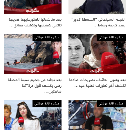
الفيلم السينمائي “السمطة كدور”
بعد مناشدتها للعثورعليهما خديجة
يعيد كريمة وساط…
تلتقي شقيقيها وتكشف حقائق…
ميكرو لالة مولاتي
ميكرو لالة مولاتي
بعد وصول العائلة.. تصريحات صادمة
بعد نجاته من جحيم سبتة المحتلة
تكشف آخر تطورات قضية عبد…
رضى يكشف لأول مرة“كنا
ضاحكين…
ميكرو لالة مولاتي
ميكرو لالة مولاتي