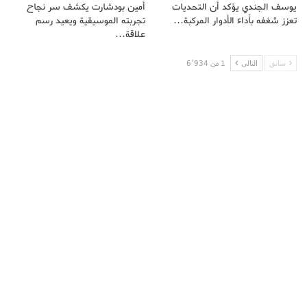
يوسف الجندي يؤكد أن التحديات
أمين بودشارت يكشف سر نجاح
تعزز شغفه بأداء الأدوار المركبة…
تجربته الموسيقية ويعيد رسم
علاقة…
سابق
التالى
1 من 6٬934