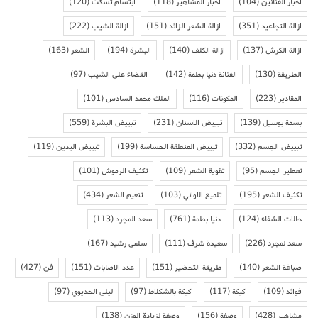
أخبار الفنانين
(104)
أخبار المشاهير
(118)
ابتسام تسكت
(120)
ازالة التجاعيد
(351)
ازالة الشعر الزائد
(151)
ازالة الشيب
(222)
ازالة الكرش
(137)
ازالة الكلف
(140)
البشرة
(194)
الشعر
(163)
الطريقة
(130)
الفنانة دنيا بطمة
(142)
القضاء على الشيب
(97)
المقادير
(223)
المكونات
(116)
الملك محمد السادس
(101)
بسمة بوسيل
(139)
تبييض الاسنان
(231)
تبييض البشرة
(559)
تبييض الجسم
(332)
تبييض المنطقة الحساسة
(199)
تبييض اليدين
(119)
تعطير الجسم
(95)
تقوية الشعر
(109)
تكثيف الرموش
(101)
تكثيف الشعر
(195)
تلميع الاواني
(103)
تنعيم الشعر
(434)
حالات الشفاء
(124)
دنيا بطمة
(761)
سعد المجرد
(113)
سعد لمجرد
(226)
سعيدة شرف
(111)
سلمى رشيد
(167)
صباغة الشعر
(140)
طريقة التحضير
(151)
عدد الاصابات
(151)
فن
(427)
فوائد
(109)
كيكة
(117)
كيكة بالشكلاط
(97)
ليلى الحديوي
(97)
مشاهير
(428)
وصفة
(156)
وصفة لزيادة الوزن
(138)