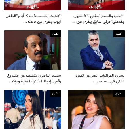
“الحب والسحر كلفني 54 مليون
“عشت العــ..ــذاب 3 أيام”الطفل
وخدمتي”دركي سابق يخرج عن…
أيوب يخرج عن صمته…
اخبار
اخبار
يسري المراكشي يعبر عن تميزه
سعيد الناصري يكشف عن مشروع
الفني في مسلسل…
رقمي لإحياء الذاكرة الفنية ويؤكد…
اخبار
اخبار