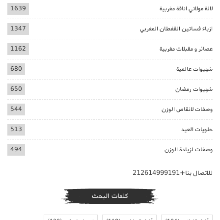
لالة مولاتي اناقة مغربية
1639
ازياء فساتين القفطان المغربي
1347
عصائر و مقبلات مغربية
1162
شهيوات عالمية
680
شهيوات رمضان
650
وصفات لانقاص الوزن
544
حلويات العيد
513
وصفات لزيادة الوزن
494
للاتصال بنا+212614999191
كلمات البحث