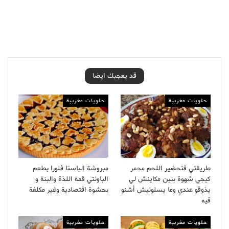
قد يعجبك ايضا
حلويات مغربية
حلويات مغربية
طريقتي فتحضير اللحم محمر
مبروشة الباستا فلورا بطعم
كيجي شهوة بنين مكاينش لي
الباونتي قمة اللذة والبنة و
يذوقو عندي وما يسلونيش أشنو
بحشوة اقتصادية وغير مكلفة
فيه
حلويات مغربية
حلويات مغربية