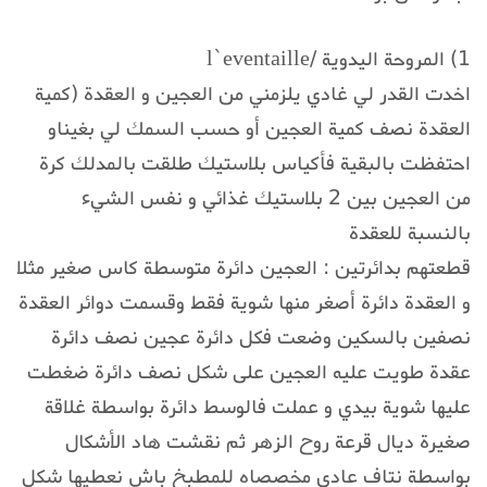
1) المروحة اليدوية /l`eventaille
اخدت القدر لي غادي يلزمني من العجين و العقدة (كمية
العقدة نصف كمية العجين أو حسب السمك لي بغيناو
احتفظت بالبقية فأكياس بلاستيك طلقت بالمدلك كرة
من العجين بين 2 بلاستيك غذائي و نفس الشيء
بالنسبة للعقدة
قطعتهم بدائرتين : العجين دائرة متوسطة كاس صغير مثلا
و العقدة دائرة أصغر منها شوية فقط وقسمت دوائر العقدة
نصفين بالسكين وضعت فكل دائرة عجين نصف دائرة
عقدة طويت عليه العجين على شكل نصف دائرة ضغطت
عليها شوية بيدي و عملت فالوسط دائرة بواسطة غلاقة
صغيرة ديال قرعة روح الزهر ثم نقشت هاد الأشكال
بواسطة نتاف عادي مخصصاه للمطبخ باش نعطيها شكل