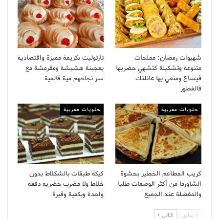
شهيوات رمضان: مملحات
تارتوليت بكريمة مميزة واقتصادية
متنوعة وتشكيلة كتشهي حضريها
بعجينة هشيشة ومقرمشة مع
فيساع ومتعي بها عائلتك
سر نجاحهم مية فالمية
فالفطور
حلويات مغربية
حلويات مغربية
كريب المطاعم الخطير بحشوة
كيكة طبقات بالشكلاط بدون
الشاورما من أكثر الوصفات طلبا
خلاط ولا مضرب حضريه دفعة
والمفضلة عند الجميع
واحدة وبكمية وفيرة
سابق
التالى