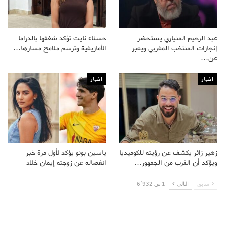
عبد الرحيم المنياري يستحضر
حسناء نايت تؤكد شغفها بالدراما
إنجازات المنتخب المغربي ويعبر
الأمازيغية وترسم ملامح مسارها…
عن…
اخبار
اخبار
زهير زائر يكشف عن رؤيته للكوميديا
ياسين بونو يؤكد لأول مرة خبر
ويؤكد أن القرب من الجمهور…
انفصاله عن زوجته إيمان خلاد
سابق
التالى
1 من 6٬932