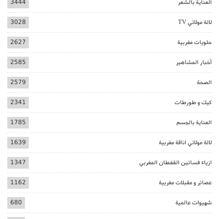
العناية بالشعر
3444
لالة مولاتي TV
3028
حلويات مغربية
2627
أخبار المشاهير
2585
الصحة
2579
كيك و طورطات
2341
العناية بالجسم
1785
لالة مولاتي اناقة مغربية
1639
ازياء فساتين القفطان المغربي
1347
عصائر و مقبلات مغربية
1162
شهيوات عالمية
680