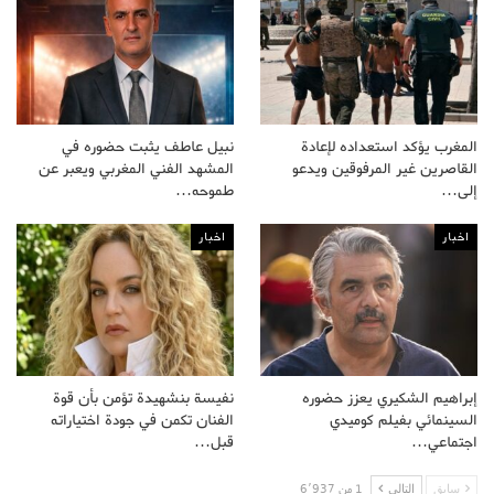
المغرب يؤكد استعداده لإعادة
نبيل عاطف يثبت حضوره في
القاصرين غير المرفوقين ويدعو
المشهد الفني المغربي ويعبر عن
إلى…
طموحه…
اخبار
اخبار
إبراهيم الشكيري يعزز حضوره
نفيسة بنشهيدة تؤمن بأن قوة
السينمائي بفيلم كوميدي
الفنان تكمن في جودة اختياراته
اجتماعي…
قبل…
سابق
التالى
1 من 6٬937