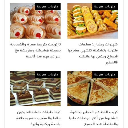
حلويات مغربية
حلويات مغربية
شهيوات رمضان: مملحات
تارتوليت بكريمة مميزة واقتصادية
متنوعة وتشكيلة كتشهي حضريها
بعجينة هشيشة ومقرمشة مع
فيساع ومتعي بها عائلتك
سر نجاحهم مية فالمية
فالفطور
حلويات مغربية
حلويات مغربية
كريب المطاعم الخطير بحشوة
كيكة طبقات بالشكلاط بدون
الشاورما من أكثر الوصفات طلبا
خلاط ولا مضرب حضريه دفعة
والمفضلة عند الجميع
واحدة وبكمية وفيرة