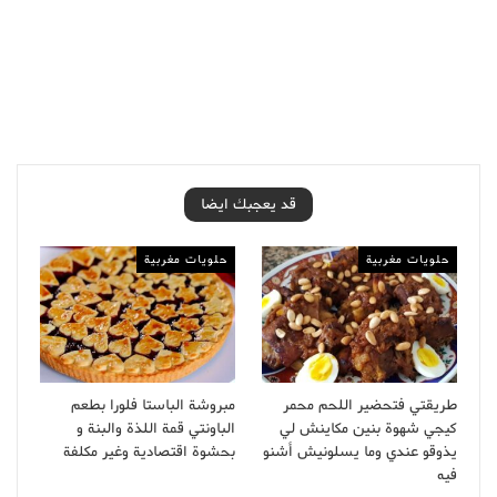
قد يعجبك ايضا
حلويات مغربية
حلويات مغربية
طريقتي فتحضير اللحم محمر
مبروشة الباستا فلورا بطعم
كيجي شهوة بنين مكاينش لي
الباونتي قمة اللذة والبنة و
يذوقو عندي وما يسلونيش أشنو
بحشوة اقتصادية وغير مكلفة
فيه