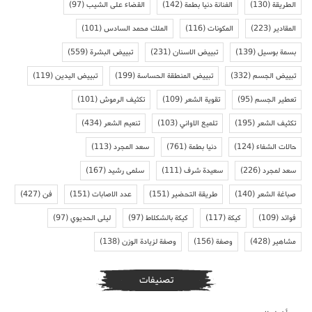
الطريقة
(130)
الفنانة دنيا بطمة
(142)
القضاء على الشيب
(97)
المقادير
(223)
المكونات
(116)
الملك محمد السادس
(101)
بسمة بوسيل
(139)
تبييض الاسنان
(231)
تبييض البشرة
(559)
تبييض الجسم
(332)
تبييض المنطقة الحساسة
(199)
تبييض اليدين
(119)
تعطير الجسم
(95)
تقوية الشعر
(109)
تكثيف الرموش
(101)
تكثيف الشعر
(195)
تلميع الاواني
(103)
تنعيم الشعر
(434)
حالات الشفاء
(124)
دنيا بطمة
(761)
سعد المجرد
(113)
سعد لمجرد
(226)
سعيدة شرف
(111)
سلمى رشيد
(167)
صباغة الشعر
(140)
طريقة التحضير
(151)
عدد الاصابات
(151)
فن
(427)
فوائد
(109)
كيكة
(117)
كيكة بالشكلاط
(97)
ليلى الحديوي
(97)
مشاهير
(428)
وصفة
(156)
وصفة لزيادة الوزن
(138)
تصنيفات