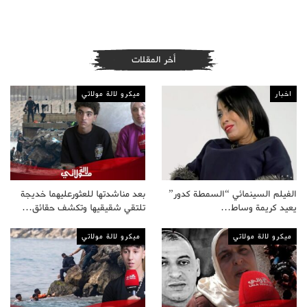
أخر المقلات
اخبار
ميكرو لالة مولاتي
الفيلم السينمائي “السمطة كدور”
بعد مناشدتها للعثورعليهما خديجة
يعيد كريمة وساط…
تلتقي شقيقيها وتكشف حقائق…
ميكرو لالة مولاتي
ميكرو لالة مولاتي