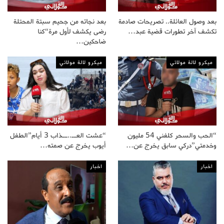
بعد وصول العائلة.. تصريحات صادمة
بعد نجاته من جحيم سبتة المحتلة
تكشف آخر تطورات قضية عبد…
رضى يكشف لأول مرة“كنا
ضاحكين…
ميكرو لالة مولاتي
ميكرو لالة مولاتي
“الحب والسحر كلفني 54 مليون
“عشت العــ..ــذاب 3 أيام”الطفل
وخدمتي”دركي سابق يخرج عن…
أيوب يخرج عن صمته…
اخبار
اخبار