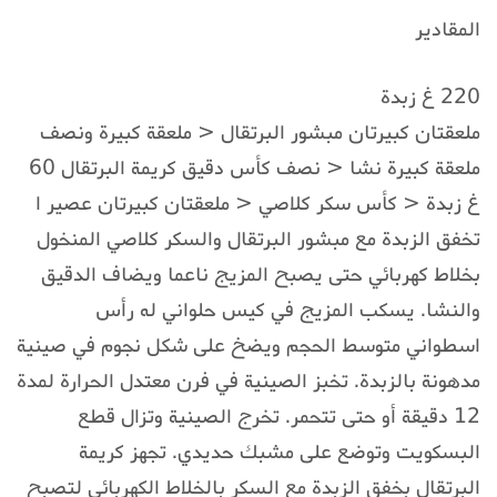
المقادير
220 غ زبدة
ملعقتان كبيرتان مبشور البرتقال < ملعقة كبيرة ونصف
ملعقة كبيرة نشا < نصف كأس دقيق كريمة البرتقال 60
غ زبدة < كأس سكر كلاصي < ملعقتان كبيرتان عصير ا
تخفق الزبدة مع مبشور البرتقال والسكر كلاصي المنخول
بخلاط كهربائي حتى يصبح المزيج ناعما ويضاف الدقيق
والنشا. يسكب المزيج في كيس حلواني له رأس
اسطواني متوسط الحجم ويضخ على شكل نجوم في صينية
مدهونة بالزبدة. تخبز الصينية في فرن معتدل الحرارة لمدة
12 دقيقة أو حتى تتحمر. تخرج الصينية وتزال قطع
البسكويت وتوضع على مشبك حديدي. تجهز كريمة
البرتقال بخفق الزبدة مع السكر بالخلاط الكهربائي لتصبح