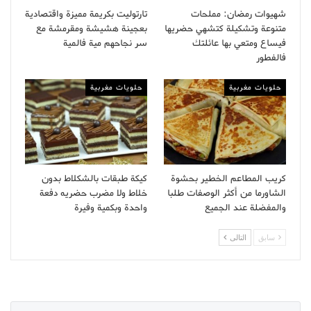
شهيوات رمضان: مملحات
تارتوليت بكريمة مميزة واقتصادية
متنوعة وتشكيلة كتشهي حضريها
بعجينة هشيشة ومقرمشة مع
فيساع ومتعي بها عائلتك
سر نجاحهم مية فالمية
فالفطور
حلويات مغربية
حلويات مغربية
كريب المطاعم الخطير بحشوة
كيكة طبقات بالشكلاط بدون
الشاورما من أكثر الوصفات طلبا
خلاط ولا مضرب حضريه دفعة
والمفضلة عند الجميع
واحدة وبكمية وفيرة
سابق
التالى