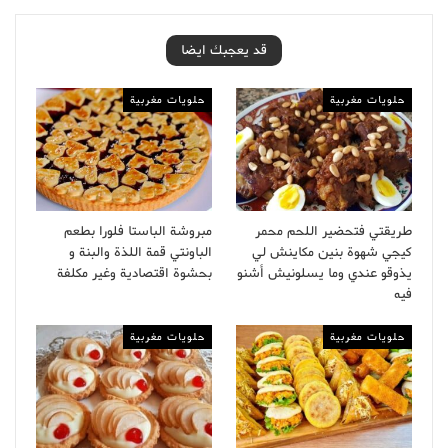
قد يعجبك ايضا
حلويات مغربية
حلويات مغربية
طريقتي فتحضير اللحم محمر
مبروشة الباستا فلورا بطعم
كيجي شهوة بنين مكاينش لي
الباونتي قمة اللذة والبنة و
يذوقو عندي وما يسلونيش أشنو
بحشوة اقتصادية وغير مكلفة
فيه
حلويات مغربية
حلويات مغربية