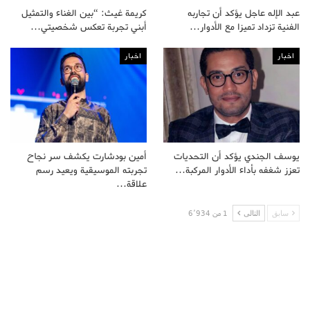
عبد الإله عاجل يؤكد أن تجاربه
كريمة غيث: “بين الغناء والتمثيل
الفنية تزداد تميزا مع الأدوار…
أبني تجربة تعكس شخصيتي…
اخبار
اخبار
يوسف الجندي يؤكد أن التحديات
أمين بودشارت يكشف سر نجاح
تعزز شغفه بأداء الأدوار المركبة…
تجربته الموسيقية ويعيد رسم
علاقة…
سابق
التالى
1 من 6٬934