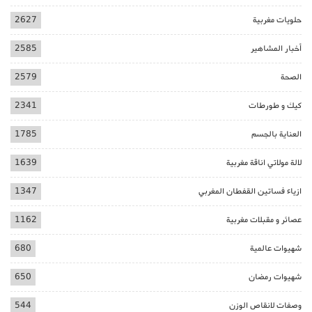
حلويات مغربية
2627
أخبار المشاهير
2585
الصحة
2579
كيك و طورطات
2341
العناية بالجسم
1785
لالة مولاتي اناقة مغربية
1639
ازياء فساتين القفطان المغربي
1347
عصائر و مقبلات مغربية
1162
شهيوات عالمية
680
شهيوات رمضان
650
وصفات لانقاص الوزن
544