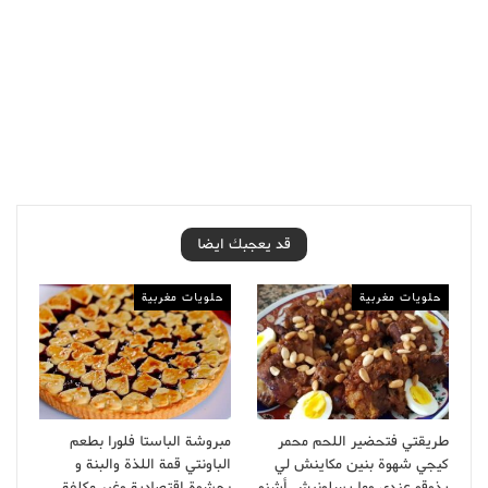
قد يعجبك ايضا
حلويات مغربية
حلويات مغربية
طريقتي فتحضير اللحم محمر
مبروشة الباستا فلورا بطعم
كيجي شهوة بنين مكاينش لي
الباونتي قمة اللذة والبنة و
يذوقو عندي وما يسلونيش أشنو
بحشوة اقتصادية وغير مكلفة