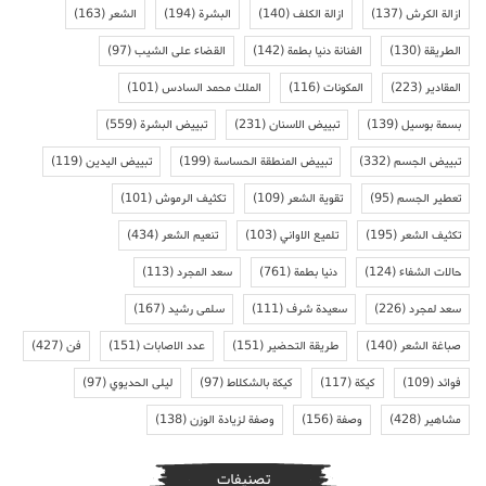
ازالة الكرش
(137)
ازالة الكلف
(140)
البشرة
(194)
الشعر
(163)
الطريقة
(130)
الفنانة دنيا بطمة
(142)
القضاء على الشيب
(97)
المقادير
(223)
المكونات
(116)
الملك محمد السادس
(101)
بسمة بوسيل
(139)
تبييض الاسنان
(231)
تبييض البشرة
(559)
تبييض الجسم
(332)
تبييض المنطقة الحساسة
(199)
تبييض اليدين
(119)
تعطير الجسم
(95)
تقوية الشعر
(109)
تكثيف الرموش
(101)
تكثيف الشعر
(195)
تلميع الاواني
(103)
تنعيم الشعر
(434)
حالات الشفاء
(124)
دنيا بطمة
(761)
سعد المجرد
(113)
سعد لمجرد
(226)
سعيدة شرف
(111)
سلمى رشيد
(167)
صباغة الشعر
(140)
طريقة التحضير
(151)
عدد الاصابات
(151)
فن
(427)
فوائد
(109)
كيكة
(117)
كيكة بالشكلاط
(97)
ليلى الحديوي
(97)
مشاهير
(428)
وصفة
(156)
وصفة لزيادة الوزن
(138)
تصنيفات