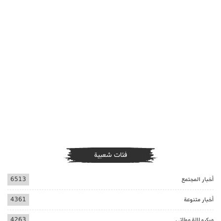
فئات شعبية
أخبار المجتمع
6513
أخبار متنوعة
4361
ميكرو لالة مولاتي
4263