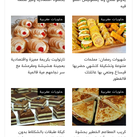
فيه
حلويات مغربية
حلويات مغربية
شهيوات رمضان: مملحات
تارتوليت بكريمة مميزة واقتصادية
متنوعة وتشكيلة كتشهي حضريها
بعجينة هشيشة ومقرمشة مع
فيساع ومتعي بها عائلتك
سر نجاحهم مية فالمية
فالفطور
حلويات مغربية
حلويات مغربية
كريب المطاعم الخطير بحشوة
كيكة طبقات بالشكلاط بدون