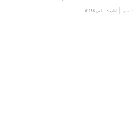
سابق
التالى
1 من 6٬936