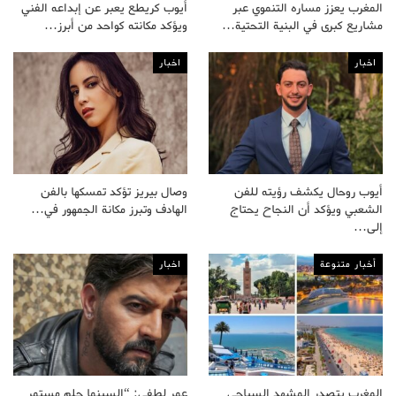
المغرب يعزز مساره التنموي عبر
أيوب كريطع يعبر عن إبداعه الفني
مشاريع كبرى في البنية التحتية…
ويؤكد مكانته كواحد من أبرز…
اخبار
اخبار
أيوب روحال يكشف رؤيته للفن
وصال بيريز تؤكد تمسكها بالفن
الشعبي ويؤكد أن النجاح يحتاج
الهادف وتبرز مكانة الجمهور في…
إلى…
أخبار متنوعة
اخبار
المغرب يتصدر المشهد السياحي
عمر لطفي: “السينما حلم مستمر