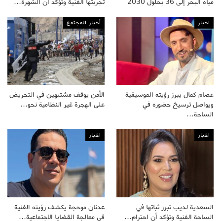
مياه البحر إلى 36 بحلول 2030
تجربتها الفنية وتؤكد أن الشهرة…
اخبار
أخبار المجتمع
عصام كمال يبرز رؤيته الموسيقية
الأمن يوقف مشتبهين في التحريض
ويواصل ترسيخ حضوره في
على الهجرة غير النظامية نحو…
الساحة…
اخبار
اخبار
السعدية لديب تبرز ثباتها في
عدنان موحجة يكشف رؤيته الفنية
الساحة الفنية وتؤكد أن احترام…
في معالجة القضايا الاجتماعية…