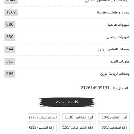
ازياء فساتين القفطان المغربي
1347
عصائر و مقبلات مغربية
1162
شهيوات عالمية
680
شهيوات رمضان
650
وصفات لانقاص الوزن
544
حلويات العيد
513
وصفات لزيادة الوزن
494
للاتصال بنا+212614999191
كلمات البحث
أخبار الفنانين
(104)
أخبار المشاهير
(118)
ابتسام تسكت
(120)
ازالة التجاعيد
(351)
ازالة الشعر الزائد
(151)
ازالة الشيب
(222)