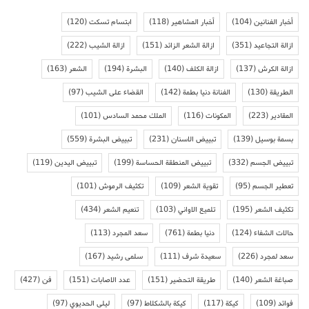
أخبار الفنانين
(104)
أخبار المشاهير
(118)
ابتسام تسكت
(120)
ازالة التجاعيد
(351)
ازالة الشعر الزائد
(151)
ازالة الشيب
(222)
ازالة الكرش
(137)
ازالة الكلف
(140)
البشرة
(194)
الشعر
(163)
الطريقة
(130)
الفنانة دنيا بطمة
(142)
القضاء على الشيب
(97)
المقادير
(223)
المكونات
(116)
الملك محمد السادس
(101)
بسمة بوسيل
(139)
تبييض الاسنان
(231)
تبييض البشرة
(559)
تبييض الجسم
(332)
تبييض المنطقة الحساسة
(199)
تبييض اليدين
(119)
تعطير الجسم
(95)
تقوية الشعر
(109)
تكثيف الرموش
(101)
تكثيف الشعر
(195)
تلميع الاواني
(103)
تنعيم الشعر
(434)
حالات الشفاء
(124)
دنيا بطمة
(761)
سعد المجرد
(113)
سعد لمجرد
(226)
سعيدة شرف
(111)
سلمى رشيد
(167)
صباغة الشعر
(140)
طريقة التحضير
(151)
عدد الاصابات
(151)
فن
(427)
فوائد
(109)
كيكة
(117)
كيكة بالشكلاط
(97)
ليلى الحديوي
(97)