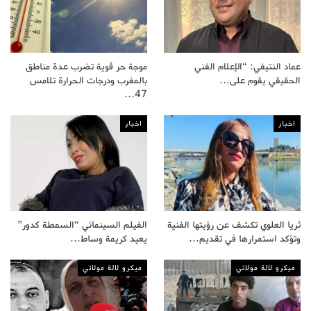
عماد النتيفي: “الإعلام الفني
موجة حر قوية تضرب عدة مناطق
الحقيقي يقوم على…
بالمغرب ودرجات الحرارة تلامس
47…
اخبار
اخبار
ثريا العلوي تكشف عن رؤيتها الفنية
الفيلم السينمائي “السمطة كدور”
وتؤكد استمرارها في تقديم…
يعيد كريمة وساط…
ميكرو لالة مولاتي
ميكرو لالة مولاتي