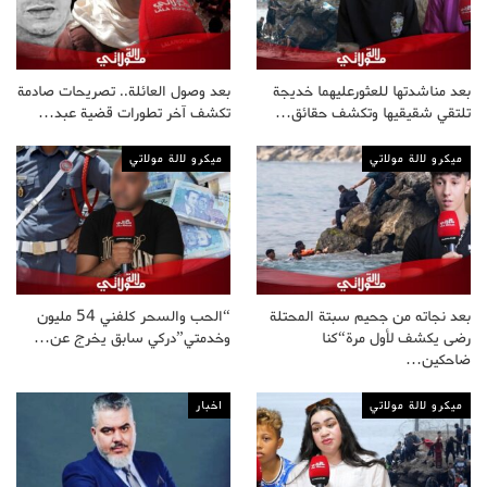
بعد مناشدتها للعثورعليهما خديجة
بعد وصول العائلة.. تصريحات صادمة
تلتقي شقيقيها وتكشف حقائق…
تكشف آخر تطورات قضية عبد…
ميكرو لالة مولاتي
ميكرو لالة مولاتي
بعد نجاته من جحيم سبتة المحتلة
“الحب والسحر كلفني 54 مليون
رضى يكشف لأول مرة“كنا
وخدمتي”دركي سابق يخرج عن…
ضاحكين…
ميكرو لالة مولاتي
اخبار