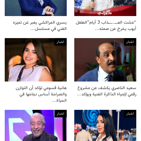
“عشت العــ..ــذاب 3 أيام”الطفل
يسري المراكشي يعبر عن تميزه
أيوب يخرج عن صمته…
الفني في مسلسل…
اخبار
اخبار
سعيد الناصري يكشف عن مشروع
هانية قسومي تؤكد أن التوازن
رقمي لإحياء الذاكرة الفنية ويؤكد…
والصراحة أساس نجاحها في
الحياة…
اخبار
اخبار