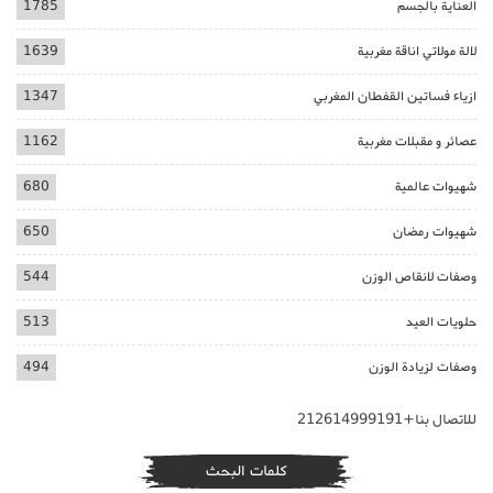
العناية بالجسم
1785
لالة مولاتي اناقة مغربية
1639
ازياء فساتين القفطان المغربي
1347
عصائر و مقبلات مغربية
1162
شهيوات عالمية
680
شهيوات رمضان
650
وصفات لانقاص الوزن
544
حلويات العيد
513
وصفات لزيادة الوزن
494
للاتصال بنا+212614999191
كلمات البحث