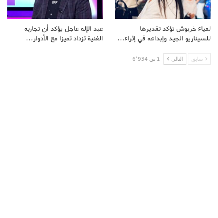
لمياء خربوش تؤكد تقديرها
عبد الإله عاجل يؤكد أن تجاربه
للسيناريو الجيد وإبداعه في إثراء…
الفنية تزداد تميزا مع الأدوار…
سابق
التالى
1 من 6٬934