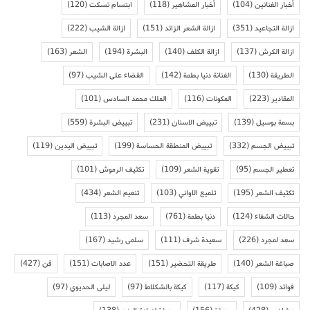
أخبار الفنانين
(104)
أخبار المشاهير
(118)
ابتسام تسكت
(120)
ازالة التجاعيد
(351)
ازالة الشعر الزائد
(151)
ازالة الشيب
(222)
ازالة الكرش
(137)
ازالة الكلف
(140)
البشرة
(194)
الشعر
(163)
الطريقة
(130)
الفنانة دنيا بطمة
(142)
القضاء على الشيب
(97)
المقادير
(223)
المكونات
(116)
الملك محمد السادس
(101)
بسمة بوسيل
(139)
تبييض الاسنان
(231)
تبييض البشرة
(559)
تبييض الجسم
(332)
تبييض المنطقة الحساسة
(199)
تبييض اليدين
(119)
تعطير الجسم
(95)
تقوية الشعر
(109)
تكثيف الرموش
(101)
تكثيف الشعر
(195)
تلميع الاواني
(103)
تنعيم الشعر
(434)
حالات الشفاء
(124)
دنيا بطمة
(761)
سعد المجرد
(113)
سعد لمجرد
(226)
سعيدة شرف
(111)
سلمى رشيد
(167)
صباغة الشعر
(140)
طريقة التحضير
(151)
عدد الاصابات
(151)
فن
(427)
فوائد
(109)
كيكة
(117)
كيكة بالشكلاط
(97)
ليلى الحديوي
(97)