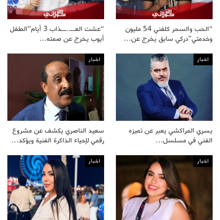
“الحب والسحر كلفني 54 مليون
“عشت العــ..ــذاب 3 أيام”الطفل
وخدمتي”دركي سابق يخرج عن…
أيوب يخرج عن صمته…
اخبار
اخبار
يسري المراكشي يعبر عن تميزه
سعيد الناصري يكشف عن مشروع
الفني في مسلسل…
رقمي لإحياء الذاكرة الفنية ويؤكد…
اخبار
اخبار