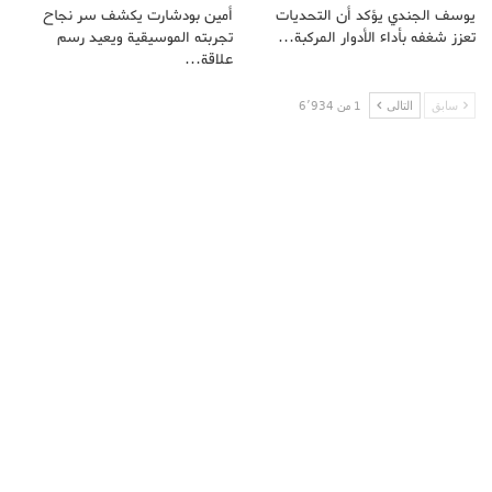
يوسف الجندي يؤكد أن التحديات
أمين بودشارت يكشف سر نجاح
تعزز شغفه بأداء الأدوار المركبة…
تجربته الموسيقية ويعيد رسم
علاقة…
سابق
التالى
1 من 6٬934