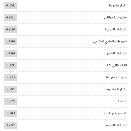
أخبار متنوعة
4358
ميكرو لالة مولاتي
4263
العناية بالبشرة
4234
شهيوات الطبخ المغربي
3444
العناية بالشعر
3444
لالة مولاتي TV
3028
حلويات مغربية
2627
أخبار المشاهير
2585
الصحة
2579
كيك و طورطات
2341
العناية بالجسم
1785