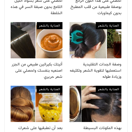
احصلي على هذا اللون الرائع
احصلي على شعر بسواد الليل
بوصفة طبيعية من قلب المطبخ
اللامع بدون صبغة السر في هذه
بدون كيماويات
الخلطة
العناية بالشعر
العناية بالشعر
وصفة الجدات التقليدية
أتيتك بكيراتين طبيعي من الجزر
استعمليها لتقوية الشعر وتكثيفه
اصنعيه بنفسك واحصلي على
وزيادة طوله
شعر حريري
العناية بالشعر
العناية بالشعر
بهذه المكونات البسيطة
بعد أن تطبقيها على شعرك