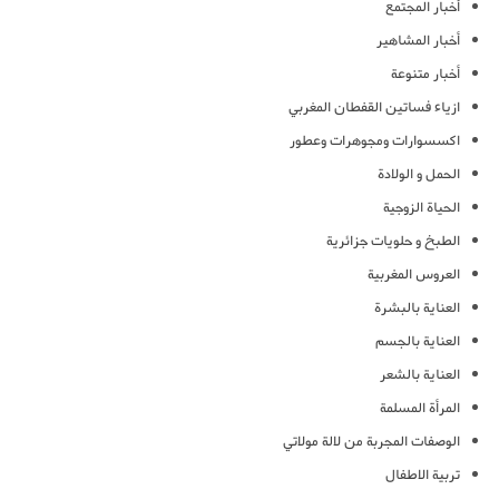
أخبار المجتمع
أخبار المشاهير
أخبار متنوعة
ازياء فساتين القفطان المغربي
اكسسوارات ومجوهرات وعطور
الحمل و الولادة
الحياة الزوجية
الطبخ و حلويات جزائرية
العروس المغربية
العناية بالبشرة
العناية بالجسم
العناية بالشعر
المرأة المسلمة
الوصفات المجربة من لالة مولاتي
تربية الاطفال