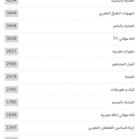
العناية بالبشرة
4234
شهيوات الطبخ المغربي
3444
العناية بالشعر
3444
لالة مولاتي TV
3028
حلويات مغربية
2627
أخبار المشاهير
2585
الصحة
2579
كيك و طورطات
2341
العناية بالجسم
1785
لالة مولاتي اناقة مغربية
1639
ازياء فساتين القفطان المغربي
1347