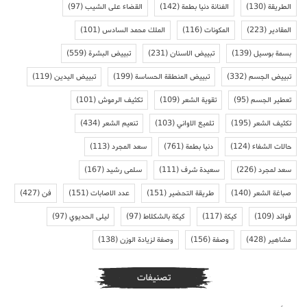
الطريقة
(130)
الفنانة دنيا بطمة
(142)
القضاء على الشيب
(97)
المقادير
(223)
المكونات
(116)
الملك محمد السادس
(101)
بسمة بوسيل
(139)
تبييض الاسنان
(231)
تبييض البشرة
(559)
تبييض الجسم
(332)
تبييض المنطقة الحساسة
(199)
تبييض اليدين
(119)
تعطير الجسم
(95)
تقوية الشعر
(109)
تكثيف الرموش
(101)
تكثيف الشعر
(195)
تلميع الاواني
(103)
تنعيم الشعر
(434)
حالات الشفاء
(124)
دنيا بطمة
(761)
سعد المجرد
(113)
سعد لمجرد
(226)
سعيدة شرف
(111)
سلمى رشيد
(167)
صباغة الشعر
(140)
طريقة التحضير
(151)
عدد الاصابات
(151)
فن
(427)
فوائد
(109)
كيكة
(117)
كيكة بالشكلاط
(97)
ليلى الحديوي
(97)
مشاهير
(428)
وصفة
(156)
وصفة لزيادة الوزن
(138)
تصنيفات