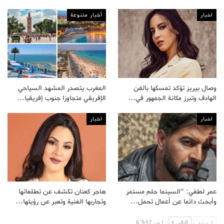
اخبار
أخبار متنوعة
وصال بيريز تؤكد تمسكها بالفن
المغرب يتصدر المشهد السياحي
الهادف وتبرز مكانة الجمهور في…
الإفريقي متجاوزا جنوب إفريقيا…
اخبار
اخبار
عمر لطفي: “السينما حلم مستمر
هاجر كعنان تكشف عن تطلعاتها
وأبحث دائما عن أعمال تحمل…
وتجاربها الفنية وتعبر عن رؤيتها…
سابق
التالى
1 من 6٬937