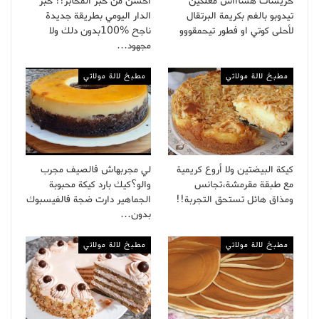
حريشات هشاااش معلكين
أحسن من خبز المخابز!! خبز
تيدوبو بالفم بكريمة البرتقال
الدار اليومي بطريقة جديدة
لأحلى كوتي او فطور تيحمقووو
ناجح %100بدون دلك ولا
مجهود…
مطبخ لالة مولاتي
مطبخ لالة مولاتي
كيكة البيضتين ولا أروع كريمية
لي مجربهاش فالصيف مجرب
مع طبقة مقرمشة،تجانس
والو؟كيك بارد كيكة محبوبة
ومذاق هائل تستحق التجربة!!
الجماهير دارت ضجة فالفيسبوك
بدون…
مطبخ لالة مولاتي
مطبخ لالة مولاتي