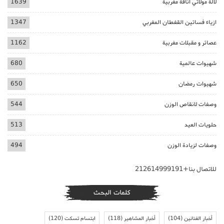
لالة مولاتي اناقة مغربية
1639
ازياء فساتين القفطان المغربي
1347
عصائر و مقبلات مغربية
1162
شهيوات عالمية
680
شهيوات رمضان
650
وصفات لانقاص الوزن
544
حلويات العيد
513
وصفات لزيادة الوزن
494
للاتصال بنا+212614999191
كلمات البحث
أخبار الفنانين
(104)
أخبار المشاهير
(118)
ابتسام تسكت
(120)