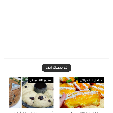
قد يعجبك ايضا
مطبخ لالة مولاتي
مطبخ لالة مولاتي