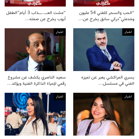
“الحب والسحر كلفني 54 مليون
“عشت العــ..ــذاب 3 أيام”الطفل
وخدمتي”دركي سابق يخرج عن…
أيوب يخرج عن صمته…
اخبار
اخبار
يسري المراكشي يعبر عن تميزه
سعيد الناصري يكشف عن مشروع
الفني في مسلسل…
رقمي لإحياء الذاكرة الفنية ويؤكد…
اخبار
اخبار