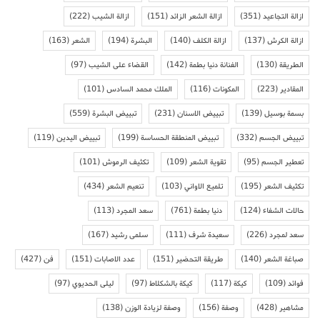
ازالة التجاعيد
(351)
ازالة الشعر الزائد
(151)
ازالة الشيب
(222)
ازالة الكرش
(137)
ازالة الكلف
(140)
البشرة
(194)
الشعر
(163)
الطريقة
(130)
الفنانة دنيا بطمة
(142)
القضاء على الشيب
(97)
المقادير
(223)
المكونات
(116)
الملك محمد السادس
(101)
بسمة بوسيل
(139)
تبييض الاسنان
(231)
تبييض البشرة
(559)
تبييض الجسم
(332)
تبييض المنطقة الحساسة
(199)
تبييض اليدين
(119)
تعطير الجسم
(95)
تقوية الشعر
(109)
تكثيف الرموش
(101)
تكثيف الشعر
(195)
تلميع الاواني
(103)
تنعيم الشعر
(434)
حالات الشفاء
(124)
دنيا بطمة
(761)
سعد المجرد
(113)
سعد لمجرد
(226)
سعيدة شرف
(111)
سلمى رشيد
(167)
صباغة الشعر
(140)
طريقة التحضير
(151)
عدد الاصابات
(151)
فن
(427)
فوائد
(109)
كيكة
(117)
كيكة بالشكلاط
(97)
ليلى الحديوي
(97)
مشاهير
(428)
وصفة
(156)
وصفة لزيادة الوزن
(138)