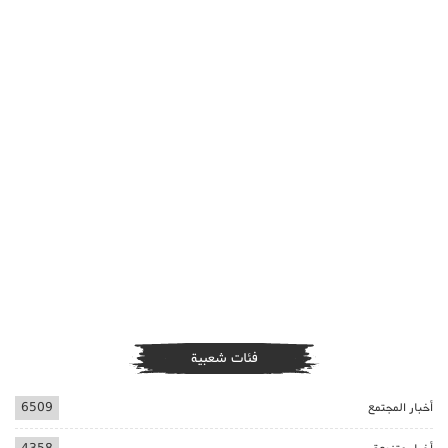
فئات شعبية
أخبار المجتمع
6509