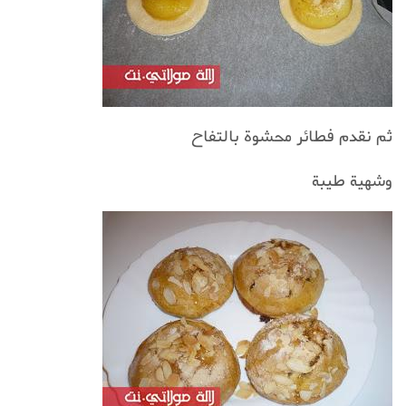
ثم نقدم فطائر محشوة بالتفاح
وشهية طيبة