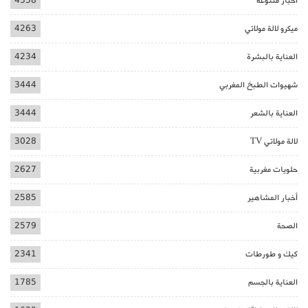
أخبار متنوعة
4358
ميكرو لالة مولاتي
4263
العناية بالبشرة
4234
شهيوات الطبخ المغربي
3444
العناية بالشعر
3444
لالة مولاتي TV
3028
حلويات مغربية
2627
أخبار المشاهير
2585
الصحة
2579
كيك و طورطات
2341
العناية بالجسم
1785