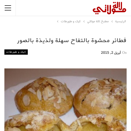
الرئيسية
مطبخ لالة مولاتي
كيك و طورطات
فطائر محشوة بالتفاح سهلة ولذيذة بالصور
كيك و طورطات
On
أبريل 2, 2015