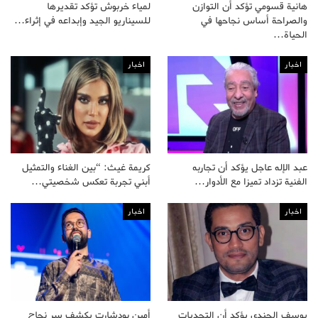
هانية قسومي تؤكد أن التوازن
لمياء خربوش تؤكد تقديرها
والصراحة أساس نجاحها في
للسيناريو الجيد وإبداعه في إثراء…
الحياة…
اخبار
اخبار
عبد الإله عاجل يؤكد أن تجاربه
كريمة غيث: “بين الغناء والتمثيل
الفنية تزداد تميزا مع الأدوار…
أبني تجربة تعكس شخصيتي…
اخبار
اخبار
يوسف الجندي يؤكد أن التحديات
أمين بودشارت يكشف سر نجاح