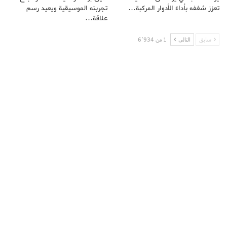
تعزز شغفه بأداء الأدوار المركبة…
تجربته الموسيقية ويعيد رسم
علاقة…
سابق
التالى
1 من 6٬934