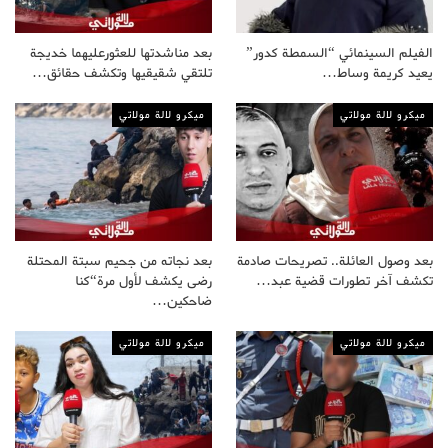
الفيلم السينمائي “السمطة كدور”
بعد مناشدتها للعثورعليهما خديجة
يعيد كريمة وساط…
تلتقي شقيقيها وتكشف حقائق…
ميكرو لالة مولاتي
ميكرو لالة مولاتي
بعد وصول العائلة.. تصريحات صادمة
بعد نجاته من جحيم سبتة المحتلة
تكشف آخر تطورات قضية عبد…
رضى يكشف لأول مرة“كنا
ضاحكين…
ميكرو لالة مولاتي
ميكرو لالة مولاتي