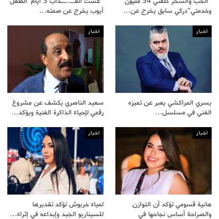
“الحب والسحر كلفني 54 مليون
“عشت العــ..ــذاب 3 أيام”الطفل
وخدمتي”دركي سابق يخرج عن…
أيوب يخرج عن صمته…
اخبار
اخبار
يسري المراكشي يعبر عن تميزه
سعيد الناصري يكشف عن مشروع
الفني في مسلسل…
رقمي لإحياء الذاكرة الفنية ويؤكد…
اخبار
اخبار
هانية قسومي تؤكد أن التوازن
لمياء خربوش تؤكد تقديرها
والصراحة أساس نجاحها في
للسيناريو الجيد وإبداعه في إثراء…