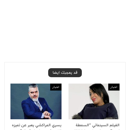
قد يعجبك ايضا
اخبار
اخبار
الفيلم السينمائي “السمطة
يسري المراكشي يعبر عن تميزه