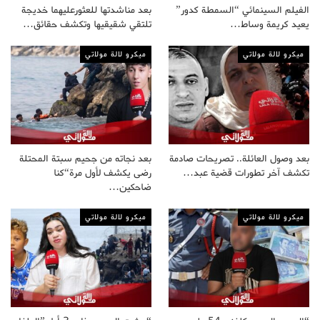
الفيلم السينمائي “السمطة كدور”
بعد مناشدتها للعثورعليهما خديجة
يعيد كريمة وساط…
تلتقي شقيقيها وتكشف حقائق…
ميكرو لالة مولاتي
ميكرو لالة مولاتي
بعد وصول العائلة.. تصريحات صادمة
بعد نجاته من جحيم سبتة المحتلة
تكشف آخر تطورات قضية عبد…
رضى يكشف لأول مرة“كنا
ضاحكين…
ميكرو لالة مولاتي
ميكرو لالة مولاتي