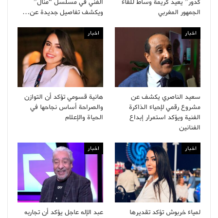
كدور” يعيد كريمة وساط للقاء
الفني في مسلسل “منال”
الجمهور المغربي
ويكشف تفاصيل جديدة عن…
اخبار
اخبار
سعيد الناصري يكشف عن
هانية قسومي تؤكد أن التوازن
مشروع رقمي لإحياء الذاكرة
والصراحة أساس نجاحها في
الفنية ويؤكد استمرار إبداع
الحياة والإعلام
الفنانين
اخبار
اخبار
لمياء خربوش تؤكد تقديرها
عبد الإله عاجل يؤكد أن تجاربه