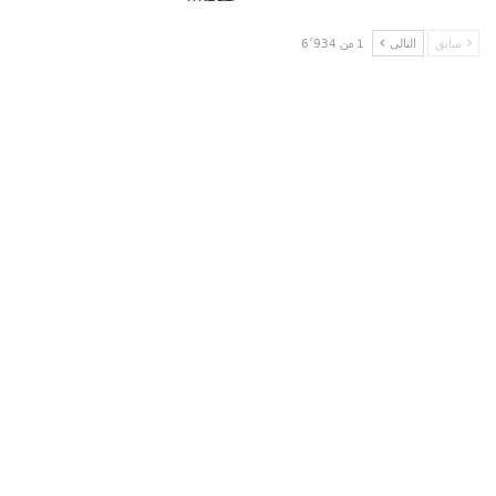
سابق
التالى
1 من 6٬934