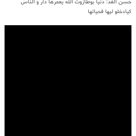
حسن الفد: دنيا بوطازوت الله يعمرها دار و الناس
كيادخلو ليها فحياتها