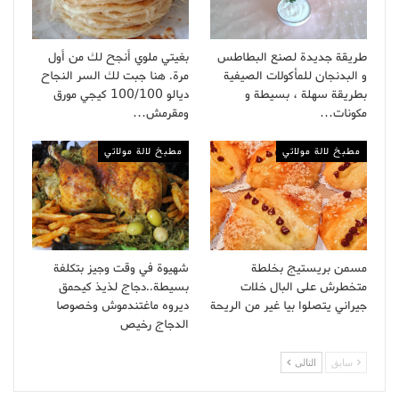
طريقة جديدة لصنع البطاطس
بغيتي ملوي أنجح لك من أول
و البدنجان للمأكولات الصيفية
مرة. هنا جبت لك السر النجاح
بطريقة سهلة ، بسيطة و
ديالو 100/100 كيجي مورق
مكونات…
ومقرمش…
مطبخ لالة مولاتي
مطبخ لالة مولاتي
مسمن بريستيج بخلطة
شهيوة في وقت وجيز بتكلفة
متخطرش على البال خلات
بسيطة..دجاج لذيذ كيحمق
جيراني يتصلوا بيا غير من الريحة
ديروه ماغتندموش وخصوصا
الدجاج رخيص
سابق
التالى