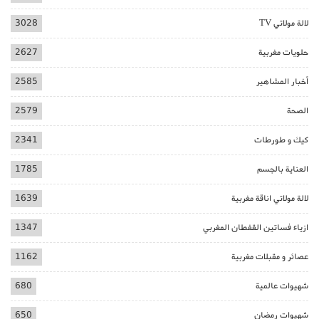
لالة مولاتي TV
3028
حلويات مغربية
2627
أخبار المشاهير
2585
الصحة
2579
كيك و طورطات
2341
العناية بالجسم
1785
لالة مولاتي اناقة مغربية
1639
ازياء فساتين القفطان المغربي
1347
عصائر و مقبلات مغربية
1162
شهيوات عالمية
680
شهيوات رمضان
650