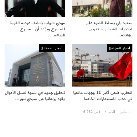
سعيد باي يسلط الضوء على
مهدي شهاب يكشف عودته القوية
اختياراته الفنية ويستعرض
للمسرح ويؤكد أن المسرح
رهاناته…
فضاءه…
أخبار المجتمع
أخبار المجتمع
المغرب ضمن أكبر 10 وجهات عالميا
تحقيق جديد في شبهة غسل الأموال
في جذب الاستثمارات الخاصة
يقود برلمانيا من سيدي بنور…
سابق
التالى
1 من 6٬932