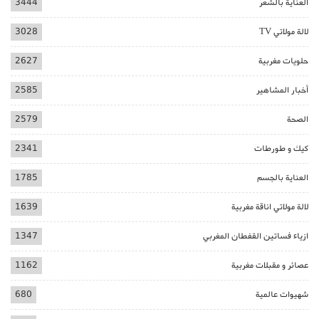
العناية بالشعر
3444
لالة مولاتي TV
3028
حلويات مغربية
2627
أخبار المشاهير
2585
الصحة
2579
كيك و طورطات
2341
العناية بالجسم
1785
لالة مولاتي اناقة مغربية
1639
ازياء فساتين القفطان المغربي
1347
عصائر و مقبلات مغربية
1162
شهيوات عالمية
680