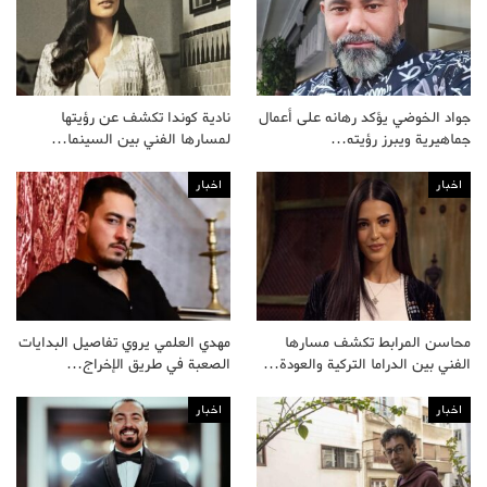
جواد الخوضي يؤكد رهانه على أعمال
نادية كوندا تكشف عن رؤيتها
جماهيرية ويبرز رؤيته…
لمسارها الفني بين السينما…
اخبار
اخبار
محاسن المرابط تكشف مسارها
مهدي العلمي يروي تفاصيل البدايات
الفني بين الدراما التركية والعودة…
الصعبة في طريق الإخراج…
اخبار
اخبار