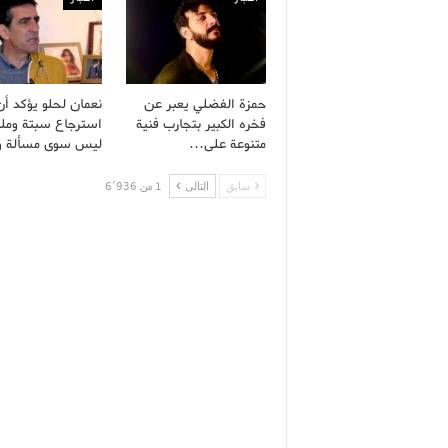
حمزة الفضلي يعبر عن
نعمان لحلو يؤكد أن
فخره الكبير بتجارب فنية
استرجاع سبتة وملي
متنوعة على…
ليس سوى مسألة 
سابق
التالى
1 من 6٬936