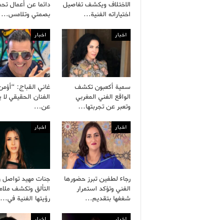
الاختلاف ويكشف تفاصيل
دائما عن أعمال تح
اختياراته الفنية…
بصمتي وتلامس…
اخبار
اخبار
سمية أكعبون تكشف
غاني القباج: “أؤمن
الواقع الفني المغربي
الفنان الحقيقي لا 
وتعبر عن تجربتها…
عن…
اخبار
اخبار
رجاء لطفين تبرز حضورها
جنات مهيد تواصل ر
الفني وتؤكد استمرار
التألق وتكشف ملام
شغفها بتقديم…
رؤيتها الفنية في…
اخبار
اخبار