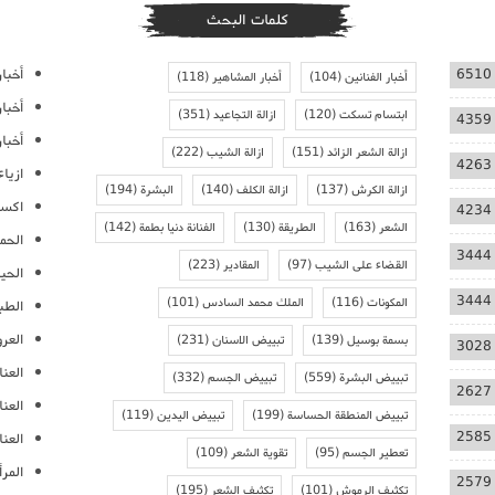
كلمات البحث
أخبار
6510
أخبار الفنانين
(104)
أخبار المشاهير
(118)
أخبا
ابتسام تسكت
(120)
ازالة التجاعيد
(351)
4359
أخبار
ازالة الشعر الزائد
(151)
ازالة الشيب
(222)
4263
ازيا
ازالة الكرش
(137)
ازالة الكلف
(140)
البشرة
(194)
اكسس
4234
الشعر
(163)
الطريقة
(130)
الفنانة دنيا بطمة
(142)
الحمل
3444
القضاء على الشيب
(97)
المقادير
(223)
الحيا
3444
المكونات
(116)
الملك محمد السادس
(101)
الطب
العر
بسمة بوسيل
(139)
تبييض الاسنان
(231)
3028
العنا
تبييض البشرة
(559)
تبييض الجسم
(332)
2627
العن
تبييض المنطقة الحساسة
(199)
تبييض اليدين
(119)
2585
العنا
تعطير الجسم
(95)
تقوية الشعر
(109)
المرأ
2579
تكثيف الرموش
(101)
تكثيف الشعر
(195)