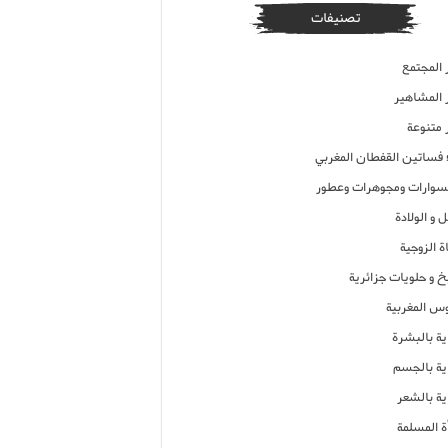
تصنيفات
 المجتمع
ر المشاهير
 متنوعة
ء فساتين القفطان المغربي
وارات ومجوهرات وعطور
 و الولادة
ة الزوجية
خ و حلويات جزائرية
وس المغربية
ية بالبشرة
اية بالجسم
ية بالشعر
ة المسلمة