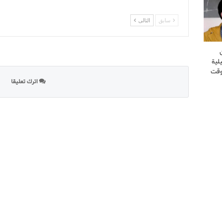
سابق
التالى
لية
وقت
اترك تعليقا