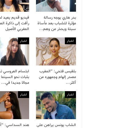
بدر هاري يوجه رسالة
فيديو قديم يعيد ل
مؤثرة للشباب بعد مأساة
رأفت إلى ذاكرة ال
سبتة ويحذر من وهم…
المغربي الأصيل
اخبار
اخبار
بلقيس فتحي: “المغرب
ابتسام العروسي ت
مصدر إلهام وجمهوره من
بثبات نحو السينما 
أكثر…
مجالا جديدا في…
اخبار
اخبار
الشاب يونس يراهن على
هند السداسي: “أ