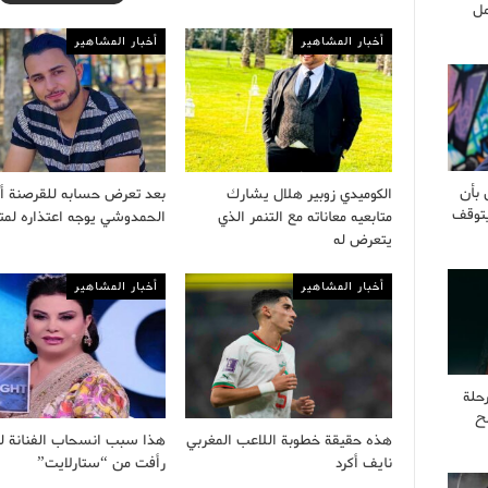
مل
أخبار المشاهير
أخبار المشاهير
 بأن
الكوميدي زوبير هلال يشارك
بعد تعرض حسابه للقرصنة 
يتوقف
متابعيه معاناته مع التنمر الذي
الحمدوشي يوجه اعتذاره لمتا
يتعرض له
أخبار المشاهير
أخبار المشاهير
حلة
ح
هذه حقيقة خطوبة اللاعب المغربي
هذا سبب انسحاب الفنانة ل
نايف أكرد
رأفت من “ستارلايت”