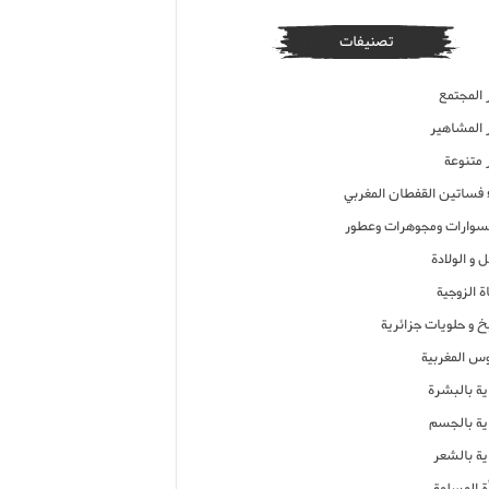
تصنيفات
 المجتمع
ر المشاهير
 متنوعة
ء فساتين القفطان المغربي
وارات ومجوهرات وعطور
 و الولادة
ة الزوجية
خ و حلويات جزائرية
وس المغربية
ية بالبشرة
اية بالجسم
ية بالشعر
ة المسلمة