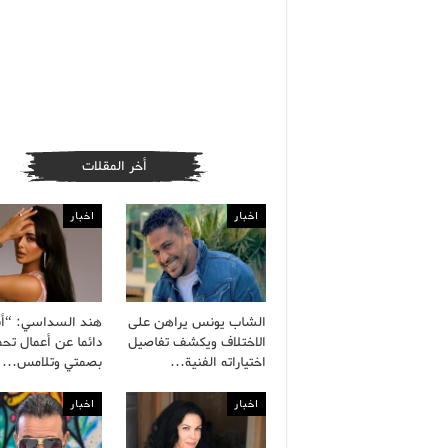
أخر المقلات
اخبار
اخبار
الشاب يونس يراهن على
هند السداسي: “أ
الاختلاف ويكشف تفاصيل
دائما عن أعمال تح
اختياراته الفنية…
بصمتي وتلامس…
اخبار
اخبار