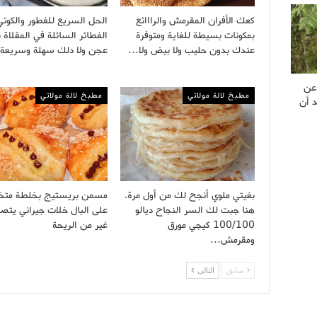
كعك الأفران المقرمش والرااائع
الحل السريع للفطور والكوتي
بمكونات بسيطة للغاية ومتوفرة
الفطائر السائلة في المقلاة 
عندك بدون حليب ولا بيض ولا…
عجن ولا دلك سهلة وسريع
 عن
مطبخ لالة مولاتي
مطبخ لالة مولاتي
د أن
بغيتي ملوي أنجح لك من أول مرة.
مسمن بريستيج بخلطة مت
هنا جبت لك السر النجاح ديالو
على البال خلات جيراني يتصلو
100/100 كيجي مورق
غير من الريحة
ومقرمش…
سابق
التالى