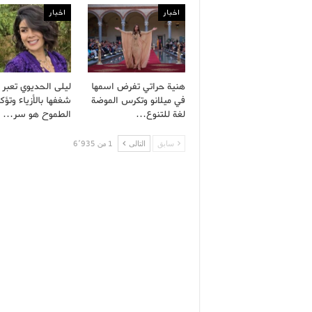
اخبار
اخبار
هنية حراتي تفرض اسمها
ليلى الحديوي تعبر
في ميلانو وتكرس الموضة
شغفها بالأزياء وتؤك
لغة للتنوع…
الطموح هو سر…
سابق
التالى
1 من 6٬935