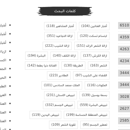
كلمات البحث
أخبار
6510
أخبار الفنانين
(104)
أخبار المشاهير
(118)
أخبا
ابتسام تسكت
(120)
ازالة التجاعيد
(351)
4359
أخبار
ازالة الشعر الزائد
(151)
ازالة الشيب
(222)
4263
ازيا
ازالة الكرش
(137)
ازالة الكلف
(140)
البشرة
(194)
اكسس
4234
الشعر
(163)
الطريقة
(130)
الفنانة دنيا بطمة
(142)
الحمل
3444
القضاء على الشيب
(97)
المقادير
(223)
الحيا
3444
المكونات
(116)
الملك محمد السادس
(101)
الطب
العر
بسمة بوسيل
(139)
تبييض الاسنان
(231)
3028
العنا
تبييض البشرة
(559)
تبييض الجسم
(332)
2627
العن
تبييض المنطقة الحساسة
(199)
تبييض اليدين
(119)
2585
العنا
تعطير الجسم
(95)
تقوية الشعر
(109)
المرأ