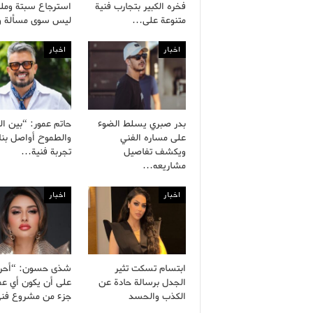
فخره الكبير بتجارب فنية
استرجاع سبتة وملي
متنوعة على…
ليس سوى مسألة 
اخبار
اخبار
بدر صبري يسلط الضوء
حاتم عمور: “بين ال
على مساره الفني
والطموح أواصل بنا
ويكشف تفاصيل
تجربة فنية…
مشاريعه…
اخبار
اخبار
ابتسام تسكت تثير
شذى حسون: “أح
الجدل برسالة حادة عن
على أن يكون أي ع
الكذب والحسد
جزء من مشروع ف