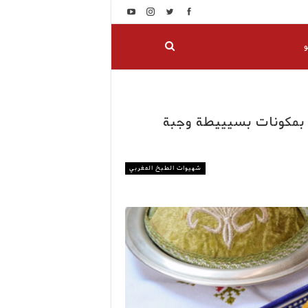
و
بمكونات بسيييطة وجبة
شهيوات الطبخ المغربي