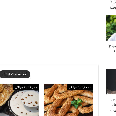
لية
وقت
نجاح
ء
قد يعجبك ايضا
مطبخ لالة مولاتي
مطبخ لالة مولاتي
رص
مل
ني…