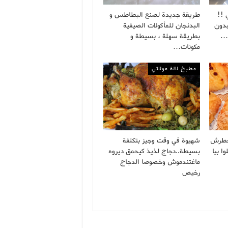
 !!
طريقة جديدة لصنع البطاطس و
بدون
البدنجان للمأكولات الصيفية
ة…
بطريقة سهلة ، بسيطة و
مكونات…
مطبخ لالة مولاتي
خطرش
شهيوة في وقت وجيز بتكلفة
ا بيا
بسيطة..دجاج لذيذ كيحمق ديروه
ماغتندموش وخصوصا الدجاج
رخيص