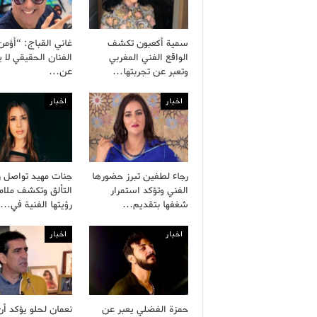
سمية أكعبون تكشف
غاني القباج: “أؤمن
الواقع الفني المغربي
الفنان الحقيقي لا 
وتعبر عن تجربتها…
عن…
اخبار
اخبار
رجاء لطفين تبرز حضورها
جنات مهيد تواصل ر
الفني وتؤكد استمرار
التألق وتكشف ملام
شغفها بتقديم…
رؤيتها الفنية في…
اخبار
اخبار
حمزة الفضلي يعبر عن
نعمان لحلو يؤكد أن