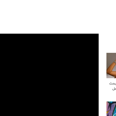
بحث
مل