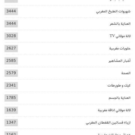
شهيوات الطبخ المغربي
3444
العناية بالشعر
3444
لالة مولاتي TV
3028
حلويات مغربية
2627
أخبار المشاهير
2585
الصحة
2579
كيك و طورطات
2341
العناية بالجسم
1785
لالة مولاتي اناقة مغربية
1639
ازياء فساتين القفطان المغربي
1347
عصائر و مقبلات مغربية
1162