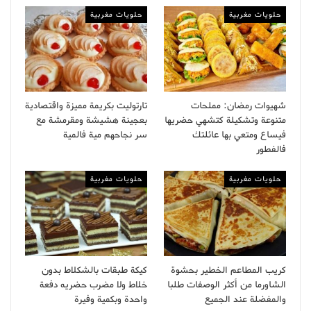
حلويات مغربية
حلويات مغربية
شهيوات رمضان: مملحات
تارتوليت بكريمة مميزة واقتصادية
متنوعة وتشكيلة كتشهي حضريها
بعجينة هشيشة ومقرمشة مع
فيساع ومتعي بها عائلتك
سر نجاحهم مية فالمية
فالفطور
حلويات مغربية
حلويات مغربية
كريب المطاعم الخطير بحشوة
كيكة طبقات بالشكلاط بدون
الشاورما من أكثر الوصفات طلبا
خلاط ولا مضرب حضريه دفعة
والمفضلة عند الجميع
واحدة وبكمية وفيرة