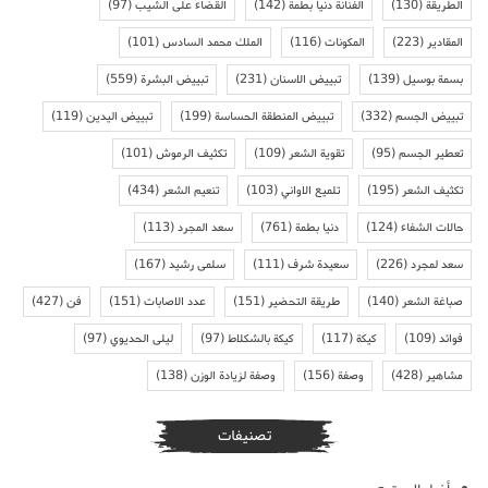
الطريقة
(130)
الفنانة دنيا بطمة
(142)
القضاء على الشيب
(97)
المقادير
(223)
المكونات
(116)
الملك محمد السادس
(101)
بسمة بوسيل
(139)
تبييض الاسنان
(231)
تبييض البشرة
(559)
تبييض الجسم
(332)
تبييض المنطقة الحساسة
(199)
تبييض اليدين
(119)
تعطير الجسم
(95)
تقوية الشعر
(109)
تكثيف الرموش
(101)
تكثيف الشعر
(195)
تلميع الاواني
(103)
تنعيم الشعر
(434)
حالات الشفاء
(124)
دنيا بطمة
(761)
سعد المجرد
(113)
سعد لمجرد
(226)
سعيدة شرف
(111)
سلمى رشيد
(167)
صباغة الشعر
(140)
طريقة التحضير
(151)
عدد الاصابات
(151)
فن
(427)
فوائد
(109)
كيكة
(117)
كيكة بالشكلاط
(97)
ليلى الحديوي
(97)
مشاهير
(428)
وصفة
(156)
وصفة لزيادة الوزن
(138)
تصنيفات