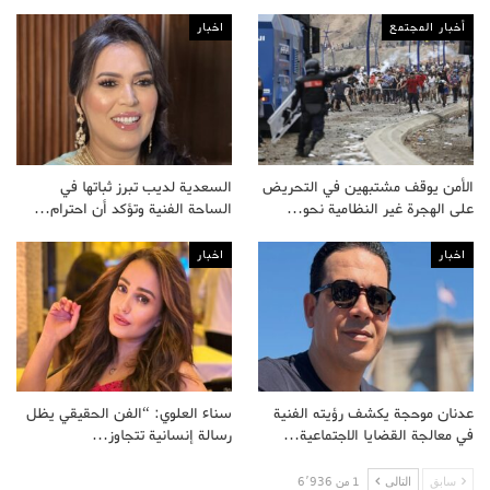
أخبار المجتمع
اخبار
الأمن يوقف مشتبهين في التحريض
السعدية لديب تبرز ثباتها في
على الهجرة غير النظامية نحو…
الساحة الفنية وتؤكد أن احترام…
اخبار
اخبار
عدنان موحجة يكشف رؤيته الفنية
سناء العلوي: “الفن الحقيقي يظل
في معالجة القضايا الاجتماعية…
رسالة إنسانية تتجاوز…
سابق
التالى
1 من 6٬936