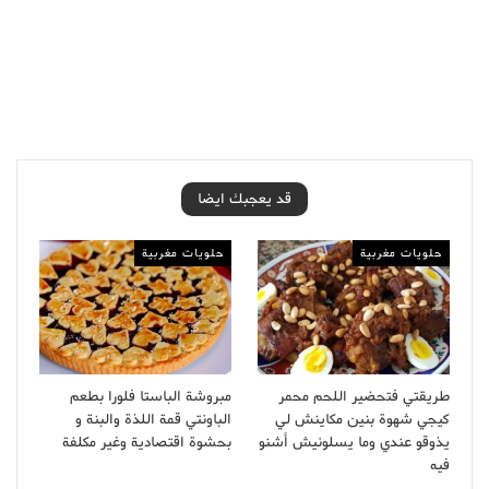
قد يعجبك ايضا
حلويات مغربية
حلويات مغربية
طريقتي فتحضير اللحم محمر
مبروشة الباستا فلورا بطعم
كيجي شهوة بنين مكاينش لي
الباونتي قمة اللذة والبنة و
يذوقو عندي وما يسلونيش أشنو
بحشوة اقتصادية وغير مكلفة
فيه