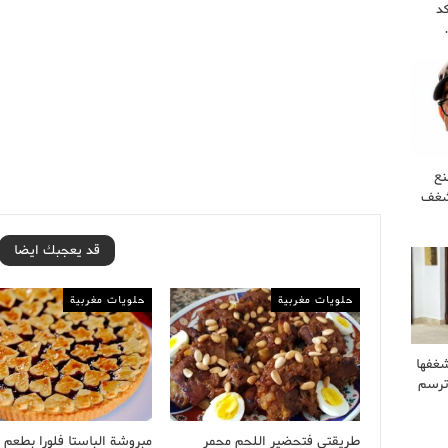
كد
نع
 شغف
قد يعجبك ايضا
حلويات مغربية
حلويات مغربية
غفها
وترسم
طريقتي فتحضير اللحم محمر
مبروشة الباستا فلورا بطعم