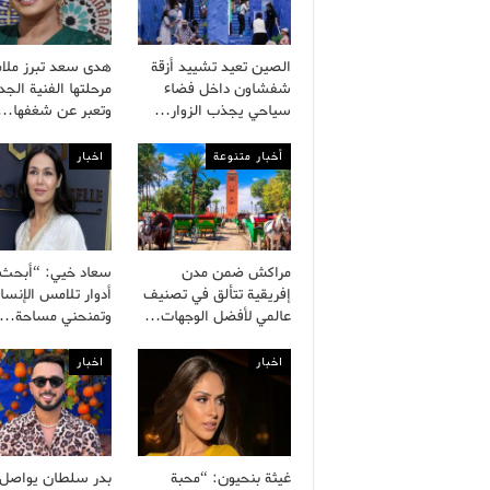
الصين تعيد تشييد أزقة
هدى سعد تبرز ملا
شفشاون داخل فضاء
مرحلتها الفنية الجد
سياحي يجذب الزوار…
وتعبر عن شغفها…
أخبار متنوعة
اخبار
مراكش ضمن مدن
سعاد خيي: “أبحث
إفريقية تتألق في تصنيف
أدوار تلامس الإنسا
عالمي لأفضل الوجهات…
وتمنحني مساحة…
اخبار
اخبار
غيثة بنحيون: “محبة
بدر سلطان يواصل ب