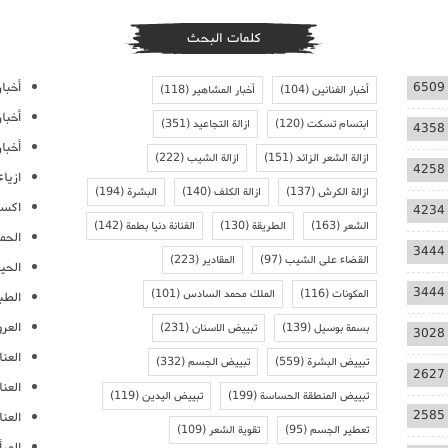
كلمات البحث
أخبار
6509
أخبار الفنانين
(104)
أخبار المشاهير
(118)
أخبا
ابتسام تسكت
(120)
ازالة التجاعيد
(351)
4358
أخبار
ازالة الشعر الزائد
(151)
ازالة الشيب
(222)
4258
ازيا
ازالة الكرش
(137)
ازالة الكلف
(140)
البشرة
(194)
اكسس
4234
الشعر
(163)
الطريقة
(130)
الفنانة دنيا بطمة
(142)
الحمل
3444
القضاء على الشيب
(97)
المقادير
(223)
الحيا
3444
المكونات
(116)
الملك محمد السادس
(101)
الطب
العر
بسمة بوسيل
(139)
تبييض الاسنان
(231)
3028
العنا
تبييض البشرة
(559)
تبييض الجسم
(332)
2627
العن
تبييض المنطقة الحساسة
(199)
تبييض اليدين
(119)
2585
العنا
تعطير الجسم
(95)
تقوية الشعر
(109)
المرأ