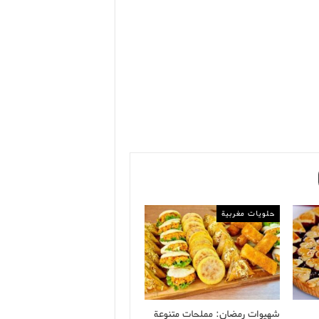
حلويات مغربية
شهيوات رمضان: مملحات متنوعة