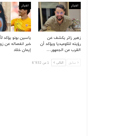
اخبار
اخبار
زهير زائر يكشف عن
ياسين بونو يؤكد لأ
رؤيته للكوميديا ويؤكد أن
خبر انفصاله عن زو
القرب من الجمهور…
إيمان خلاد
سابق
التالى
1 من 6٬932