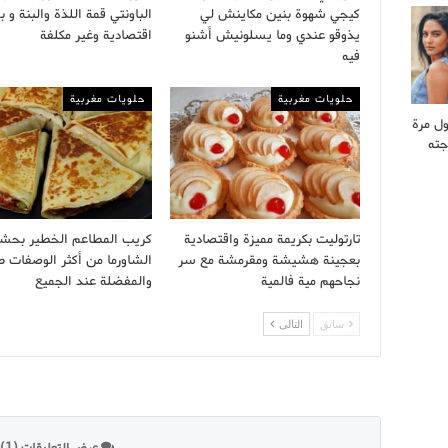
كيجي شهوة بنين مكاينش لي
الباونتي قمة اللذة والبنة و
يذوقو عندي وما يسلونيش أشنو
اقتصادية وغير مكلفة
فيه
حلويات مغربية
حلويات مغربية
ول مرة
جته
تارتوليت بكريمة مميزة واقتصادية
كريب المطاعم الخطير بحش
بعجينة هشيشة ومقرمشة مع سر
الشاورما من أكثر الوصفات ط
نجاحهم مية فالمية
والمفضلة عند الجميع
سابق
التالى
عرض التعليقات (1)