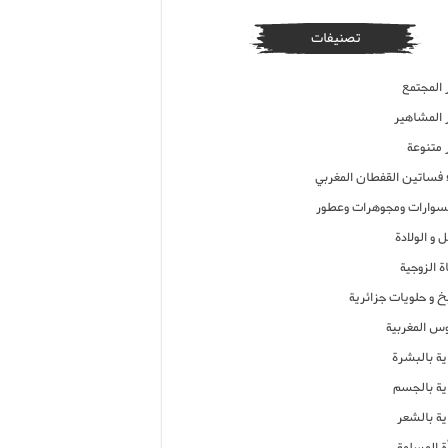
تصنيفات
 المجتمع
ر المشاهير
 متنوعة
ء فساتين القفطان المغربي
وارات ومجوهرات وعطور
 و الولادة
ة الزوجية
خ و حلويات جزائرية
وس المغربية
ية بالبشرة
اية بالجسم
ية بالشعر
ة المسلمة