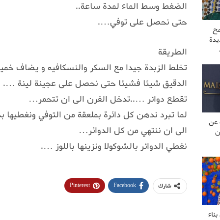
الضغط وسط الماء لمدة ساعة..
حتى نحصل على توفي….
مح
يدة
الطريقة
تخلط الزبدة جيدا مع السكر والنسكافيه و يضاف خمير
الدقيق شيئا فشيئا حتى نحصل على عجينة لينة ….
تقطع دوائر …..تدخل الفرن الى ان تتحمر…
لما تبرد ندهن كل دائرة بملعقة من التوفي ونغطيها بد
 عن
الى ان ننتهي من كل الدوائر…
ن
نغطي الدوائر بالشوكولا ونزينها باللوز ….
Pinterest
Facebook
شارك
ناء