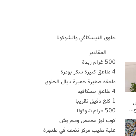
حلوى النيسكافي والشوكولا
المقادير
500 غرام زبدة
4 ملاعق كبيرة سكر بودرة
ملعقة صغيرة خميرة ديال الحلوى
4 ملاعق نسكافيه
1 كلغ دقيق تقريبا
ء
500 غرام شوكولا
وح…
كوب لوز محمص ومجروش
علبة حليب مركز نضعه في طنجرة