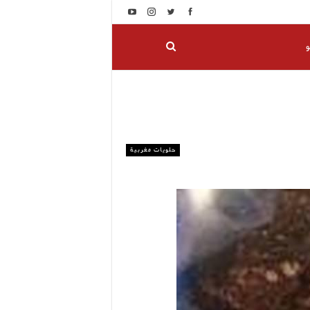
و
حلويات مغربية