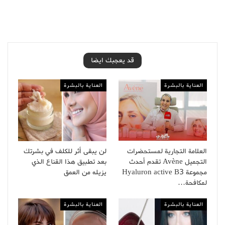
قد يعجبك ايضا
العناية بالبشرة
العناية بالبشرة
العلامة التجارية لمستحضرات
لن يبقى أثر للكلف في بشرتك
التجميل Avène تقدم أحدث
بعد تطبيق هذا القناع الذي
مجموعة Hyaluron active B3
يزيله من العمق
لمكافحة…
العناية بالبشرة
العناية بالبشرة