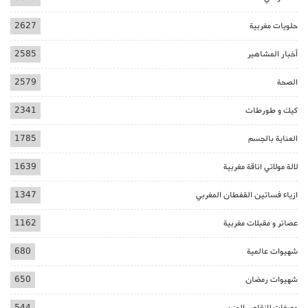
حلويات مغربية
2627
أخبار المشاهير
2585
الصحة
2579
كيك و طورطات
2341
العناية بالجسم
1785
لالة مولاتي اناقة مغربية
1639
ازياء فساتين القفطان المغربي
1347
عصائر و مقبلات مغربية
1162
شهيوات عالمية
680
شهيوات رمضان
650
وصفات لانقاص الوزن
544