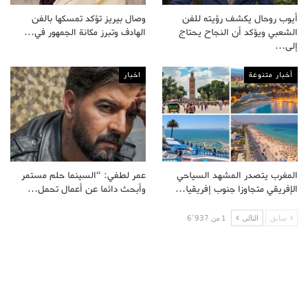
أيوب روحال يكشف رؤيته للفن
وصال بيريز تؤكد تمسكها بالفن
الشعبي ويؤكد أن النجاح يحتاج
الهادف وتبرز مكانة الجمهور في…
إلى…
أخبار متنوعة
اخبار
المغرب يتصدر المشهد السياحي
عمر لطفي: “السينما حلم مستمر
الإفريقي متجاوزا جنوب إفريقيا…
وأبحث دائما عن أعمال تحمل…
سابق
التالى
1 من 6٬937