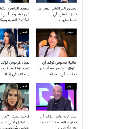
يسري المراكشي يعبر عن
سعيد الناصري يك
تميزه الفني في
عن مشروع رقمي لإح
مسلسل…
الذاكرة الفنية ويؤ
اخبار
اخبار
هانية قسومي تؤكد أن
لمياء خربوش تؤكد
التوازن والصراحة أساس
تقديرها للسيناريو 
نجاحها في الحياة…
وإبداعه في إثراء…
اخبار
اخبار
عبد الإله عاجل يؤكد أن
كريمة غيث: “بين ال
تجاربه الفنية تزداد تميزا
والتمثيل أبني تجربة
مع الأدوار…
تعكس شخصيتي…