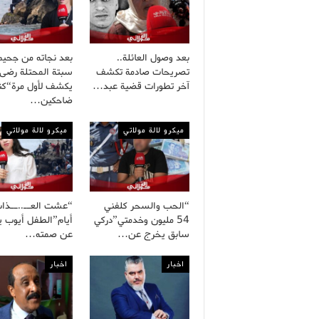
بعد وصول العائلة..
بعد نجاته من جحيم
تصريحات صادمة تكشف
سبتة المحتلة رضى
آخر تطورات قضية عبد…
يكشف لأول مرة“كنا
ضاحكين…
ميكرو لالة مولاتي
ميكرو لالة مولاتي
“الحب والسحر كلفني
54 مليون وخدمتي”دركي
أيام”الطفل أيوب 
سابق يخرج عن…
عن صمته…
اخبار
اخبار