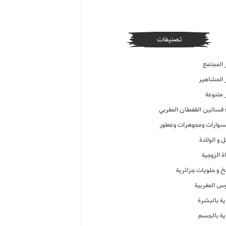
تصنيفات
 المجتمع
ر المشاهير
 متنوعة
ء فساتين القفطان المغربي
وارات ومجوهرات وعطور
 و الولادة
ة الزوجية
خ و حلويات جزائرية
وس المغربية
ية بالبشرة
اية بالجسم