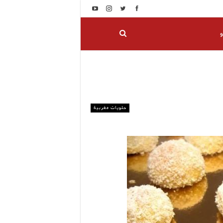
و
حلويات مغربية