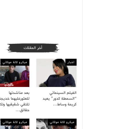
أخر المقلات
اخبار
ميكرو لالة مولاتي
الفيلم السينمائي
بعد مناشدتها
“السمطة كدور” يعيد
للعثورعليهما خديجة
كريمة وساط…
تلتقي شقيقيها وت
حقائق…
ميكرو لالة مولاتي
ميكرو لالة مولاتي