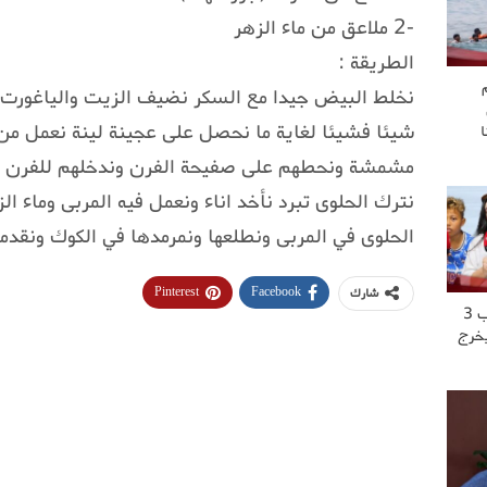
-2 ملاعق من ماء الزهر
الطريقة :
نخلط البيض جيدا مع السكر نضيف الزيت والياغورت 
شيئا فشيئا لغاية ما نحصل على عجينة لينة نعمل م
مشمشة ونحطهم على صفيحة الفرن وندخلهم للفرن 
نترك الحلوى تبرد نأخد اناء ونعمل فيه المربى وماء
الحلوى في المربى ونطلعها ونمرمدها في الكوك ونقدمه
Pinterest
Facebook
شارك
“عشت العــ..ــذاب 3
يخرج