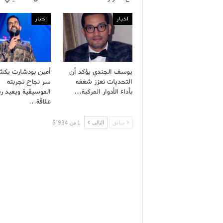
اخبار
اخبار
يوسف الجندي يؤكد أن
أمين بودشارت يك
التحديات تعزز شغفه
سر نجاح تجربته
بأداء الأدوار المركبة…
الموسيقية ويعيد ر
علاقة…
سابق
التالى
1 من 6٬934