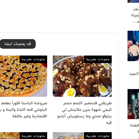
شف
ياء
كد…
قد يعجبك ايضا
حلويات مغربية
حلويات مغربية
الجيد
طريقتي فتحضير اللحم محمر
مبروشة الباستا فلورا بطعم
كيجي شهوة بنين مكاينش لي
الباونتي قمة اللذة والبنة و
يذوقو عندي وما يسلونيش أشنو
اقتصادية وغير مكلفة
فيه
غناء
حلويات مغربية
حلويات مغربية