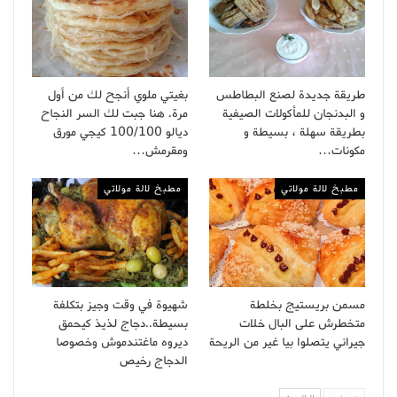
طريقة جديدة لصنع البطاطس
بغيتي ملوي أنجح لك من أول
و البدنجان للمأكولات الصيفية
مرة. هنا جبت لك السر النجاح
بطريقة سهلة ، بسيطة و
ديالو 100/100 كيجي مورق
مكونات…
ومقرمش…
مطبخ لالة مولاتي
مطبخ لالة مولاتي
مسمن بريستيج بخلطة
شهيوة في وقت وجيز بتكلفة
متخطرش على البال خلات
بسيطة..دجاج لذيذ كيحمق
جيراني يتصلوا بيا غير من الريحة
ديروه ماغتندموش وخصوصا
الدجاج رخيص