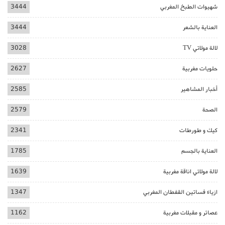
شهيوات الطبخ المغربي
3444
العناية بالشعر
3444
لالة مولاتي TV
3028
حلويات مغربية
2627
أخبار المشاهير
2585
الصحة
2579
كيك و طورطات
2341
العناية بالجسم
1785
لالة مولاتي اناقة مغربية
1639
ازياء فساتين القفطان المغربي
1347
عصائر و مقبلات مغربية
1162