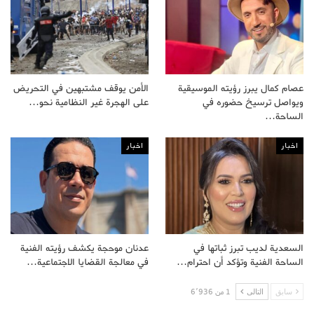
عصام كمال يبرز رؤيته الموسيقية
الأمن يوقف مشتبهين في التحريض
ويواصل ترسيخ حضوره في
على الهجرة غير النظامية نحو…
الساحة…
اخبار
اخبار
السعدية لديب تبرز ثباتها في
عدنان موحجة يكشف رؤيته الفنية
الساحة الفنية وتؤكد أن احترام…
في معالجة القضايا الاجتماعية…
سابق
التالى
1 من 6٬936