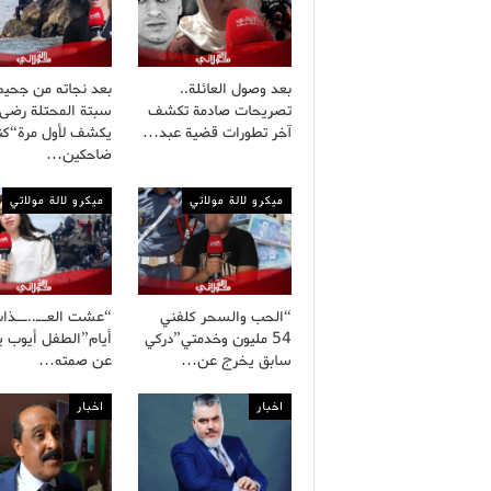
بعد وصول العائلة..
بعد نجاته من جحيم
تصريحات صادمة تكشف
سبتة المحتلة رضى
آخر تطورات قضية عبد…
يكشف لأول مرة“كنا
ضاحكين…
ميكرو لالة مولاتي
ميكرو لالة مولاتي
“الحب والسحر كلفني
54 مليون وخدمتي”دركي
أيام”الطفل أيوب 
سابق يخرج عن…
عن صمته…
اخبار
اخبار