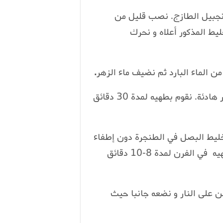
زنجبيل الطازج. نصب قليل من
يط المذكور أعلاه و نحرك
.
4 نضيفالدجاجونغطي نصف ه بالماء ثم نضعه على نار هادئة. نقوم بطهيه لمدة 30 دقائق
خليط البصل في الطنجرة دون إطفاء
النار. نضع الدجاج في صحن خاص بالفرن و نقوم بطهيه في الفرن لمدة 8-10 دقائق
 على النار و نضعه جانبا حيث