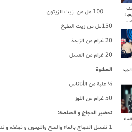
شف
100 مل من زيت الزيتون
ياء
كد…
150مل من زيت الطبخ
20 غرام من الزبدة
20 غرام من العسل
الحشوة
الجيد
½
علبة من الأناناس
50 غرام من اللوز
تحضير الدجاج و الصلصة:
غناء
1 نغسل الدجاج بالماء والملح والليمون و نجففه و ننشفه.