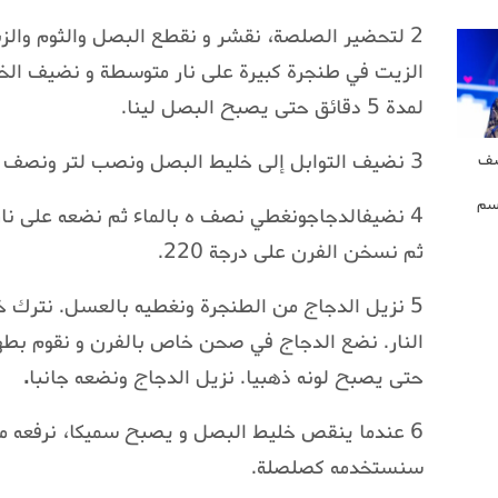
2 لتحضير الصلصة، نقشر و نقطع البصل والثوم وال
الزيت في طنجرة كبيرة على نار متوسطة و نضيف الخل
لمدة 5 دقائق حتى يصبح البصل لينا.
3 نضيف التوابل إلى خليط البصل ونصب لتر ونصف من الماء البارد ثم نضيف ماء الزهر
شف
سم
ثم نسخن الفرن على درجة 220.
5 نزيل الدجاج من الطنجرة ونغطيه بالعسل. نترك 
حتى يصبح لونه ذهبيا. نزيل الدجاج ونضعه جانبا
.
6 عندما ينقص خليط البصل و يصبح سميكا، نرفعه من
سنستخدمه كصلصلة.