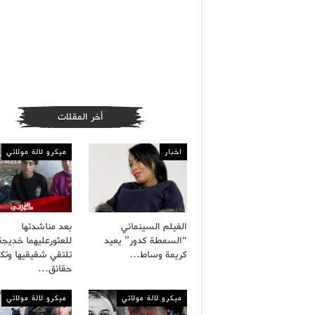
أخر المقلات
اخبار
ميكرو لالة مولاتي
الفيلم السينمائي
بعد مناشدتها
“السمطة كدور” يعيد
للعثورعليهما خديجة
كريمة وساط…
تلتقي شقيقيها وت
حقائق…
ميكرو لالة مولاتي
ميكرو لالة مولاتي