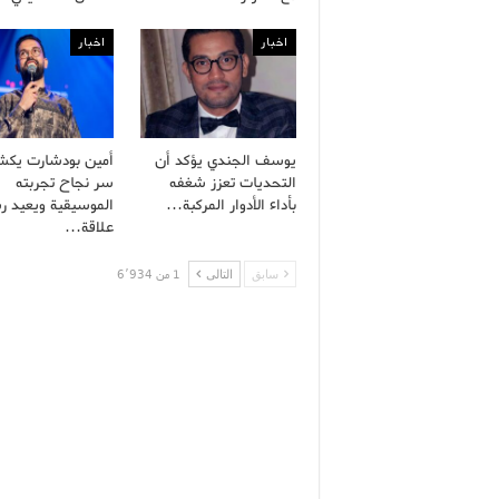
اخبار
اخبار
يوسف الجندي يؤكد أن
أمين بودشارت يك
التحديات تعزز شغفه
سر نجاح تجربته
بأداء الأدوار المركبة…
الموسيقية ويعيد ر
علاقة…
سابق
التالى
1 من 6٬934