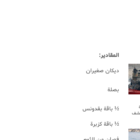
المقادير:
ديكان صغيران
بصلة
½
باقة بقدونس
كشف
½
باقة كزبرة
فصان من الثوم