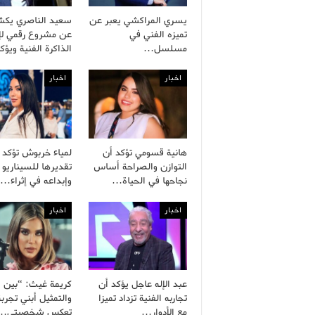
يسري المراكشي يعبر عن
سعيد الناصري يك
تميزه الفني في
عن مشروع رقمي لإح
مسلسل…
الذاكرة الفنية ويؤ
اخبار
اخبار
هانية قسومي تؤكد أن
لمياء خربوش تؤكد
التوازن والصراحة أساس
تقديرها للسيناريو 
نجاحها في الحياة…
وإبداعه في إثراء…
اخبار
اخبار
عبد الإله عاجل يؤكد أن
كريمة غيث: “بين ال
تجاربه الفنية تزداد تميزا
والتمثيل أبني تجربة
مع الأدوار…
تعكس شخصيتي…