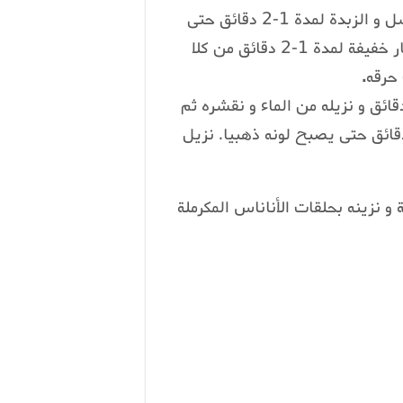
7 في وعاء أخرى، نقوم بكرملة الأناناس بتسخين العسل و الزبدة لمدة 1-2 دقائق حتى
تطلق رائحة الكراميل. نضيف الأناناس و نطهيه على نار خفيفة لمدة 1-2 دقائق من كلا
حرقه
.
لق اللوز في طنجرة من الماء المغلي لمدة 3-5 دقائق و نزيله من الماء و نقشره ثم
ه في مقلاة مع قليل من الزيت ونقليه لمدة 2-3دقائق حتى يصبح لونه ذهبيا. نزيل
و نزينه بحلقات الأناناس المكرملة