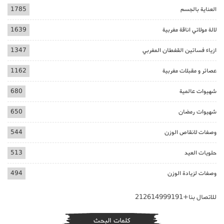
العناية بالجسم
1785
لالة مولاتي اناقة مغربية
1639
ازياء فساتين القفطان المغربي
1347
عصائر و مقبلات مغربية
1162
شهيوات عالمية
680
شهيوات رمضان
650
وصفات لانقاص الوزن
544
حلويات العيد
513
وصفات لزيادة الوزن
494
للاتصال بنا+212614999191
كلمات البحث