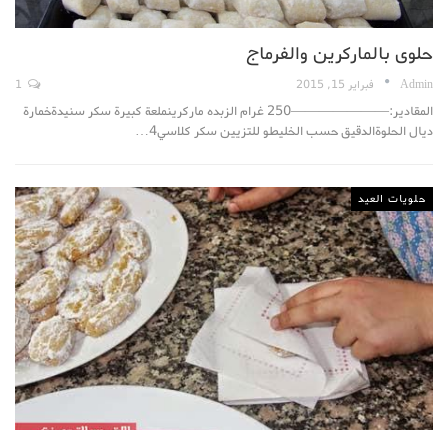
حلوى بالماركرين والفرماج
Admin
فبراير 15, 2015
1
المقادير:———————250 غرام الزبده ماركرينملعة كبيرة سكر سنيدةخمارة
ديال الحلوةالدقيق حسب الخليطو للتزيين سكر كلاسي4…
حلويات العيد