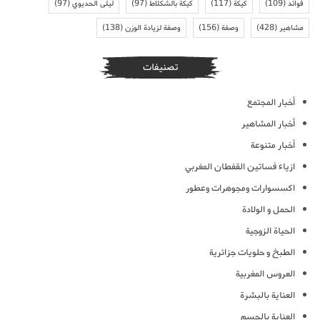
فوائد
(109)
كيكة
(117)
كيكة بالشكلاط
(97)
ليلى الحديوي
(97)
مشاهير
(428)
وصفة
(156)
وصفة لزيادة الوزن
(138)
تصنيفات
أخبار المجتمع
أخبار المشاهير
أخبار متنوعة
ازياء فساتين القفطان المغربي
اكسسوارات ومجوهرات وعطور
الحمل و الولادة
الحياة الزوجية
الطبخ و حلويات جزائرية
العروس المغربية
العناية بالبشرة
العناية بالجسم