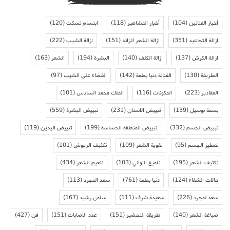
أخبار الفنانين
(104)
أخبار المشاهير
(118)
ابتسام تسكت
(120)
ازالة التجاعيد
(351)
ازالة الشعر الزائد
(151)
ازالة الشيب
(222)
ازالة الكرش
(137)
ازالة الكلف
(140)
البشرة
(194)
الشعر
(163)
الطريقة
(130)
الفنانة دنيا بطمة
(142)
القضاء على الشيب
(97)
المقادير
(223)
المكونات
(116)
الملك محمد السادس
(101)
بسمة بوسيل
(139)
تبييض الاسنان
(231)
تبييض البشرة
(559)
تبييض الجسم
(332)
تبييض المنطقة الحساسة
(199)
تبييض اليدين
(119)
تعطير الجسم
(95)
تقوية الشعر
(109)
تكثيف الرموش
(101)
تكثيف الشعر
(195)
تلميع الاواني
(103)
تنعيم الشعر
(434)
حالات الشفاء
(124)
دنيا بطمة
(761)
سعد المجرد
(113)
سعد لمجرد
(226)
سعيدة شرف
(111)
سلمى رشيد
(167)
صباغة الشعر
(140)
طريقة التحضير
(151)
عدد الاصابات
(151)
فن
(427)