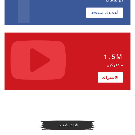
أعجبتك صفحتنا
1.5M
مشتركين
الاشتراك
فئات شعبية