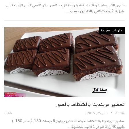
حلوى بالثمر ساهلة واقتصادية فيها رابعة الزبدة كاس سكر كلاصي كاس الزيت كاس
مايزينا 2بيضات فاني والطحين حسب…
حلويات مغربية
تحضير مريندينا بالشكلاط بالصور
Admin
يناير 25, 2015
0
مقادير مريندينا بالشكلاط لذيدة المقادير جينواز 6 بيضات 180 غ سكر 150 غ
دقيق 40 غ كاكاو مر 1 فانيلا للحشوة…