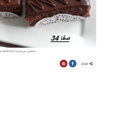
تحضير مريندينا بالشكلاط با
شارك