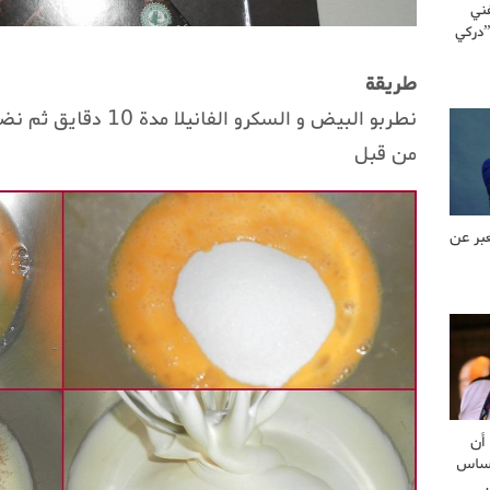
ني
”دركي
طريقة
نطربو البيض و السكرو ال
من قبل
بر عن
أن
أساس