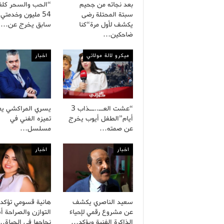
بعد نجاته من جحيم
“الحب والسحر كلف
سبتة المحتلة رضى
54 مليون وخدمتي
يكشف لأول مرة“كنا
سابق يخرج عن…
ضاحكين…
ميكرو لالة مولاتي
اخبار
“عشت العــ..ــذاب 3
يسري المراكشي يع
أيام”الطفل أيوب يخرج
تميزه الفني في
عن صمته…
مسلسل…
اخبار
اخبار
سعيد الناصري يكشف
هانية قسومي تؤكد 
عن مشروع رقمي لإحياء
التوازن والصراحة 
الذاكرة الفنية ويؤكد…
نجاحها في الحياة…