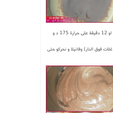
نحركوه من التحت لفوق و ندخلوه يطيب مدة 10 او 12 دقيقة على حرارة 175 د و
ات فوق النار) وفانيلا و نحركو حتى