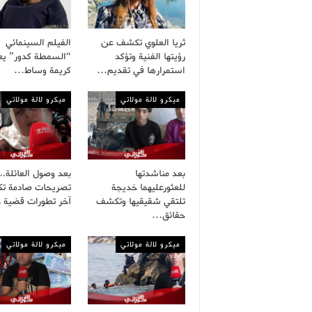
ثريا العلوي تكشف عن
الفيلم السينمائي
رؤيتها الفنية وتؤكد
“السمطة كدور” يع
استمرارها في تقديم…
كريمة وساط…
ميكرو لالة مولاتي
ميكرو لالة مولاتي
بعد مناشدتها
بعد وصول العائلة..
للعثورعليهما خديجة
تصريحات صادمة ت
تلتقي شقيقيها وتكشف
آخر تطورات قضية 
حقائق…
ميكرو لالة مولاتي
ميكرو لالة مولاتي