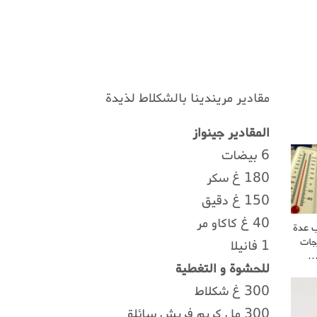
مقادير مريندينا بالشكلاط لذيدة
المقادير جينواز
6 بيضات
180 غ سكر
150 غ دقيق
40 غ كاكاو مر
ب عدة
جات
1 فانيلا
للحشوة و التغطية
300 غ شكلاط
300 مل كريم فريش سائلة