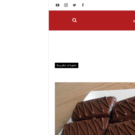
و
حلويات مغربية