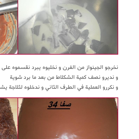
نخرجو الجينواز من الفرن و نخليوه يبرد نقسموه على 2 نسقيو جينواز بالسيرو
و نديرو نصف كمية الشكلاط من بعد ما برد شوية
و نكررو العملية في الطرف الثاني و ندخلوه لثلاجة ي