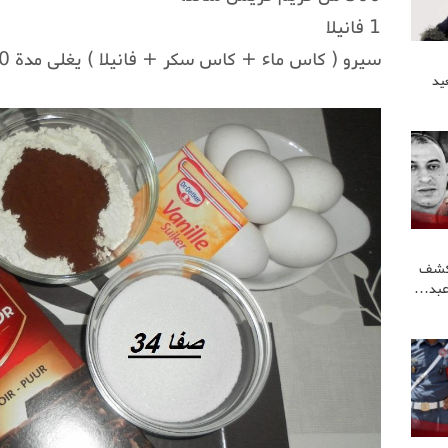
1 فانيلا
سيرو ( كاس ماء + كاس سكر + فانيلا ) يغلى مدة 10 دقائق
يد
كشف
عبد…