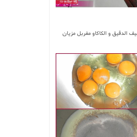
فانيلا مدة 10 دقايق ثم نضيف الدقيق و الكاكاو مغربل مزيان