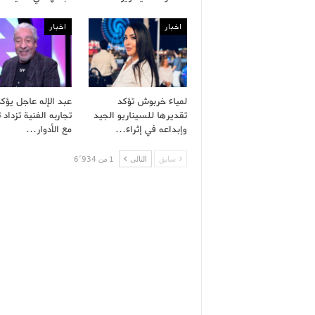
اخبار
اخبار
لمياء خربوش تؤكد
عبد الإله عاجل يؤك
تقديرها للسيناريو الجيد
تجاربه الفنية تزداد ت
وإبداعه في إثراء…
مع الأدوار…
سابق
التالى
1 من 6٬934