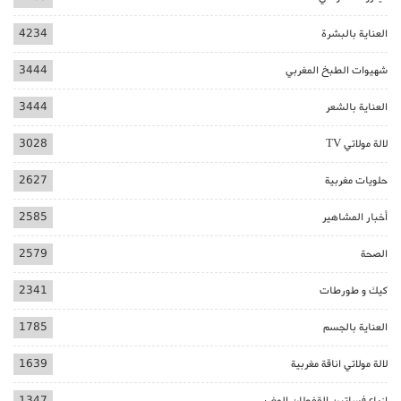
العناية بالبشرة
4234
شهيوات الطبخ المغربي
3444
العناية بالشعر
3444
لالة مولاتي TV
3028
حلويات مغربية
2627
أخبار المشاهير
2585
الصحة
2579
كيك و طورطات
2341
العناية بالجسم
1785
لالة مولاتي اناقة مغربية
1639
ازياء فساتين القفطان المغربي
1347