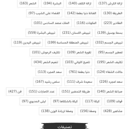
ازالة الكرش
(137)
ازالة الكلف
(140)
البشرة
(194)
الشعر
(163)
الطريقة
(130)
الفنانة دنيا بطمة
(142)
القضاء على الشيب
(97)
المقادير
(223)
المكونات
(116)
الملك محمد السادس
(101)
بسمة بوسيل
(139)
تبييض الاسنان
(231)
تبييض البشرة
(559)
تبييض الجسم
(332)
تبييض المنطقة الحساسة
(199)
تبييض اليدين
(119)
تعطير الجسم
(95)
تقوية الشعر
(109)
تكثيف الرموش
(101)
تكثيف الشعر
(195)
تلميع الاواني
(103)
تنعيم الشعر
(434)
حالات الشفاء
(124)
دنيا بطمة
(761)
سعد المجرد
(113)
سعد لمجرد
(226)
سعيدة شرف
(111)
سلمى رشيد
(167)
صباغة الشعر
(140)
طريقة التحضير
(151)
عدد الاصابات
(151)
فن
(427)
فوائد
(109)
كيكة
(117)
كيكة بالشكلاط
(97)
ليلى الحديوي
(97)
مشاهير
(428)
وصفة
(156)
وصفة لزيادة الوزن
(138)
تصنيفات