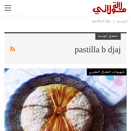
الرئيسية
pastilla b djaj
تصفح الوسم
pastilla b djaj
شهيوات الطبخ المغربي