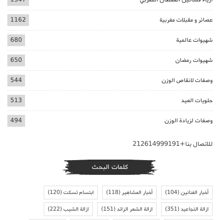
عصائر و مقبلات مغربية
1162
شهيوات عالمية
680
شهيوات رمضان
650
وصفات لانقاص الوزن
544
حلويات العيد
513
وصفات لزيادة الوزن
494
للاتصال بنا+212614999191
كلمات البحث
أخبار الفنانين
(104)
أخبار المشاهير
(118)
ابتسام تسكت
(120)
ازالة التجاعيد
(351)
ازالة الشعر الزائد
(151)
ازالة الشيب
(222)