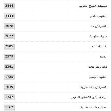
شهيوات الطبخ المغربي
3444
العناية بالشعر
3444
لالة مولاتي TV
3028
حلويات مغربية
2627
أخبار المشاهير
2585
الصحة
2579
كيك و طورطات
2341
العناية بالجسم
1785
لالة مولاتي اناقة مغربية
1639
ازياء فساتين القفطان المغربي
1347
عصائر و مقبلات مغربية
1162