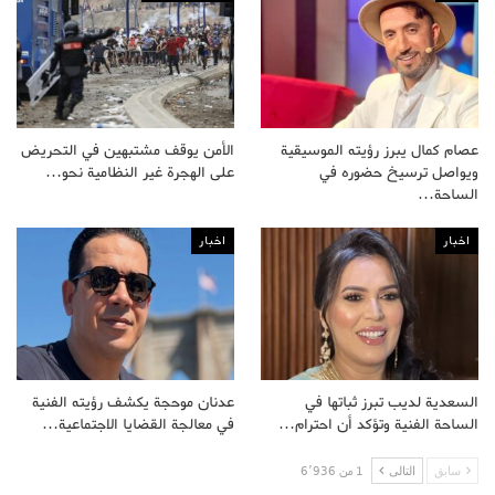
عصام كمال يبرز رؤيته الموسيقية
الأمن يوقف مشتبهين في التحريض
ويواصل ترسيخ حضوره في
على الهجرة غير النظامية نحو…
الساحة…
اخبار
اخبار
السعدية لديب تبرز ثباتها في
عدنان موحجة يكشف رؤيته الفنية
الساحة الفنية وتؤكد أن احترام…
في معالجة القضايا الاجتماعية…
سابق
التالى
1 من 6٬936