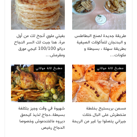
طريقة جديدة لصنع البطاطس
بغيتي ملوي أنجح لك من أول
و البدنجان للمأكولات الصيفية
مرة. هنا جبت لك السر النجاح
بطريقة سهلة ، بسيطة و
ديالو 100/100 كيجي مورق
مكونات…
ومقرمش…
مطبخ لالة مولاتي
مطبخ لالة مولاتي
مسمن بريستيج بخلطة
شهيوة في وقت وجيز بتكلفة
متخطرش على البال خلات
بسيطة..دجاج لذيذ كيحمق
جيراني يتصلوا بيا غير من الريحة
ديروه ماغتندموش وخصوصا
الدجاج رخيص