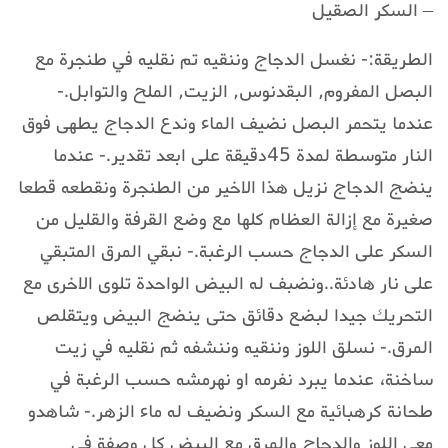
– السكر الصقيل
الطريقة:- نغسل الدجاج وننقيه تم نقليه في طنجرة مع
البصل المفروم, البقدنوس, الزيت, الملح والتوابل.-
عندما يتحمر البصل نضيف الماء وندع الدجاج يطهى فوق
النار متوسطة لمدة 45دقيقة على ابعد تقدير.- عندما
ينضج الدجاج نزيل هذا الاخير من الطنجرة ونقطعه قطعا
صغيرة مع إزالة العظام كلها مع وضع القرفة والقليل من
السكر على الدجاج حسب الرغبة.- نبقي المرق المتبقي
على نار هادئة..ونضبف له البيض الواحدة تلوى الاخرى مع
التحريك جيدا لبضع دقائق حتى ينضج البيض ويتقلص
المرق.- نسلق اللوز وننقيه وننشفه ثم نقليه في زيت
ساخنة، عندما يبرد نفرمه او نهرمشه حسب الرغبة في
طحانة كرهبائية مع السكر ونضيف له ماء الزهر.- شاهدو
معي اللوز والدجاج والمرق مع البيض كل وصفة في