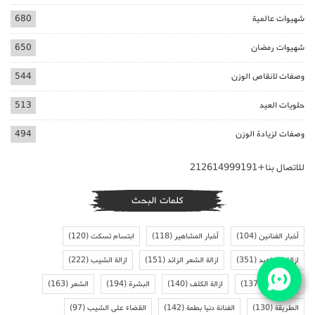
شهيوات عالمية
680
شهيوات رمضان
650
وصفات لانقاص الوزن
544
حلويات العيد
513
وصفات لزيادة الوزن
494
للاتصال بنا+212614999191
كلمات البحث
أخبار الفنانين
(104)
أخبار المشاهير
(118)
ابتسام تسكت
(120)
ازالة التجاعيد
(351)
ازالة الشعر الزائد
(151)
ازالة الشيب
(222)
ازالة الكرش
(137)
ازالة الكلف
(140)
البشرة
(194)
الشعر
(163)
الطريقة
(130)
الفنانة دنيا بطمة
(142)
القضاء على الشيب
(97)