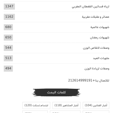
ازياء فساتين القفطان المغربي
1347
عصائر و مقبلات مغربية
1162
شهيوات عالمية
680
شهيوات رمضان
650
وصفات لانقاص الوزن
544
حلويات العيد
513
وصفات لزيادة الوزن
494
للاتصال بنا+212614999191
كلمات البحث
أخبار الفنانين
(104)
أخبار المشاهير
(118)
ابتسام تسكت
(120)