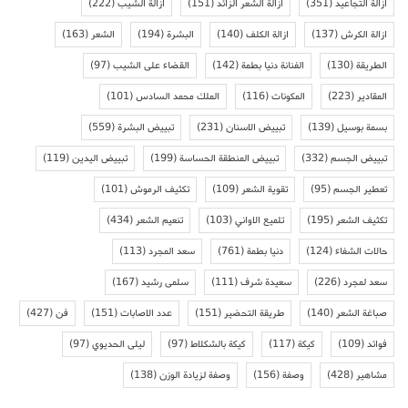
ازالة التجاعيد
(351)
ازالة الشعر الزائد
(151)
ازالة الشيب
(222)
ازالة الكرش
(137)
ازالة الكلف
(140)
البشرة
(194)
الشعر
(163)
الطريقة
(130)
الفنانة دنيا بطمة
(142)
القضاء على الشيب
(97)
المقادير
(223)
المكونات
(116)
الملك محمد السادس
(101)
بسمة بوسيل
(139)
تبييض الاسنان
(231)
تبييض البشرة
(559)
تبييض الجسم
(332)
تبييض المنطقة الحساسة
(199)
تبييض اليدين
(119)
تعطير الجسم
(95)
تقوية الشعر
(109)
تكثيف الرموش
(101)
تكثيف الشعر
(195)
تلميع الاواني
(103)
تنعيم الشعر
(434)
حالات الشفاء
(124)
دنيا بطمة
(761)
سعد المجرد
(113)
سعد لمجرد
(226)
سعيدة شرف
(111)
سلمى رشيد
(167)
صباغة الشعر
(140)
طريقة التحضير
(151)
عدد الاصابات
(151)
فن
(427)
فوائد
(109)
كيكة
(117)
كيكة بالشكلاط
(97)
ليلى الحديوي
(97)
مشاهير
(428)
وصفة
(156)
وصفة لزيادة الوزن
(138)