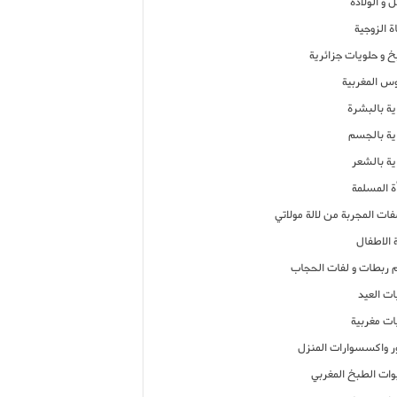
 و الولادة
ة الزوجية
خ و حلويات جزائرية
وس المغربية
ية بالبشرة
اية بالجسم
ية بالشعر
ة المسلمة
فات المجربة من لالة مولاتي
 الاطفال
م ربطات و لفات الحجاب
ات العيد
ات مغربية
ر واكسسوارات المنزل
ات الطبخ المغربي