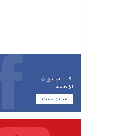
فايسبوك
الإعجابات
أعجبتك صفحتنا