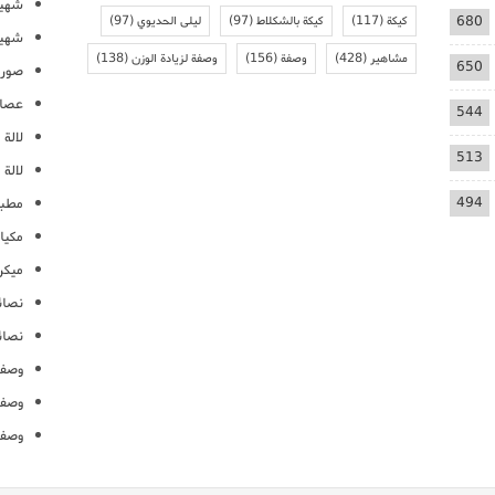
شهيو
680
كيكة
(117)
كيكة بالشكلاط
(97)
ليلى الحديوي
(97)
شهيو
مشاهير
(428)
وصفة
(156)
وصفة لزيادة الوزن
(138)
650
صور 
عصائ
544
لالة م
513
لالة 
494
مطبخ
مكيا
ميكرو
نصائ
نصائ
وصفا
وصفا
وصفا