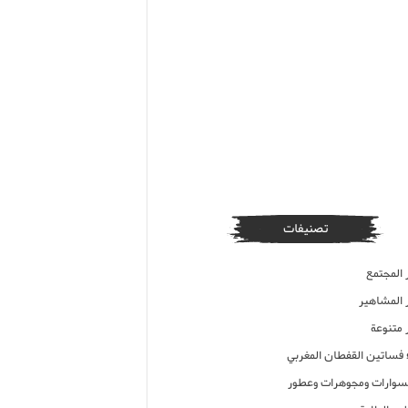
تصنيفات
 المجتمع
ر المشاهير
 متنوعة
ء فساتين القفطان المغربي
وارات ومجوهرات وعطور