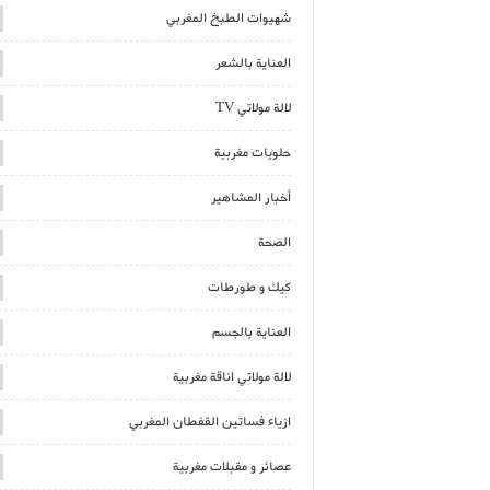
شهيوات الطبخ المغربي
العناية بالشعر
لالة مولاتي TV
حلويات مغربية
أخبار المشاهير
الصحة
كيك و طورطات
العناية بالجسم
لالة مولاتي اناقة مغربية
ازياء فساتين القفطان المغربي
عصائر و مقبلات مغربية