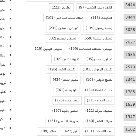
الحمل
3444
القضاء على الشيب
(97)
المقادير
(223)
الحيا
3444
المكونات
(116)
الملك محمد السادس
(101)
الطب
العر
بسمة بوسيل
(139)
تبييض الاسنان
(231)
3028
العنا
تبييض البشرة
(559)
تبييض الجسم
(332)
2627
العن
تبييض المنطقة الحساسة
(199)
تبييض اليدين
(119)
2585
العنا
تعطير الجسم
(95)
تقوية الشعر
(109)
المرأ
2579
تكثيف الرموش
(101)
تكثيف الشعر
(195)
الوص
2341
تلميع الاواني
(103)
تنعيم الشعر
(434)
تربية
حالات الشفاء
(124)
دنيا بطمة
(761)
تعلي
1785
سعد المجرد
(113)
سعد لمجرد
(226)
حلوي
1639
حلوي
سعيدة شرف
(111)
سلمى رشيد
(167)
1347
ديكو
صباغة الشعر
(140)
طريقة التحضير
(151)
شهيو
1162
عدد الاصابات
(151)
فن
(427)
فوائد
(109)