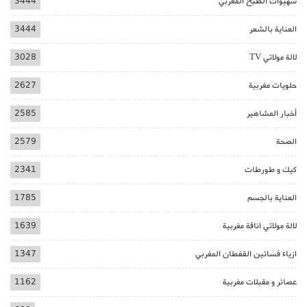
شهيوات الطبخ المغربي
3444
العناية بالشعر
3444
لالة مولاتي TV
3028
حلويات مغربية
2627
أخبار المشاهير
2585
الصحة
2579
كيك و طورطات
2341
العناية بالجسم
1785
لالة مولاتي اناقة مغربية
1639
ازياء فساتين القفطان المغربي
1347
عصائر و مقبلات مغربية
1162