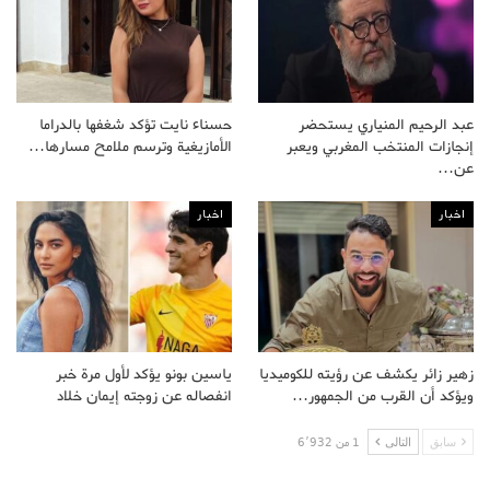
عبد الرحيم المنياري يستحضر
حسناء نايت تؤكد شغفها بالدراما
إنجازات المنتخب المغربي ويعبر
الأمازيغية وترسم ملامح مسارها…
عن…
اخبار
اخبار
زهير زائر يكشف عن رؤيته للكوميديا
ياسين بونو يؤكد لأول مرة خبر
ويؤكد أن القرب من الجمهور…
انفصاله عن زوجته إيمان خلاد
سابق
التالى
1 من 6٬932