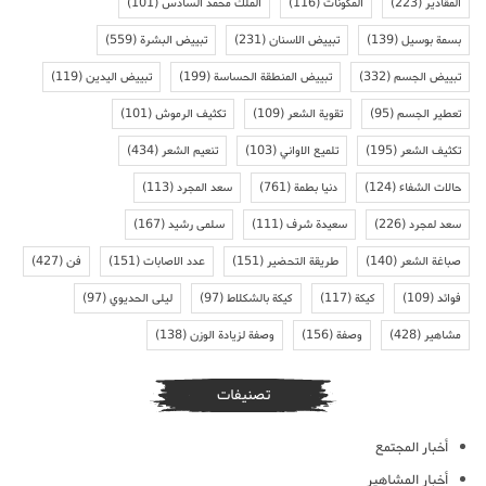
المقادير
(223)
المكونات
(116)
الملك محمد السادس
(101)
بسمة بوسيل
(139)
تبييض الاسنان
(231)
تبييض البشرة
(559)
تبييض الجسم
(332)
تبييض المنطقة الحساسة
(199)
تبييض اليدين
(119)
تعطير الجسم
(95)
تقوية الشعر
(109)
تكثيف الرموش
(101)
تكثيف الشعر
(195)
تلميع الاواني
(103)
تنعيم الشعر
(434)
حالات الشفاء
(124)
دنيا بطمة
(761)
سعد المجرد
(113)
سعد لمجرد
(226)
سعيدة شرف
(111)
سلمى رشيد
(167)
صباغة الشعر
(140)
طريقة التحضير
(151)
عدد الاصابات
(151)
فن
(427)
فوائد
(109)
كيكة
(117)
كيكة بالشكلاط
(97)
ليلى الحديوي
(97)
مشاهير
(428)
وصفة
(156)
وصفة لزيادة الوزن
(138)
تصنيفات
أخبار المجتمع
أخبار المشاهير