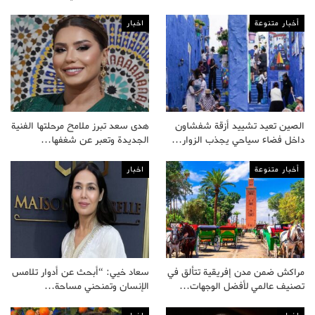
أخبار متنوعة
اخبار
الصين تعيد تشييد أزقة شفشاون
هدى سعد تبرز ملامح مرحلتها الفنية
داخل فضاء سياحي يجذب الزوار…
الجديدة وتعبر عن شغفها…
أخبار متنوعة
اخبار
مراكش ضمن مدن إفريقية تتألق في
سعاد خيي: “أبحث عن أدوار تلامس
تصنيف عالمي لأفضل الوجهات…
الإنسان وتمنحني مساحة…