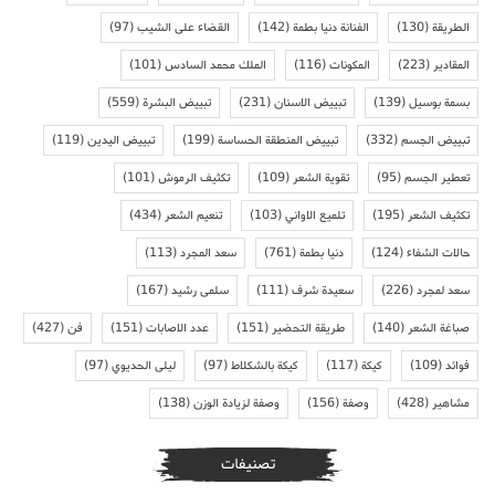
الطريقة
(130)
الفنانة دنيا بطمة
(142)
القضاء على الشيب
(97)
المقادير
(223)
المكونات
(116)
الملك محمد السادس
(101)
بسمة بوسيل
(139)
تبييض الاسنان
(231)
تبييض البشرة
(559)
تبييض الجسم
(332)
تبييض المنطقة الحساسة
(199)
تبييض اليدين
(119)
تعطير الجسم
(95)
تقوية الشعر
(109)
تكثيف الرموش
(101)
تكثيف الشعر
(195)
تلميع الاواني
(103)
تنعيم الشعر
(434)
حالات الشفاء
(124)
دنيا بطمة
(761)
سعد المجرد
(113)
سعد لمجرد
(226)
سعيدة شرف
(111)
سلمى رشيد
(167)
صباغة الشعر
(140)
طريقة التحضير
(151)
عدد الاصابات
(151)
فن
(427)
فوائد
(109)
كيكة
(117)
كيكة بالشكلاط
(97)
ليلى الحديوي
(97)
مشاهير
(428)
وصفة
(156)
وصفة لزيادة الوزن
(138)
تصنيفات