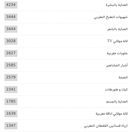
العناية بالبشرة
4234
شهيوات الطبخ المغربي
3444
العناية بالشعر
3444
لالة مولاتي TV
3028
حلويات مغربية
2627
أخبار المشاهير
2585
الصحة
2579
كيك و طورطات
2341
العناية بالجسم
1785
لالة مولاتي اناقة مغربية
1639
ازياء فساتين القفطان المغربي
1347