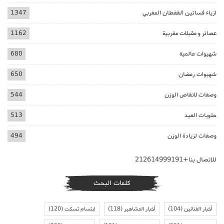
ازياء فساتين القفطان المغربي
1347
عصائر و مقبلات مغربية
1162
شهيوات عالمية
680
شهيوات رمضان
650
وصفات لانقاص الوزن
544
حلويات العيد
513
وصفات لزيادة الوزن
494
للاتصال بنا+212614999191
كلمات البحث
أخبار الفنانين
(104)
أخبار المشاهير
(118)
ابتسام تسكت
(120)