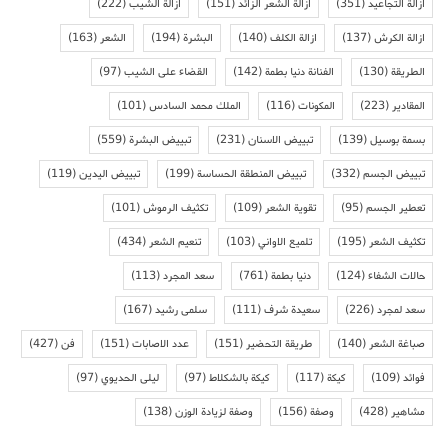
ازالة التجاعيد
(351)
ازالة الشعر الزائد
(151)
ازالة الشيب
(222)
ازالة الكرش
(137)
ازالة الكلف
(140)
البشرة
(194)
الشعر
(163)
الطريقة
(130)
الفنانة دنيا بطمة
(142)
القضاء على الشيب
(97)
المقادير
(223)
المكونات
(116)
الملك محمد السادس
(101)
بسمة بوسيل
(139)
تبييض الاسنان
(231)
تبييض البشرة
(559)
تبييض الجسم
(332)
تبييض المنطقة الحساسة
(199)
تبييض اليدين
(119)
تعطير الجسم
(95)
تقوية الشعر
(109)
تكثيف الرموش
(101)
تكثيف الشعر
(195)
تلميع الاواني
(103)
تنعيم الشعر
(434)
حالات الشفاء
(124)
دنيا بطمة
(761)
سعد المجرد
(113)
سعد لمجرد
(226)
سعيدة شرف
(111)
سلمى رشيد
(167)
صباغة الشعر
(140)
طريقة التحضير
(151)
عدد الاصابات
(151)
فن
(427)
فوائد
(109)
كيكة
(117)
كيكة بالشكلاط
(97)
ليلى الحديوي
(97)
مشاهير
(428)
وصفة
(156)
وصفة لزيادة الوزن
(138)