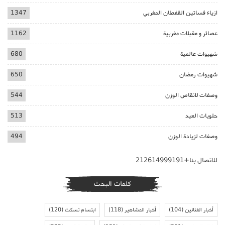
ازياء فساتين القفطان المغربي
1347
عصائر و مقبلات مغربية
1162
شهيوات عالمية
680
شهيوات رمضان
650
وصفات لانقاص الوزن
544
حلويات العيد
513
وصفات لزيادة الوزن
494
للاتصال بنا+212614999191
كلمات البحث
أخبار الفنانين
(104)
أخبار المشاهير
(118)
ابتسام تسكت
(120)