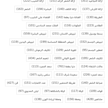
ازالة التجاعيد
(351)
ازالة الشعر الزائد
(151)
ازالة الشيب
(222)
ازالة الكرش
(137)
ازالة الكلف
(140)
البشرة
(194)
الشعر
(163)
الطريقة
(130)
الفنانة دنيا بطمة
(142)
القضاء على الشيب
(97)
المقادير
(223)
المكونات
(116)
الملك محمد السادس
(101)
بسمة بوسيل
(139)
تبييض الاسنان
(231)
تبييض البشرة
(559)
تبييض الجسم
(332)
تبييض المنطقة الحساسة
(199)
تبييض اليدين
(119)
تعطير الجسم
(95)
تقوية الشعر
(109)
تكثيف الرموش
(101)
تكثيف الشعر
(195)
تلميع الاواني
(103)
تنعيم الشعر
(434)
حالات الشفاء
(124)
دنيا بطمة
(761)
سعد المجرد
(113)
سعد لمجرد
(226)
سعيدة شرف
(111)
سلمى رشيد
(167)
صباغة الشعر
(140)
طريقة التحضير
(151)
عدد الاصابات
(151)
فن
(427)
فوائد
(109)
كيكة
(117)
كيكة بالشكلاط
(97)
ليلى الحديوي
(97)
مشاهير
(428)
وصفة
(156)
وصفة لزيادة الوزن
(138)