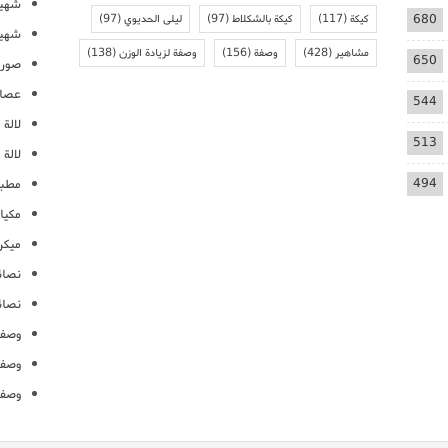
شهيو
680
كيكة
(117)
كيكة بالشكلاط
(97)
ليلى الحديوي
(97)
شهيو
مشاهير
(428)
وصفة
(156)
وصفة لزيادة الوزن
(138)
650
صور 
عصائ
544
لالة م
513
لالة 
494
مطبخ
مكيا
ميكرو
نصائ
نصائ
وصفا
وصفا
وصفا