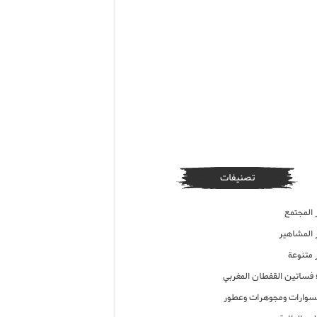
تصنيفات
 المجتمع
ر المشاهير
 متنوعة
ء فساتين القفطان المغربي
وارات ومجوهرات وعطور