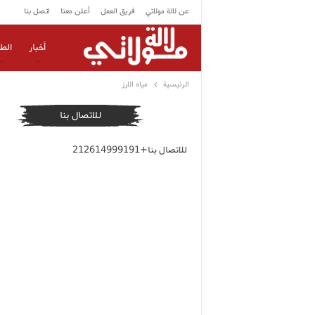
عن لالة مولاتي
فريق العمل
أعلن معنا
اتصل بنا
أخبار
الط
الرئيسية
مياه الارز
للاتصال بنا
للاتصال بنا+212614999191