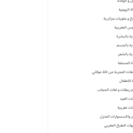
 و الولادة
ة الزوجية
خ و حلويات جزائرية
وس المغربية
ية بالبشرة
اية بالجسم
ية بالشعر
ة المسلمة
فات المجربة من لالة مولاتي
 الاطفال
م ربطات و لفات الحجاب
ات العيد
ات مغربية
ر واكسسوارات المنزل
ات الطبخ المغربي