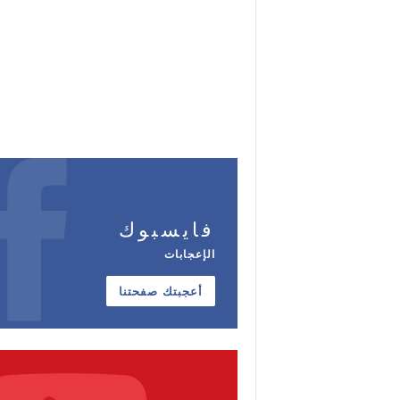
فايسبوك
الإعجابات
أعجبتك صفحتنا