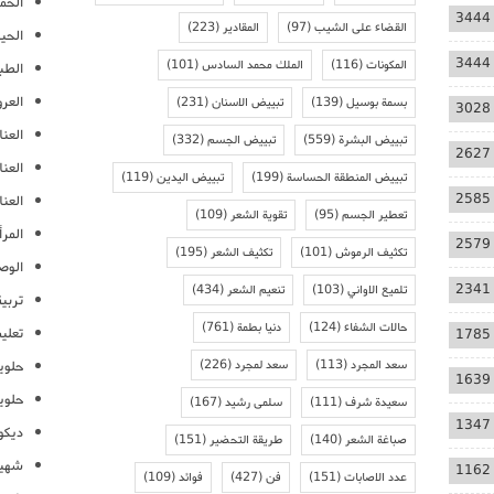
الحمل
3444
القضاء على الشيب
(97)
المقادير
(223)
الحيا
3444
المكونات
(116)
الملك محمد السادس
(101)
الطب
العر
بسمة بوسيل
(139)
تبييض الاسنان
(231)
3028
العنا
تبييض البشرة
(559)
تبييض الجسم
(332)
2627
العن
تبييض المنطقة الحساسة
(199)
تبييض اليدين
(119)
2585
العنا
تعطير الجسم
(95)
تقوية الشعر
(109)
المرأ
2579
تكثيف الرموش
(101)
تكثيف الشعر
(195)
الوص
2341
تلميع الاواني
(103)
تنعيم الشعر
(434)
تربية
حالات الشفاء
(124)
دنيا بطمة
(761)
تعلي
1785
سعد المجرد
(113)
سعد لمجرد
(226)
حلوي
1639
حلوي
سعيدة شرف
(111)
سلمى رشيد
(167)
1347
ديكو
صباغة الشعر
(140)
طريقة التحضير
(151)
شهيو
1162
عدد الاصابات
(151)
فن
(427)
فوائد
(109)