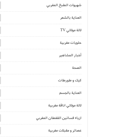
شهيوات الطبخ المغربي
العناية بالشعر
لالة مولاتي TV
حلويات مغربية
أخبار المشاهير
الصحة
كيك و طورطات
العناية بالجسم
لالة مولاتي اناقة مغربية
ازياء فساتين القفطان المغربي
عصائر و مقبلات مغربية