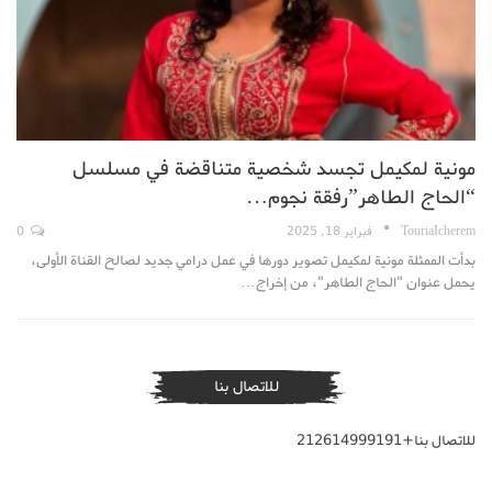
مونية لمكيمل تجسد شخصية متناقضة في مسلسل
“الحاج الطاهر”رفقة نجوم…
TouriaIcherem
فبراير 18, 2025
0
بدأت الممثلة مونية لمكيمل تصوير دورها في عمل درامي جديد لصالح القناة الأولى،
يحمل عنوان "الحاج الطاهر"، من إخراج…
للاتصال بنا
للاتصال بنا+212614999191