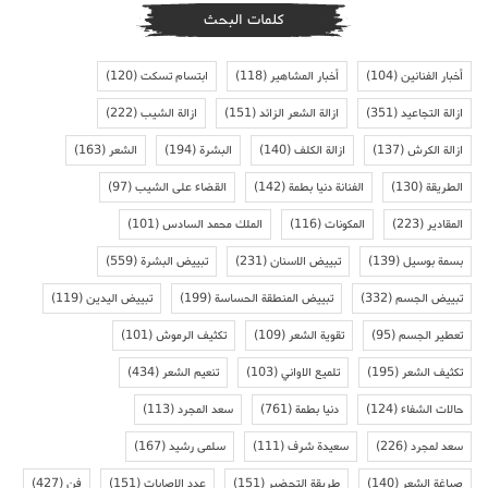
كلمات البحث
أخبار الفنانين
(104)
أخبار المشاهير
(118)
ابتسام تسكت
(120)
ازالة التجاعيد
(351)
ازالة الشعر الزائد
(151)
ازالة الشيب
(222)
ازالة الكرش
(137)
ازالة الكلف
(140)
البشرة
(194)
الشعر
(163)
الطريقة
(130)
الفنانة دنيا بطمة
(142)
القضاء على الشيب
(97)
المقادير
(223)
المكونات
(116)
الملك محمد السادس
(101)
بسمة بوسيل
(139)
تبييض الاسنان
(231)
تبييض البشرة
(559)
تبييض الجسم
(332)
تبييض المنطقة الحساسة
(199)
تبييض اليدين
(119)
تعطير الجسم
(95)
تقوية الشعر
(109)
تكثيف الرموش
(101)
تكثيف الشعر
(195)
تلميع الاواني
(103)
تنعيم الشعر
(434)
حالات الشفاء
(124)
دنيا بطمة
(761)
سعد المجرد
(113)
سعد لمجرد
(226)
سعيدة شرف
(111)
سلمى رشيد
(167)
صباغة الشعر
(140)
طريقة التحضير
(151)
عدد الاصابات
(151)
فن
(427)