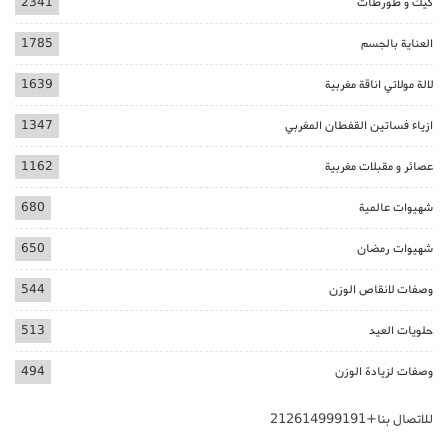
كيك و طورطات
2341
العناية بالجسم
1785
لالة مولاتي اناقة مغربية
1639
ازياء فساتين القفطان المغربي
1347
عصائر و مقبلات مغربية
1162
شهيوات عالمية
680
شهيوات رمضان
650
وصفات لانقاص الوزن
544
حلويات العيد
513
وصفات لزيادة الوزن
494
للاتصال بنا+212614999191