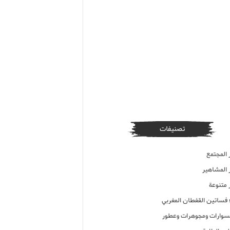
تصنيفات
 المجتمع
ر المشاهير
 متنوعة
ء فساتين القفطان المغربي
وارات ومجوهرات وعطور