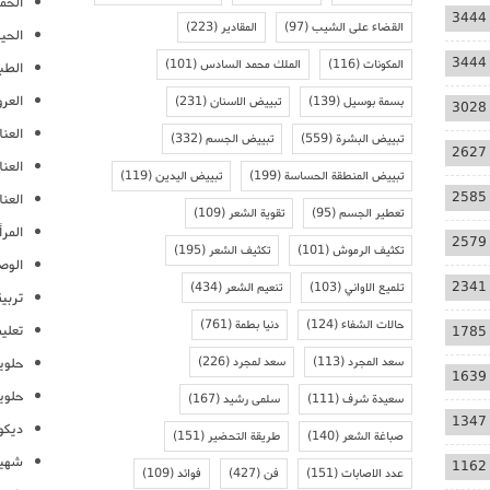
الحمل
3444
القضاء على الشيب
(97)
المقادير
(223)
الحيا
3444
المكونات
(116)
الملك محمد السادس
(101)
الطب
العر
بسمة بوسيل
(139)
تبييض الاسنان
(231)
3028
العنا
تبييض البشرة
(559)
تبييض الجسم
(332)
2627
العن
تبييض المنطقة الحساسة
(199)
تبييض اليدين
(119)
2585
العنا
تعطير الجسم
(95)
تقوية الشعر
(109)
المرأ
2579
تكثيف الرموش
(101)
تكثيف الشعر
(195)
الوص
2341
تلميع الاواني
(103)
تنعيم الشعر
(434)
تربية
حالات الشفاء
(124)
دنيا بطمة
(761)
تعلي
1785
سعد المجرد
(113)
سعد لمجرد
(226)
حلوي
1639
حلوي
سعيدة شرف
(111)
سلمى رشيد
(167)
1347
ديكو
صباغة الشعر
(140)
طريقة التحضير
(151)
شهيو
1162
عدد الاصابات
(151)
فن
(427)
فوائد
(109)