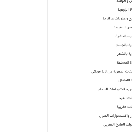
 و الولادة
ة الزوجية
خ و حلويات جزائرية
وس المغربية
ية بالبشرة
اية بالجسم
ية بالشعر
ة المسلمة
فات المجربة من لالة مولاتي
 الاطفال
م ربطات و لفات الحجاب
ات العيد
ات مغربية
ر واكسسوارات المنزل
ات الطبخ المغربي