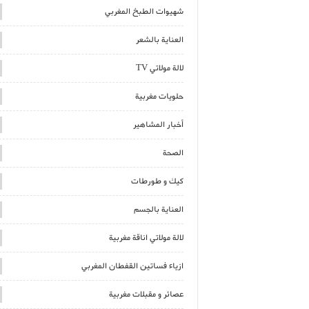
شهيوات الطبخ المغربي
العناية بالشعر
لالة مولاتي TV
حلويات مغربية
أخبار المشاهير
الصحة
كيك و طورطات
العناية بالجسم
لالة مولاتي اناقة مغربية
ازياء فساتين القفطان المغربي
عصائر و مقبلات مغربية