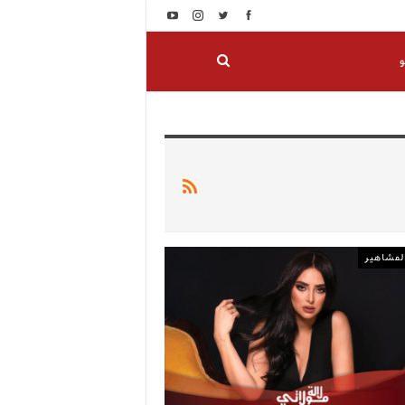
و
المشاهير