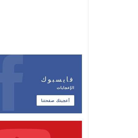
فايسبوك
الإعجابات
أعجبتك صفحتنا