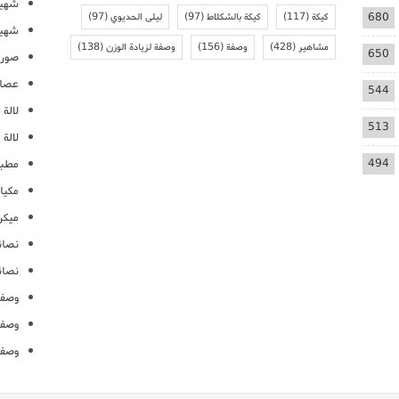
شهيو
680
كيكة
(117)
كيكة بالشكلاط
(97)
ليلى الحديوي
(97)
شهيو
مشاهير
(428)
وصفة
(156)
وصفة لزيادة الوزن
(138)
650
صور 
عصائ
544
لالة م
513
لالة 
494
مطبخ
مكيا
ميكرو
نصائ
نصائ
وصفا
وصفا
وصفا