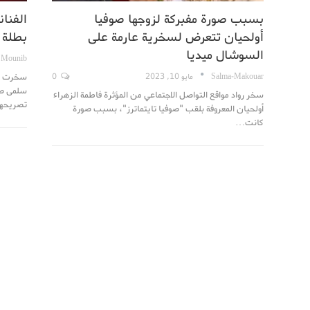
بسبب صورة مفبركة لزوجها صوفيا
الفنا
أولحيان تتعرض لسخرية عارمة على
بطلة 
السوشال ميديا
 Mounib
سخرت الف
Salma-Makouar
مايو 10, 2023
0
سلمى صل
سخر رواد مواقع التواصل الاجتماعي من المؤثرة فاطمة الزهراء
تصريحها
أولحيان المعروفة بلقب "صوفيا تايتماترز"، بسبب صورة
كانت…