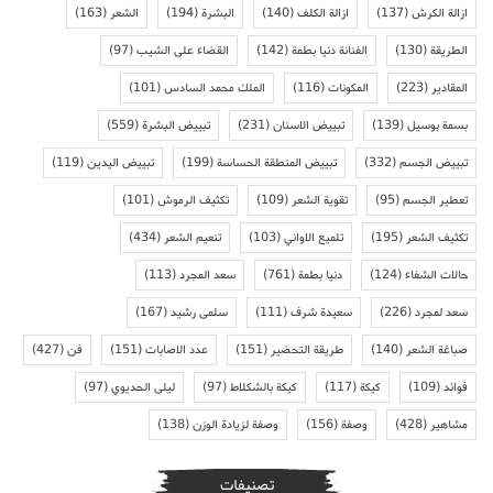
ازالة الكرش
(137)
ازالة الكلف
(140)
البشرة
(194)
الشعر
(163)
الطريقة
(130)
الفنانة دنيا بطمة
(142)
القضاء على الشيب
(97)
المقادير
(223)
المكونات
(116)
الملك محمد السادس
(101)
بسمة بوسيل
(139)
تبييض الاسنان
(231)
تبييض البشرة
(559)
تبييض الجسم
(332)
تبييض المنطقة الحساسة
(199)
تبييض اليدين
(119)
تعطير الجسم
(95)
تقوية الشعر
(109)
تكثيف الرموش
(101)
تكثيف الشعر
(195)
تلميع الاواني
(103)
تنعيم الشعر
(434)
حالات الشفاء
(124)
دنيا بطمة
(761)
سعد المجرد
(113)
سعد لمجرد
(226)
سعيدة شرف
(111)
سلمى رشيد
(167)
صباغة الشعر
(140)
طريقة التحضير
(151)
عدد الاصابات
(151)
فن
(427)
فوائد
(109)
كيكة
(117)
كيكة بالشكلاط
(97)
ليلى الحديوي
(97)
مشاهير
(428)
وصفة
(156)
وصفة لزيادة الوزن
(138)
تصنيفات