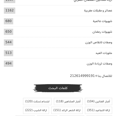
عصائر و مقبلات مغربية
1162
شهيوات عالمية
680
شهيوات رمضان
650
وصفات لانقاص الوزن
544
حلويات العيد
513
وصفات لزيادة الوزن
494
للاتصال بنا+212614999191
كلمات البحث
أخبار الفنانين
(104)
أخبار المشاهير
(118)
ابتسام تسكت
(120)
ازالة التجاعيد
(351)
ازالة الشعر الزائد
(151)
ازالة الشيب
(222)