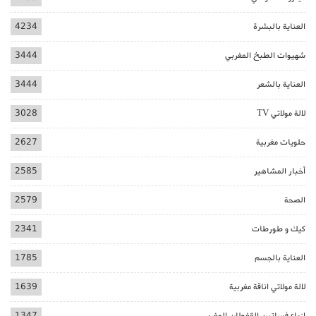
العناية بالبشرة
4234
شهيوات الطبخ المغربي
3444
العناية بالشعر
3444
لالة مولاتي TV
3028
حلويات مغربية
2627
أخبار المشاهير
2585
الصحة
2579
كيك و طورطات
2341
العناية بالجسم
1785
لالة مولاتي اناقة مغربية
1639
ازياء فساتين القفطان المغربي
1347