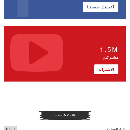
أعجبتك صفحتنا
1.5M
مشتركين
الاشتراك
فئات شعبية
أخبار المجتمع
6513