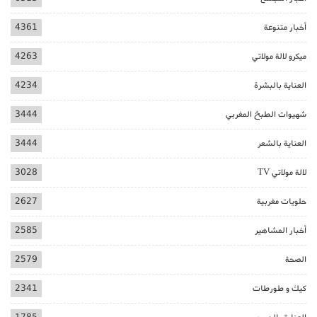
أخبار متنوعة
4361
ميكرو لالة مولاتي
4263
العناية بالبشرة
4234
شهيوات الطبخ المغربي
3444
العناية بالشعر
3444
لالة مولاتي TV
3028
حلويات مغربية
2627
أخبار المشاهير
2585
الصحة
2579
كيك و طورطات
2341