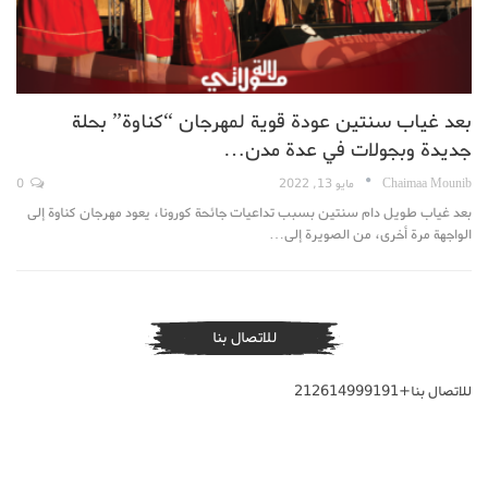
بعد غياب سنتين عودة قوية لمهرجان “كناوة” بحلة
جديدة وبجولات في عدة مدن…
Chaimaa Mounib
مايو 13, 2022
0
بعد غياب طويل دام سنتين بسبب تداعيات جائحة كورونا، يعود مهرجان كناوة إلى
الواجهة مرة أخرى، من الصويرة إلى…
للاتصال بنا
للاتصال بنا+212614999191