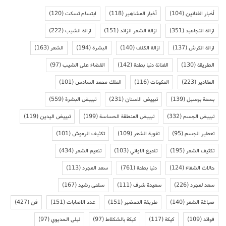
أخبار الفنانين
(104)
أخبار المشاهير
(118)
ابتسام تسكت
(120)
ازالة التجاعيد
(351)
ازالة الشعر الزائد
(151)
ازالة الشيب
(222)
ازالة الكرش
(137)
ازالة الكلف
(140)
البشرة
(194)
الشعر
(163)
الطريقة
(130)
الفنانة دنيا بطمة
(142)
القضاء على الشيب
(97)
المقادير
(223)
المكونات
(116)
الملك محمد السادس
(101)
بسمة بوسيل
(139)
تبييض الاسنان
(231)
تبييض البشرة
(559)
تبييض الجسم
(332)
تبييض المنطقة الحساسة
(199)
تبييض اليدين
(119)
تعطير الجسم
(95)
تقوية الشعر
(109)
تكثيف الرموش
(101)
تكثيف الشعر
(195)
تلميع الاواني
(103)
تنعيم الشعر
(434)
حالات الشفاء
(124)
دنيا بطمة
(761)
سعد المجرد
(113)
سعد لمجرد
(226)
سعيدة شرف
(111)
سلمى رشيد
(167)
صباغة الشعر
(140)
طريقة التحضير
(151)
عدد الاصابات
(151)
فن
(427)
فوائد
(109)
كيكة
(117)
كيكة بالشكلاط
(97)
ليلى الحديوي
(97)