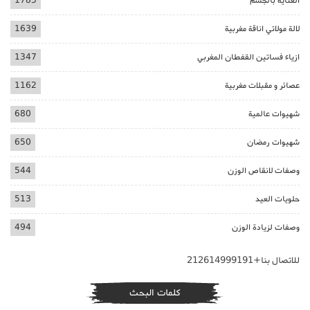
العناية بالجسم
1785
لالة مولاتي اناقة مغربية
1639
ازياء فساتين القفطان المغربي
1347
عصائر و مقبلات مغربية
1162
شهيوات عالمية
680
شهيوات رمضان
650
وصفات لانقاص الوزن
544
حلويات العيد
513
وصفات لزيادة الوزن
494
للاتصال بنا+212614999191
كلمات البحث