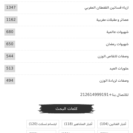
ازياء فساتين القفطان المغربي
1347
عصائر و مقبلات مغربية
1162
شهيوات عالمية
680
شهيوات رمضان
650
وصفات لانقاص الوزن
544
حلويات العيد
513
وصفات لزيادة الوزن
494
للاتصال بنا+212614999191
كلمات البحث
أخبار الفنانين
(104)
أخبار المشاهير
(118)
ابتسام تسكت
(120)