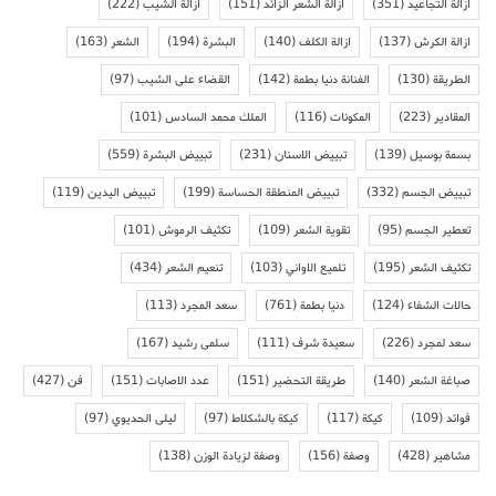
ازالة التجاعيد
(351)
ازالة الشعر الزائد
(151)
ازالة الشيب
(222)
ازالة الكرش
(137)
ازالة الكلف
(140)
البشرة
(194)
الشعر
(163)
الطريقة
(130)
الفنانة دنيا بطمة
(142)
القضاء على الشيب
(97)
المقادير
(223)
المكونات
(116)
الملك محمد السادس
(101)
بسمة بوسيل
(139)
تبييض الاسنان
(231)
تبييض البشرة
(559)
تبييض الجسم
(332)
تبييض المنطقة الحساسة
(199)
تبييض اليدين
(119)
تعطير الجسم
(95)
تقوية الشعر
(109)
تكثيف الرموش
(101)
تكثيف الشعر
(195)
تلميع الاواني
(103)
تنعيم الشعر
(434)
حالات الشفاء
(124)
دنيا بطمة
(761)
سعد المجرد
(113)
سعد لمجرد
(226)
سعيدة شرف
(111)
سلمى رشيد
(167)
صباغة الشعر
(140)
طريقة التحضير
(151)
عدد الاصابات
(151)
فن
(427)
فوائد
(109)
كيكة
(117)
كيكة بالشكلاط
(97)
ليلى الحديوي
(97)
مشاهير
(428)
وصفة
(156)
وصفة لزيادة الوزن
(138)