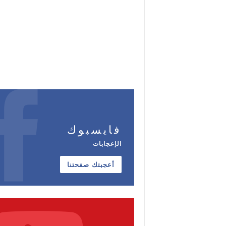
فايسبوك
الإعجابات
أعجبتك صفحتنا