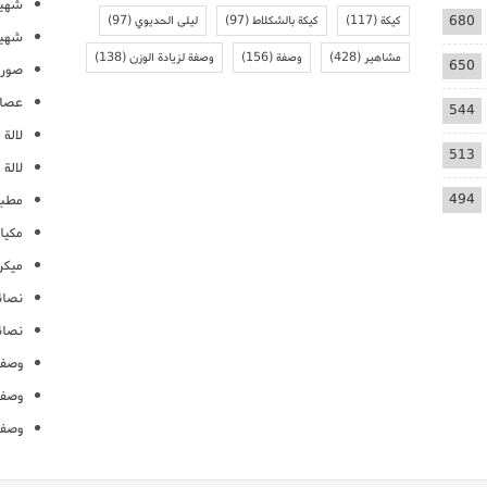
شهيو
680
كيكة
(117)
كيكة بالشكلاط
(97)
ليلى الحديوي
(97)
شهيو
مشاهير
(428)
وصفة
(156)
وصفة لزيادة الوزن
(138)
650
صور 
عصائ
544
لالة م
513
لالة 
494
مطبخ
مكيا
ميكرو
نصائ
نصائ
وصفا
وصفا
وصفا