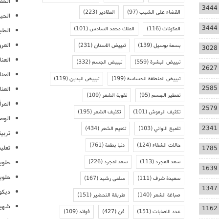
الحمل
3444
القضاء على الشيب
(97)
المقادير
(223)
الحيا
3444
المكونات
(116)
الملك محمد السادس
(101)
الطب
العر
بسمة بوسيل
(139)
تبييض الاسنان
(231)
3028
العنا
تبييض البشرة
(559)
تبييض الجسم
(332)
2627
العن
تبييض المنطقة الحساسة
(199)
تبييض اليدين
(119)
2585
العنا
تعطير الجسم
(95)
تقوية الشعر
(109)
المرأ
2579
تكثيف الرموش
(101)
تكثيف الشعر
(195)
الوص
2341
تلميع الاواني
(103)
تنعيم الشعر
(434)
تربية
حالات الشفاء
(124)
دنيا بطمة
(761)
تعلي
1785
سعد المجرد
(113)
سعد لمجرد
(226)
حلوي
1639
حلوي
سعيدة شرف
(111)
سلمى رشيد
(167)
1347
ديكو
صباغة الشعر
(140)
طريقة التحضير
(151)
شهيو
1162
عدد الاصابات
(151)
فن
(427)
فوائد
(109)