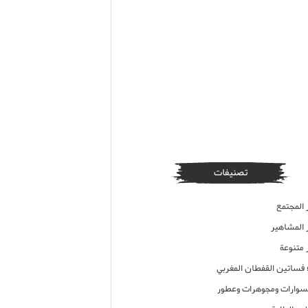
تصنيفات
 المجتمع
ر المشاهير
 متنوعة
ء فساتين القفطان المغربي
وارات ومجوهرات وعطور