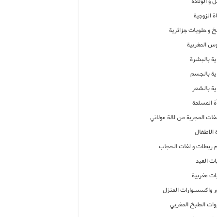
 و الولادة
ة الزوجية
خ و حلويات جزائرية
وس المغربية
ية بالبشرة
اية بالجسم
ية بالشعر
ة المسلمة
فات المجربة من لالة مولاتي
 الاطفال
م ربطات و لفات الحجاب
ات العيد
ات مغربية
ر واكسسوارات المنزل
ات الطبخ المغربي