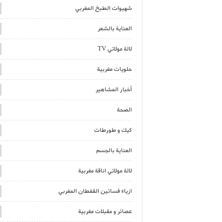
شهيوات الطبخ المغربي
العناية بالشعر
لالة مولاتي TV
حلويات مغربية
أخبار المشاهير
الصحة
كيك و طورطات
العناية بالجسم
لالة مولاتي اناقة مغربية
ازياء فساتين القفطان المغربي
عصائر و مقبلات مغربية