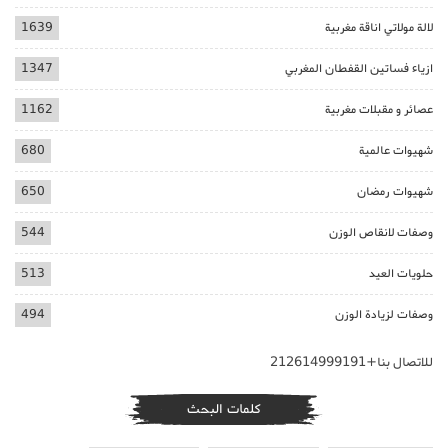
لالة مولاتي اناقة مغربية
1639
ازياء فساتين القفطان المغربي
1347
عصائر و مقبلات مغربية
1162
شهيوات عالمية
680
شهيوات رمضان
650
وصفات لانقاص الوزن
544
حلويات العيد
513
وصفات لزيادة الوزن
494
للاتصال بنا+212614999191
كلمات البحث