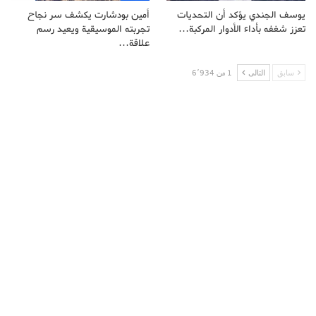
يوسف الجندي يؤكد أن التحديات
أمين بودشارت يكشف سر نجاح
تعزز شغفه بأداء الأدوار المركبة…
تجربته الموسيقية ويعيد رسم
علاقة…
سابق
التالى
1 من 6٬934