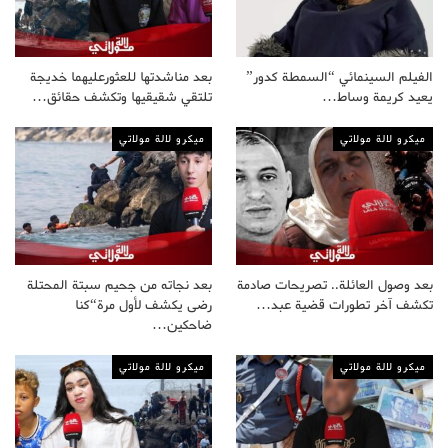
الفيلم السينمائي “السمطة كدور”
بعد مناشدتها للعثورعليهما خديجة
يعيد كريمة وساط…
تلتقي شقيقيها وتكشف حقائق…
ميكرو لالة مولاتي
ميكرو لالة مولاتي
بعد وصول العائلة.. تصريحات صادمة
بعد نجاته من جحيم سبتة المحتلة
تكشف آخر تطورات قضية عبد…
رضى يكشف لأول مرة“كنا
ضاحكين…
ميكرو لالة مولاتي
ميكرو لالة مولاتي