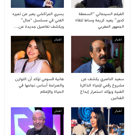
الفيلم السينمائي “السمطة
يسري المراكشي يعبر عن تميزه
كدور” يعيد كريمة وساط للقاء
الفني في مسلسل “منال”
الجمهور المغربي
ويكشف تفاصيل جديدة عن…
اخبار
اخبار
سعيد الناصري يكشف عن
هانية قسومي تؤكد أن التوازن
مشروع رقمي لإحياء الذاكرة
والصراحة أساس نجاحها في
الفنية ويؤكد استمرار إبداع
الحياة والإعلام
الفنانين
اخبار
اخبار