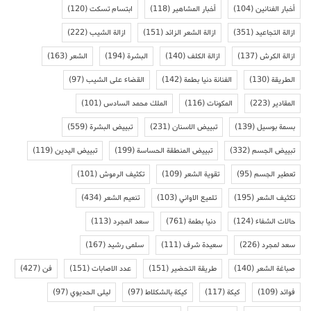
أخبار الفنانين
(104)
أخبار المشاهير
(118)
ابتسام تسكت
(120)
ازالة التجاعيد
(351)
ازالة الشعر الزائد
(151)
ازالة الشيب
(222)
ازالة الكرش
(137)
ازالة الكلف
(140)
البشرة
(194)
الشعر
(163)
الطريقة
(130)
الفنانة دنيا بطمة
(142)
القضاء على الشيب
(97)
المقادير
(223)
المكونات
(116)
الملك محمد السادس
(101)
بسمة بوسيل
(139)
تبييض الاسنان
(231)
تبييض البشرة
(559)
تبييض الجسم
(332)
تبييض المنطقة الحساسة
(199)
تبييض اليدين
(119)
تعطير الجسم
(95)
تقوية الشعر
(109)
تكثيف الرموش
(101)
تكثيف الشعر
(195)
تلميع الاواني
(103)
تنعيم الشعر
(434)
حالات الشفاء
(124)
دنيا بطمة
(761)
سعد المجرد
(113)
سعد لمجرد
(226)
سعيدة شرف
(111)
سلمى رشيد
(167)
صباغة الشعر
(140)
طريقة التحضير
(151)
عدد الاصابات
(151)
فن
(427)
فوائد
(109)
كيكة
(117)
كيكة بالشكلاط
(97)
ليلى الحديوي
(97)