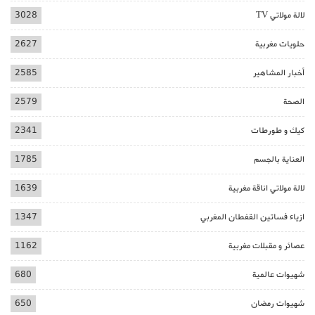
لالة مولاتي TV
3028
حلويات مغربية
2627
أخبار المشاهير
2585
الصحة
2579
كيك و طورطات
2341
العناية بالجسم
1785
لالة مولاتي اناقة مغربية
1639
ازياء فساتين القفطان المغربي
1347
عصائر و مقبلات مغربية
1162
شهيوات عالمية
680
شهيوات رمضان
650