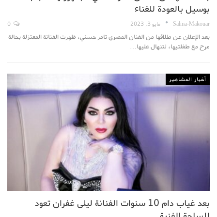
بوسيل بالعودة للغناء
Salma-Makouar
مايو 3, 2023
0
بعد الإعلان عن طلاقها من الفنان المصري تامر حسني، ظهرت الفنانة المعتزلة بحالة
مرح مع طفلتيها، لتنهال عليها…
أخبار المشاهير
بعد غياب دام 10 سنوات الفنانة ليلى غفران تعود
للساحة الفنية