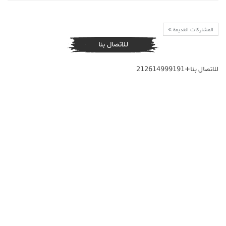
المشاركات القديمة
للاتصال بنا
للاتصال بنا+212614999191