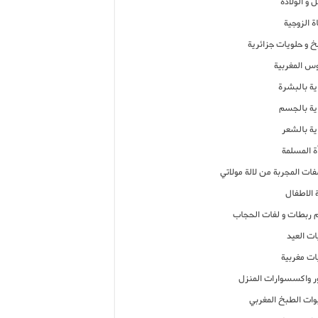
 و الولادة
ة الزوجية
خ و حلويات جزائرية
وس المغربية
ية بالبشرة
اية بالجسم
ية بالشعر
ة المسلمة
فات المجربة من لالة مولاتي
 الاطفال
م ربطات و لفات الحجاب
ات العيد
ات مغربية
ر واكسسوارات المنزل
ات الطبخ المغربي