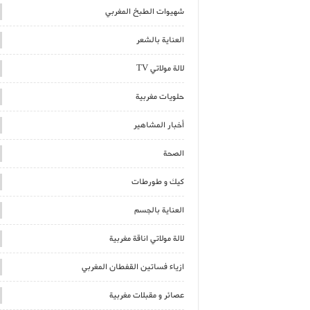
شهيوات الطبخ المغربي
العناية بالشعر
لالة مولاتي TV
حلويات مغربية
أخبار المشاهير
الصحة
كيك و طورطات
العناية بالجسم
لالة مولاتي اناقة مغربية
ازياء فساتين القفطان المغربي
عصائر و مقبلات مغربية