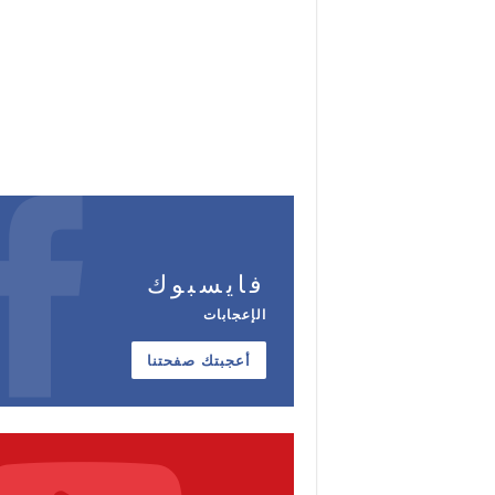
فايسبوك
الإعجابات
أعجبتك صفحتنا