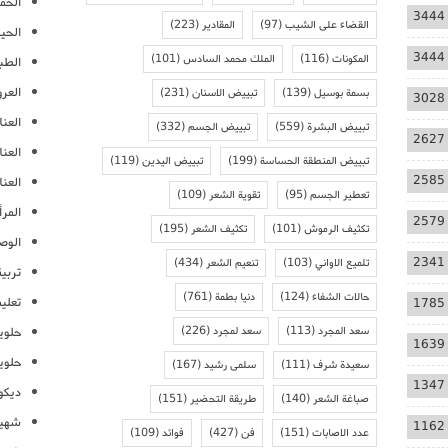
الحمل
3444
القضاء على الشيب
(97)
المقادير
(223)
الحيا
3444
المكونات
(116)
الملك محمد السادس
(101)
الطب
العر
بسمة بوسيل
(139)
تبييض الاسنان
(231)
3028
العنا
تبييض البشرة
(559)
تبييض الجسم
(332)
2627
العن
تبييض المنطقة الحساسة
(199)
تبييض اليدين
(119)
2585
العنا
تعطير الجسم
(95)
تقوية الشعر
(109)
المرأ
2579
تكثيف الرموش
(101)
تكثيف الشعر
(195)
الوص
2341
تلميع الاواني
(103)
تنعيم الشعر
(434)
تربية
حالات الشفاء
(124)
دنيا بطمة
(761)
تعلي
1785
سعد المجرد
(113)
سعد لمجرد
(226)
حلوي
1639
حلوي
سعيدة شرف
(111)
سلمى رشيد
(167)
1347
ديكو
صباغة الشعر
(140)
طريقة التحضير
(151)
شهيو
1162
عدد الاصابات
(151)
فن
(427)
فوائد
(109)