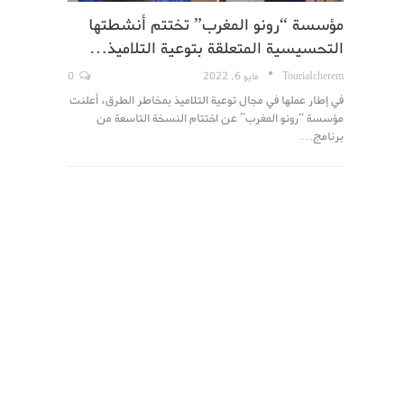
مؤسسة “رونو المغرب” تختتم أنشطتها
التحسيسية المتعلقة بتوعية التلاميذ…
TouriaIcherem
مايو 6, 2022
0
في إطار عملها في مجال توعية التلاميذ بمخاطر الطرق، أعلنت
مؤسسة “رونو المغرب” عن اختتام النسخة التاسعة من
برنامج…