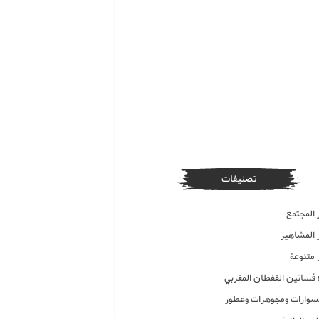
تصنيفات
 المجتمع
ر المشاهير
 متنوعة
ء فساتين القفطان المغربي
وارات ومجوهرات وعطور