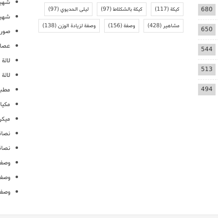
شهيو
680
كيكة
(117)
كيكة بالشكلاط
(97)
ليلى الحديوي
(97)
شهيو
مشاهير
(428)
وصفة
(156)
وصفة لزيادة الوزن
(138)
650
صور 
عصائ
544
لالة م
513
لالة 
494
مطبخ
مكيا
ميكرو
نصائ
نصائ
وصفا
وصفا
وصفا