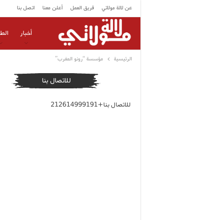
عن لالة مولاتي
فريق العمل
أعلن معنا
اتصل بنا
أخبار
الط
الرئيسية
مؤسسة “رونو المغرب”
للاتصال بنا
للاتصال بنا+212614999191