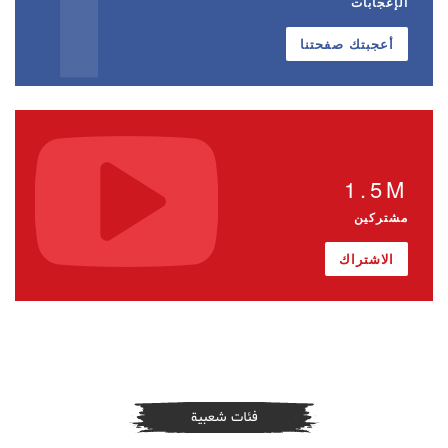
الإعجابات
أعجبتك صفحتنا
1.5M
مشتركين
الاشتراك
فئات شعبية