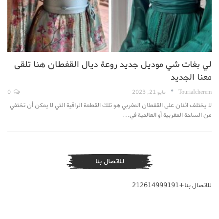
لي بغات شي موديل جديد روعة ديال القفطان هنا تلقى
معنا الجديد
TouriaIcherem
مايو 21, 2023
0
لا يختلف اثنان على القفطان المغربي هو تلك القطعة الراقية التي لا يمكن أن تختفي
من الساحة المغربية أو العالمية في…
للاتصال بنا
للاتصال بنا+212614999191