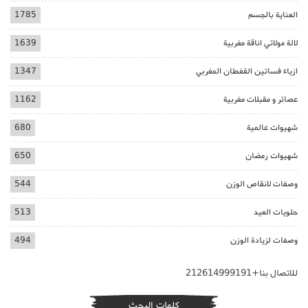
العناية بالجسم
1785
لالة مولاتي اناقة مغربية
1639
ازياء فساتين القفطان المغربي
1347
عصائر و مقبلات مغربية
1162
شهيوات عالمية
680
شهيوات رمضان
650
وصفات لانقاص الوزن
544
حلويات العيد
513
وصفات لزيادة الوزن
494
للاتصال بنا+212614999191
كلمات البحث