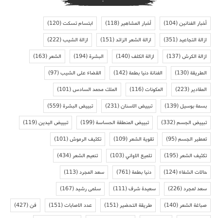
أخبار الفنانين
(104)
أخبار المشاهير
(118)
ابتسام تسكت
(120)
ازالة التجاعيد
(351)
ازالة الشعر الزائد
(151)
ازالة الشيب
(222)
ازالة الكرش
(137)
ازالة الكلف
(140)
البشرة
(194)
الشعر
(163)
الطريقة
(130)
الفنانة دنيا بطمة
(142)
القضاء على الشيب
(97)
المقادير
(223)
المكونات
(116)
الملك محمد السادس
(101)
بسمة بوسيل
(139)
تبييض الاسنان
(231)
تبييض البشرة
(559)
تبييض الجسم
(332)
تبييض المنطقة الحساسة
(199)
تبييض اليدين
(119)
تعطير الجسم
(95)
تقوية الشعر
(109)
تكثيف الرموش
(101)
تكثيف الشعر
(195)
تلميع الاواني
(103)
تنعيم الشعر
(434)
حالات الشفاء
(124)
دنيا بطمة
(761)
سعد المجرد
(113)
سعد لمجرد
(226)
سعيدة شرف
(111)
سلمى رشيد
(167)
صباغة الشعر
(140)
طريقة التحضير
(151)
عدد الاصابات
(151)
فن
(427)