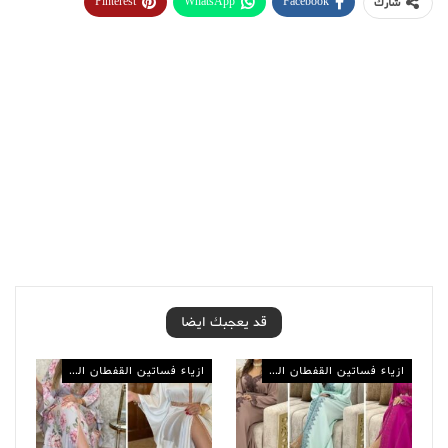
Pinterest
WhatsApp
Facebook
شارك
قد يعجبك ايضا
ازياء فساتين القفطان المغربي
ازياء فساتين القفطان المغربي