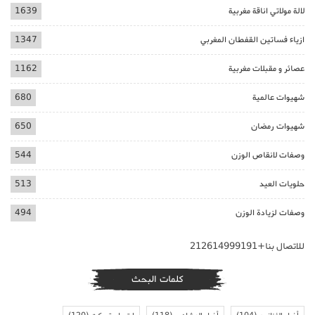
لالة مولاتي اناقة مغربية
1639
ازياء فساتين القفطان المغربي
1347
عصائر و مقبلات مغربية
1162
شهيوات عالمية
680
شهيوات رمضان
650
وصفات لانقاص الوزن
544
حلويات العيد
513
وصفات لزيادة الوزن
494
للاتصال بنا+212614999191
كلمات البحث