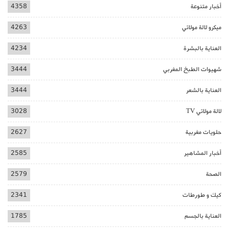
أخبار متنوعة
4358
ميكرو لالة مولاتي
4263
العناية بالبشرة
4234
شهيوات الطبخ المغربي
3444
العناية بالشعر
3444
لالة مولاتي TV
3028
حلويات مغربية
2627
أخبار المشاهير
2585
الصحة
2579
كيك و طورطات
2341
العناية بالجسم
1785