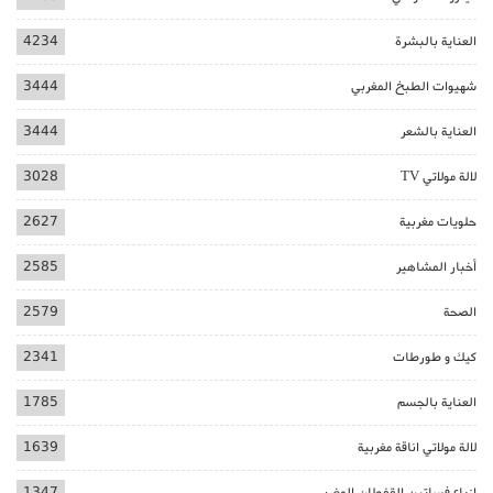
العناية بالبشرة
4234
شهيوات الطبخ المغربي
3444
العناية بالشعر
3444
لالة مولاتي TV
3028
حلويات مغربية
2627
أخبار المشاهير
2585
الصحة
2579
كيك و طورطات
2341
العناية بالجسم
1785
لالة مولاتي اناقة مغربية
1639
ازياء فساتين القفطان المغربي
1347