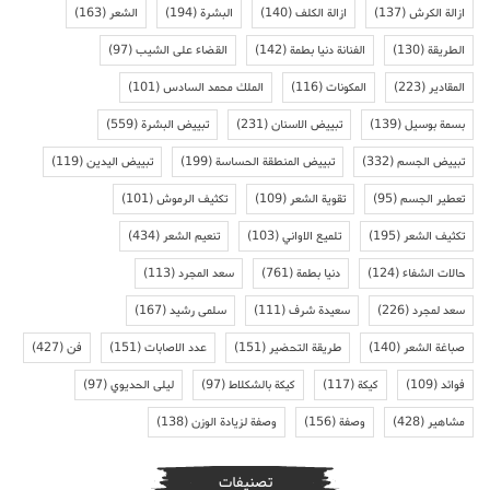
ازالة الكرش
(137)
ازالة الكلف
(140)
البشرة
(194)
الشعر
(163)
الطريقة
(130)
الفنانة دنيا بطمة
(142)
القضاء على الشيب
(97)
المقادير
(223)
المكونات
(116)
الملك محمد السادس
(101)
بسمة بوسيل
(139)
تبييض الاسنان
(231)
تبييض البشرة
(559)
تبييض الجسم
(332)
تبييض المنطقة الحساسة
(199)
تبييض اليدين
(119)
تعطير الجسم
(95)
تقوية الشعر
(109)
تكثيف الرموش
(101)
تكثيف الشعر
(195)
تلميع الاواني
(103)
تنعيم الشعر
(434)
حالات الشفاء
(124)
دنيا بطمة
(761)
سعد المجرد
(113)
سعد لمجرد
(226)
سعيدة شرف
(111)
سلمى رشيد
(167)
صباغة الشعر
(140)
طريقة التحضير
(151)
عدد الاصابات
(151)
فن
(427)
فوائد
(109)
كيكة
(117)
كيكة بالشكلاط
(97)
ليلى الحديوي
(97)
مشاهير
(428)
وصفة
(156)
وصفة لزيادة الوزن
(138)
تصنيفات