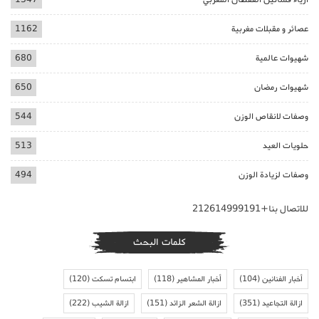
عصائر و مقبلات مغربية
1162
شهيوات عالمية
680
شهيوات رمضان
650
وصفات لانقاص الوزن
544
حلويات العيد
513
وصفات لزيادة الوزن
494
للاتصال بنا+212614999191
كلمات البحث
أخبار الفنانين
(104)
أخبار المشاهير
(118)
ابتسام تسكت
(120)
ازالة التجاعيد
(351)
ازالة الشعر الزائد
(151)
ازالة الشيب
(222)