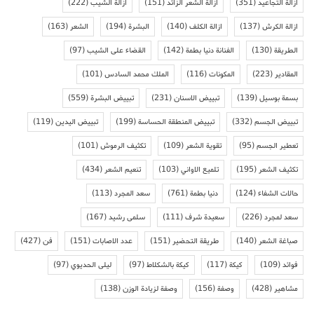
ازالة التجاعيد
(351)
ازالة الشعر الزائد
(151)
ازالة الشيب
(222)
ازالة الكرش
(137)
ازالة الكلف
(140)
البشرة
(194)
الشعر
(163)
الطريقة
(130)
الفنانة دنيا بطمة
(142)
القضاء على الشيب
(97)
المقادير
(223)
المكونات
(116)
الملك محمد السادس
(101)
بسمة بوسيل
(139)
تبييض الاسنان
(231)
تبييض البشرة
(559)
تبييض الجسم
(332)
تبييض المنطقة الحساسة
(199)
تبييض اليدين
(119)
تعطير الجسم
(95)
تقوية الشعر
(109)
تكثيف الرموش
(101)
تكثيف الشعر
(195)
تلميع الاواني
(103)
تنعيم الشعر
(434)
حالات الشفاء
(124)
دنيا بطمة
(761)
سعد المجرد
(113)
سعد لمجرد
(226)
سعيدة شرف
(111)
سلمى رشيد
(167)
صباغة الشعر
(140)
طريقة التحضير
(151)
عدد الاصابات
(151)
فن
(427)
فوائد
(109)
كيكة
(117)
كيكة بالشكلاط
(97)
ليلى الحديوي
(97)
مشاهير
(428)
وصفة
(156)
وصفة لزيادة الوزن
(138)