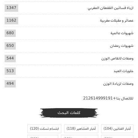
ازياء فساتين القفطان المغربي
1347
عصائر و مقبلات مغربية
1162
شهيوات عالمية
680
شهيوات رمضان
650
وصفات لانقاص الوزن
544
حلويات العيد
513
وصفات لزيادة الوزن
494
للاتصال بنا+212614999191
كلمات البحث
أخبار الفنانين
(104)
أخبار المشاهير
(118)
ابتسام تسكت
(120)