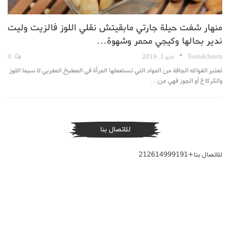
منهار شفت حيلة جارتي مابقيتش نقلي اللوز فالزيت وليت
ندير بحالها وكيجي محمر وشهوة…
TouriaIcherem
مايو 1, 2019
0
تعتبر الفواكه الجافة من المواد التي تستعملها المرأة في المطبخ المغربي لا سيما اللوز
والكركاع أو الجوز فهي من…
للاتصال بنا
للاتصال بنا+212614999191