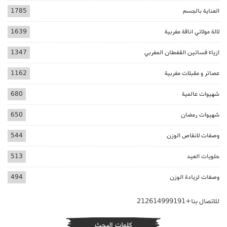
العناية بالجسم
1785
لالة مولاتي اناقة مغربية
1639
ازياء فساتين القفطان المغربي
1347
عصائر و مقبلات مغربية
1162
شهيوات عالمية
680
شهيوات رمضان
650
وصفات لانقاص الوزن
544
حلويات العيد
513
وصفات لزيادة الوزن
494
للاتصال بنا+212614999191
كلمات البحث