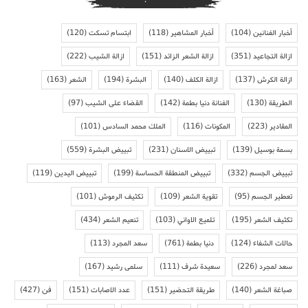
أخبار الفنانين
(104)
أخبار المشاهير
(118)
ابتسام تسكت
(120)
ازالة التجاعيد
(351)
ازالة الشعر الزائد
(151)
ازالة الشيب
(222)
ازالة الكرش
(137)
ازالة الكلف
(140)
البشرة
(194)
الشعر
(163)
الطريقة
(130)
الفنانة دنيا بطمة
(142)
القضاء على الشيب
(97)
المقادير
(223)
المكونات
(116)
الملك محمد السادس
(101)
بسمة بوسيل
(139)
تبييض الاسنان
(231)
تبييض البشرة
(559)
تبييض الجسم
(332)
تبييض المنطقة الحساسة
(199)
تبييض اليدين
(119)
تعطير الجسم
(95)
تقوية الشعر
(109)
تكثيف الرموش
(101)
تكثيف الشعر
(195)
تلميع الاواني
(103)
تنعيم الشعر
(434)
حالات الشفاء
(124)
دنيا بطمة
(761)
سعد المجرد
(113)
سعد لمجرد
(226)
سعيدة شرف
(111)
سلمى رشيد
(167)
صباغة الشعر
(140)
طريقة التحضير
(151)
عدد الاصابات
(151)
فن
(427)