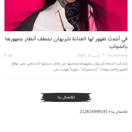
في أحدث ظهور لها الفنانة شريهان تخطف أنظار جمهورها
بالحجاب
TouriaIcherem
مارس 18, 2024
0
شاركت النجمة شريهان جمهورها ومحبيها من خلال حسابها الشخصي على موقع
الصور والفيديوهات "إنستجرام"، صورة ظهرت من…
للاتصال بنا
للاتصال بنا+212614999191